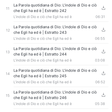
La Parola quotidiana di Dio: L'indole di Dio e ciò
11
che Egli ha ed è | Estratto 242
L’indole di Dio e ciò che Egli ha ed è
06:31
La Parola quotidiana di Dio: L'indole di Dio e ciò
12
che Egli ha ed è | Estratto 243
L’indole di Dio e ciò che Egli ha ed è
06:55
La Parola quotidiana di Dio: L'indole di Dio e ciò
13
che Egli ha ed è | Estratto 244
L’indole di Dio e ciò che Egli ha ed è
03:08
La Parola quotidiana di Dio: L'indole di Dio e ciò
14
che Egli ha ed è | Estratto 245
L’indole di Dio e ciò che Egli ha ed è
06:52
La Parola quotidiana di Dio: L'indole di Dio e ciò
15
che Egli ha ed è | Estratto 246
L’indole di Dio e ciò che Egli ha ed è
05:38