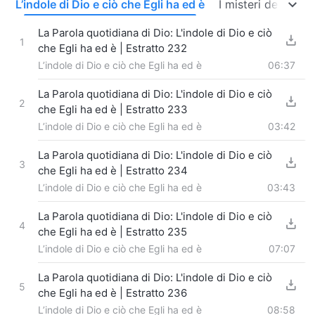
o
L’indole di Dio e ciò che Egli ha ed è
I misteri della Bib
La Parola quotidiana di Dio: L'indole di Dio e ciò
1
che Egli ha ed è | Estratto 232
L’indole di Dio e ciò che Egli ha ed è
06:37
La Parola quotidiana di Dio: L'indole di Dio e ciò
2
che Egli ha ed è | Estratto 233
L’indole di Dio e ciò che Egli ha ed è
03:42
La Parola quotidiana di Dio: L'indole di Dio e ciò
3
che Egli ha ed è | Estratto 234
L’indole di Dio e ciò che Egli ha ed è
03:43
La Parola quotidiana di Dio: L'indole di Dio e ciò
4
che Egli ha ed è | Estratto 235
L’indole di Dio e ciò che Egli ha ed è
07:07
La Parola quotidiana di Dio: L'indole di Dio e ciò
5
che Egli ha ed è | Estratto 236
L’indole di Dio e ciò che Egli ha ed è
08:58