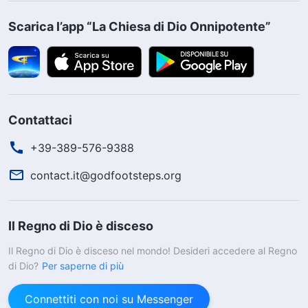
Scarica l’app “La Chiesa di Dio Onnipotente”
Contattaci
+39-389-576-9388
contact.it@godfootsteps.org
Il Regno di Dio è disceso
Il Regno di Dio è disceso nel mondo! Desideri accedere al Regno
di Dio?
Per saperne di più
Connettiti con noi su Messenger