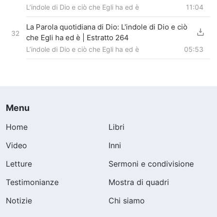
L’indole di Dio e ciò che Egli ha ed è
11:04
La Parola quotidiana di Dio: L'indole di Dio e ciò
32
che Egli ha ed è | Estratto 264
L’indole di Dio e ciò che Egli ha ed è
05:53
Menu
Home
Libri
Video
Inni
Letture
Sermoni e condivisione
Testimonianze
Mostra di quadri
Notizie
Chi siamo