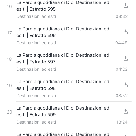
La Parola quotidiana di Dio: Destinazioni ed
16
esiti | Estratto 595
Destinazioni ed esiti
08:32
La Parola quotidiana di Dio: Destinazioni ed
17
esiti | Estratto 596
Destinazioni ed esiti
04:49
La Parola quotidiana di Dio: Destinazioni ed
18
esiti | Estratto 597
Destinazioni ed esiti
04:23
La Parola quotidiana di Dio: Destinazioni ed
19
esiti | Estratto 598
Destinazioni ed esiti
08:52
La Parola quotidiana di Dio: Destinazioni ed
20
esiti | Estratto 599
Destinazioni ed esiti
13:24
La Parola quotidiana di Dio: Destinazioni ed