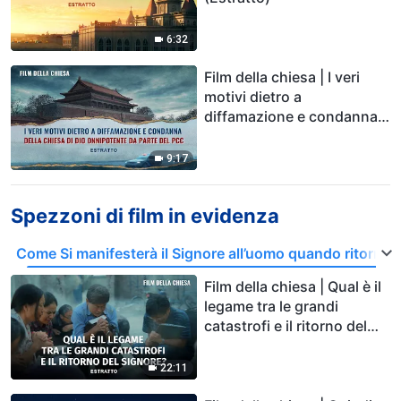
6:32
Film della chiesa | I veri
motivi dietro a
diffamazione e condanna
della Chiesa di Dio
Onnipotente da parte del
9:17
PCC (Estratto)
Spezzoni di film in evidenza
Come Si manifesterà il Signore all’uomo quando ritorner
Film della chiesa | Qual è il
legame tra le grandi
catastrofi e il ritorno del
Signore? (Estratto)
22:11