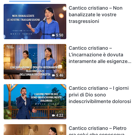
Cantico cristiano – Non
banalizzate le vostre
trasgressioni
5:50
Cantico cristiano –
L’incarnazione è dovuta
interamente alle esigenze
dell’umanità corrotta
5:46
Cantico cristiano – I giorni
privi di Dio sono
indescrivibilmente dolorosi
4:22
Cantico cristiano – Pietro
era colui che conosceva