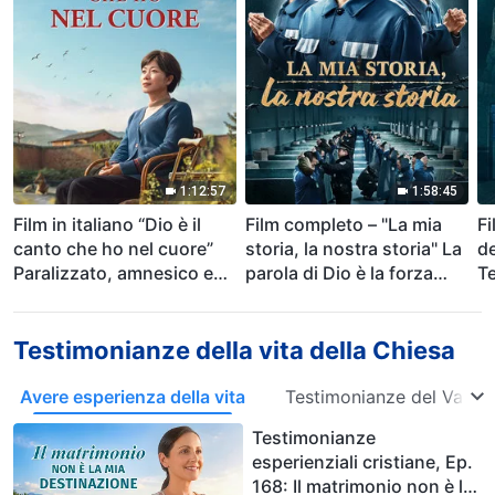
1:12:57
1:58:45
Film in italiano “Dio è il
Film completo – "La mia
Fi
canto che ho nel cuore”
storia, la nostra storia" La
de
Paralizzato, amnesico e
parola di Dio è la forza
Te
sull'orlo della morte – Chi
della nostra vita
de
ha creato il miracolo della
cr
vita?
Testimonianze della vita della Chiesa
Avere esperienza della vita
Testimonianze del Vange
Testimonianze
esperienziali cristiane, Ep.
168: Il matrimonio non è la