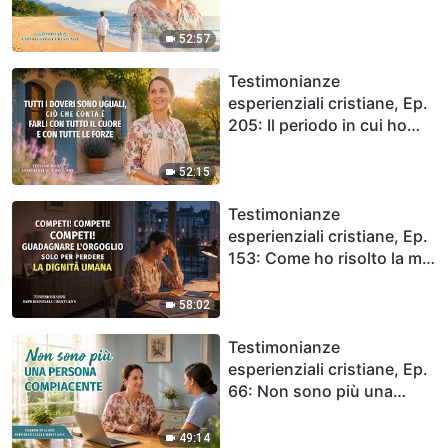
mia destinazione
52:57
Testimonianze
esperienziali cristiane, Ep.
205: Il periodo in cui ho
fatto il dovere di ospitare
52:15
Testimonianze
esperienziali cristiane, Ep.
153: Come ho risolto la mia
gelosia
58:02
Testimonianze
esperienziali cristiane, Ep.
66: Non sono più una
persona compiacente
49:14