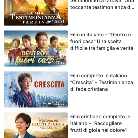
testimonianza tardiva" Una
toccante testimonianza del
vero pentimento cristiano
1:55:31
Film in italiano – "Dentro e
fuori casa" Una scelta
difficile tra famiglia e verità
1:41:35
Film completo in italiano
“Crescita” – Testimonianza
di fede cristiana
1:42:05
Film cristiano completo in
italiano – "Raccogliere
frutti di gioia nel dolore"