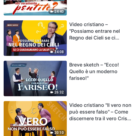
24:40
Video cristiano –
"Possiamo entrare nel
Regno dei Cieli se ci
guadagniamo la salvezza?"
24:08
Breve sketch – "Ecco!
Quello è un moderno
fariseo!"
26:32
Video cristiano "Il vero non
può essere falso" – Come
discernere tra il vero Cristo
e i falsi cristi
20:10