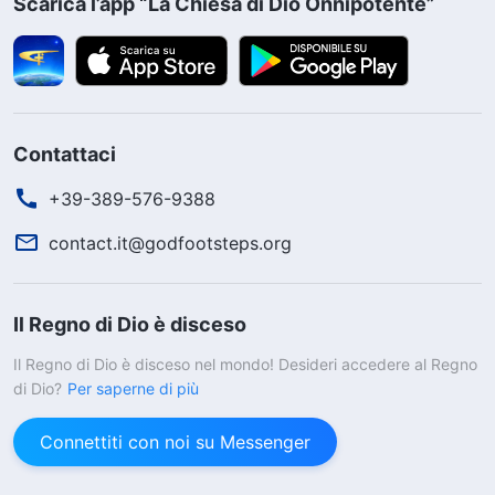
Scarica l’app “La Chiesa di Dio Onnipotente”
Contattaci
+39-389-576-9388
contact.it@godfootsteps.org
Il Regno di Dio è disceso
Il Regno di Dio è disceso nel mondo! Desideri accedere al Regno
di Dio?
Per saperne di più
La preghiera è il nostro respiro e la Parola di
Dio è la nostra vita. Vuoi pregare e leggere
Connettiti con noi su Messenger
la Parola di Dio con noi?