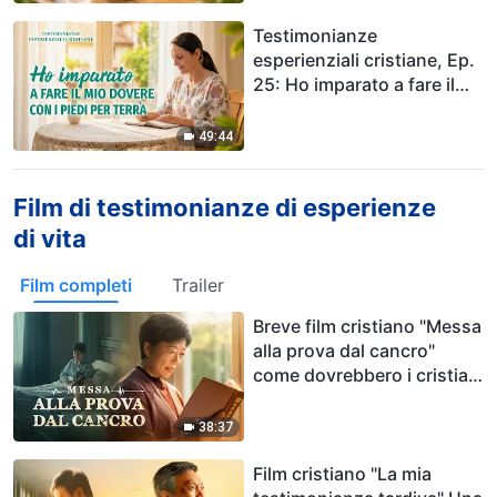
Testimonianze
esperienziali cristiane, Ep.
25: Ho imparato a fare il
mio dovere con i piedi per
terra
49:44
Film di testimonianze di esperienze
di vita
Film completi
Trailer
Breve film cristiano "Messa
alla prova dal cancro"
come dovrebbero i cristiani
affrontare il cancro?
38:37
Film cristiano "La mia