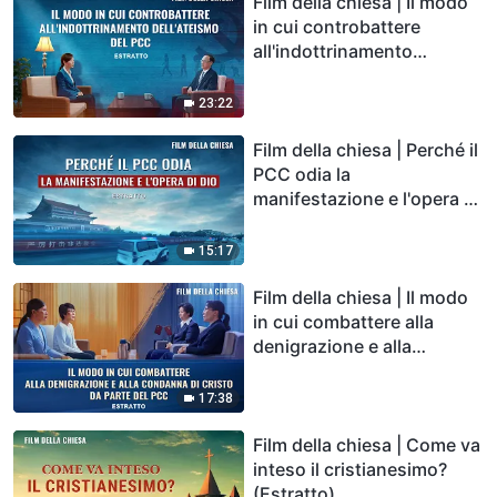
Film della chiesa | Il modo
in cui controbattere
all'indottrinamento
dell'ateismo del PCC
(Estratto)
23:22
Film della chiesa | Perché il
PCC odia la
manifestazione e l'opera di
Dio (Estratto)
15:17
Film della chiesa | Il modo
in cui combattere alla
denigrazione e alla
condanna di Cristo da
parte del PCC (Estratto)
17:38
Film della chiesa | Come va
inteso il cristianesimo?
(Estratto)