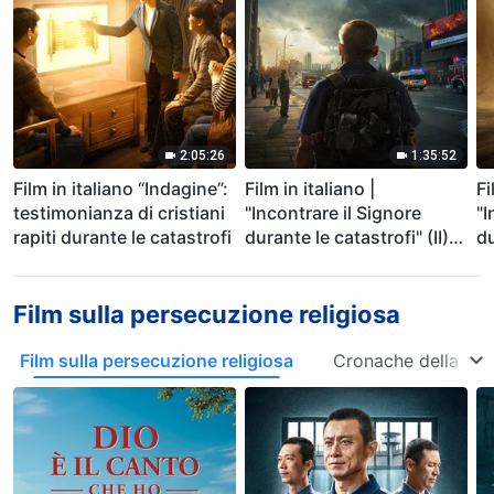
2:05:26
1:35:52
Film in italiano “Indagine”:
Film in italiano |
Fi
testimonianza di cristiani
"Incontrare il Signore
"I
rapiti durante le catastrofi
durante le catastrofi" (II)
du
Le calamità degli ultimi
La
giorni arrivano. Come
de
possiamo entrare nel
ca
Film sulla persecuzione religiosa
Regno di Dio?
Film sulla persecuzione religiosa
Cronache della per