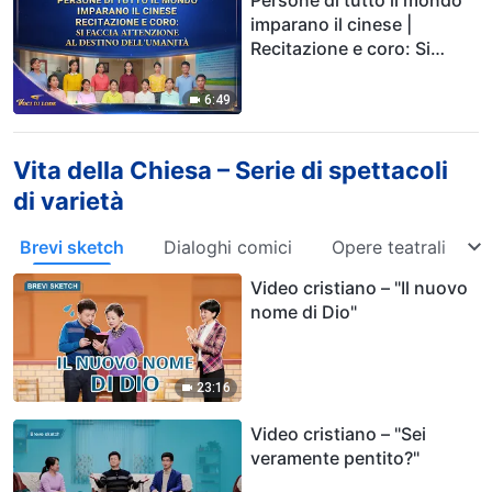
Persone di tutto il mondo
imparano il cinese |
Recitazione e coro: Si
faccia attenzione al
destino dell'umanità | Voci
6:49
di lode 2026
Vita della Chiesa – Serie di spettacoli
di varietà
Brevi sketch
Dialoghi comici
Opere teatrali
Video cristiano – "Il nuovo
nome di Dio"
23:16
Video cristiano – "Sei
veramente pentito?"