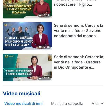
riconoscere il Figlio
dell'uomo incarnato
12:19
Serie di sermoni: Cercare la
verità nella fede - Se viene
condannata dal mondo
religioso, non è la vera via?
13:58
Serie di sermoni: Cercare la
verità nella fede - Credere
in Dio Onnipotente è
tradire il Signore Gesù?
13:12
Video musicali
Video musicali di inni
Musica a cappella
Video m