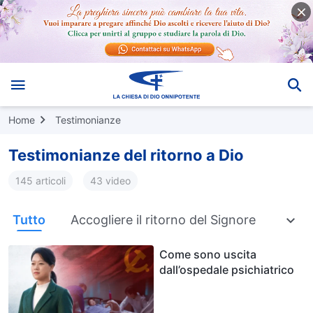
Home
Testimonianze
Testimonianze del ritorno a Dio
145 articoli
43 video
Tutto
Accogliere il ritorno del Signore
Batta
Come sono uscita
dall’ospedale psichiatrico