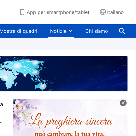
App per smartphone/tablet
Italiano
Mostra di quadri
Notizie
Chi siamo
za
tà