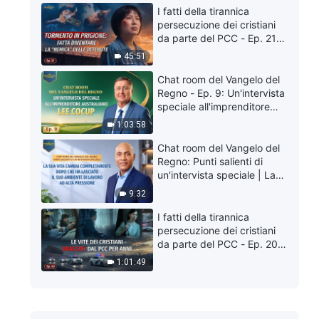
in Thailandia: Sperimentare
I fatti della tirannica
il giudizio è davvero
persecuzione dei cristiani
prezioso
da parte del PCC - Ep. 21:
Tormento in prigione: fatta
45:51
diventare la "nemica" delle
detenute
Chat room del Vangelo del
Regno - Ep. 9: Un'intervista
speciale all'imprenditore
australiano Lee Cocup
1:03:58
Chat room del Vangelo del
Regno: Punti salienti di
un'intervista speciale | La
sua vita cambia
9:32
completamente dopo che
ha lasciato il suo ambiente
I fatti della tirannica
di lavoro ad alta pressione
persecuzione dei cristiani
da parte del PCC - Ep. 20:
Le vite dei cristiani braccati
1:01:49
dal PCC per anni