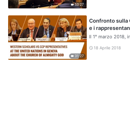
50:27
Confronto sulla 
e i rappresentan
Il 1° marzo 2018, i
umani presso le Na
18 Aprile 2018
31:27