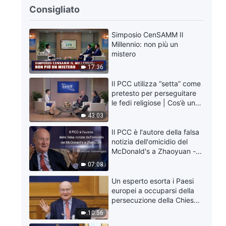
Consigliato
Simposio CenSAMM Il
Millennio: non più un
mistero
17:36
Il PCC utilizza “setta” come
pretesto per perseguitare
le fedi religiose | Cos’è una
setta?
43:03
Il PCC è l'autore della falsa
notizia dell'omicidio del
McDonald's a Zhaoyuan -
Massimo Introvigne
07:08
Un esperto esorta i Paesi
europei a occuparsi della
persecuzione della Chiesa
di Dio Onnipotente
10:56