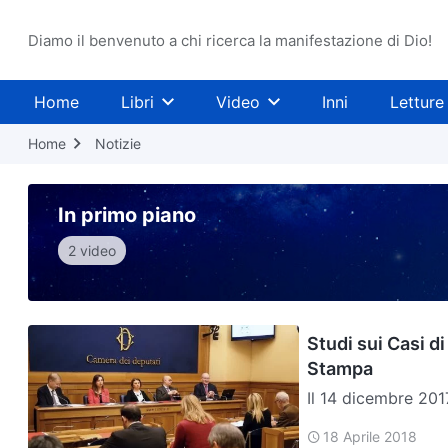
Diamo il benvenuto a chi ricerca la manifestazione di Dio!
Home
Libri
Video
Inni
Letture
Home
Notizie
In primo piano
2 video
Studi sui Casi d
Stampa
Il 14 dicembre 201
religiosa in Cina, 
18 Aprile 2018