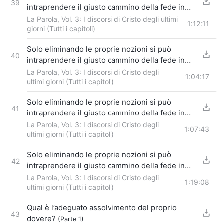
39
intraprendere il giusto cammino della fede in
Dio (3)
La Parola, Vol. 3: I discorsi di Cristo degli ultimi
Parte 1
1:12:11
giorni (Tutti i capitoli)
Solo eliminando le proprie nozioni si può
40
intraprendere il giusto cammino della fede in
Dio (3)
La Parola, Vol. 3: I discorsi di Cristo degli
Parte 2
1:04:17
ultimi giorni (Tutti i capitoli)
Solo eliminando le proprie nozioni si può
41
intraprendere il giusto cammino della fede in
Dio (3)
La Parola, Vol. 3: I discorsi di Cristo degli
Parte 3
1:07:43
ultimi giorni (Tutti i capitoli)
Solo eliminando le proprie nozioni si può
42
intraprendere il giusto cammino della fede in
Dio (3)
La Parola, Vol. 3: I discorsi di Cristo degli
Parte 4
1:19:08
ultimi giorni (Tutti i capitoli)
Qual è l’adeguato assolvimento del proprio
43
dovere?
(Parte 1)