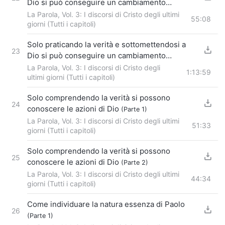
Dio si può conseguire un cambiamento
nell’indole
La Parola, Vol. 3: I discorsi di Cristo degli ultimi
(Parte 1)
55:08
giorni (Tutti i capitoli)
Solo praticando la verità e sottomettendosi a
23
Dio si può conseguire un cambiamento
nell’indole
La Parola, Vol. 3: I discorsi di Cristo degli
(Parte 2)
1:13:59
ultimi giorni (Tutti i capitoli)
Solo comprendendo la verità si possono
24
conoscere le azioni di Dio
(Parte 1)
La Parola, Vol. 3: I discorsi di Cristo degli ultimi
51:33
giorni (Tutti i capitoli)
Solo comprendendo la verità si possono
25
conoscere le azioni di Dio
(Parte 2)
La Parola, Vol. 3: I discorsi di Cristo degli ultimi
44:34
giorni (Tutti i capitoli)
Come individuare la natura essenza di Paolo
26
(Parte 1)