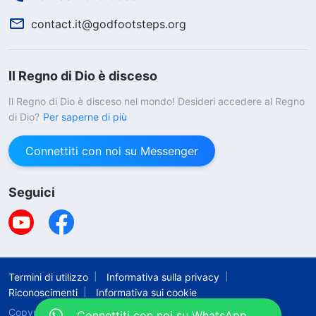
contact.it@godfootsteps.org
Il Regno di Dio è disceso
Il Regno di Dio è disceso nel mondo! Desideri accedere al Regno
di Dio?
Per saperne di più
Connettiti con noi su Messenger
Seguici
Termini di utilizzo
Informativa sulla privacy
Riconoscimenti
Informativa sui cookie
Copyright © 2026
La Chiesa di Dio Onnipotente.
Tutti
Connettiti con noi su WhatsApp