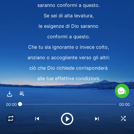
saranno conformi a questo.
Se sei di alta levatura,
le esigenze di Dio saranno
conformi a questo.
Che tu sia ignorante o invece colto,
anziano o accogliente verso gli altri:
ciò che Dio richiede corrisponderà
alle tue effettive condizioni.
Il perfezionamento di Dio in te
sarà conforme al compito
00:00
00:00
che tu svolgi.
Ognuno ha l'opportunità
di essere perfezionato.