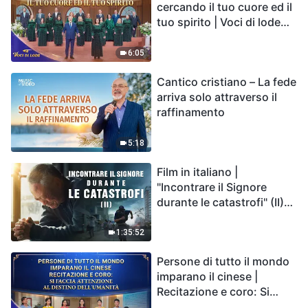
cercando il tuo cuore ed il
tuo spirito | Voci di lode
2026
6:05
Cantico cristiano – La fede
arriva solo attraverso il
raffinamento
5:18
Film in italiano |
"Incontrare il Signore
durante le catastrofi" (II)
Le calamità degli ultimi
giorni arrivano. Come
1:35:52
possiamo entrare nel
Persone di tutto il mondo
Regno di Dio?
imparano il cinese |
Recitazione e coro: Si
faccia attenzione al