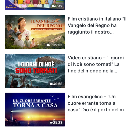
destino dell'umanità | Voci
6:49
di lode 2026
Film cristiano in italiano "Il
Vangelo del Regno ha
raggiunto il nostro
villaggio"
1:39:55
Video cristiano – "I giorni
di Noè sono tornati" La
fine del mondo nella
Bibbia
40:58
Film evangelico – "Un
cuore errante torna a
casa" Dio è il porto del mio
cuore
25:23