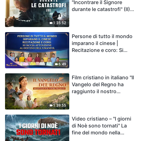
"Incontrare il Signore
durante le catastrofi" (II)
Le calamità degli ultimi
giorni arrivano. Come
1:35:52
possiamo entrare nel
Persone di tutto il mondo
Regno di Dio?
imparano il cinese |
Recitazione e coro: Si
faccia attenzione al
destino dell'umanità | Voci
6:49
di lode 2026
Film cristiano in italiano "Il
Vangelo del Regno ha
raggiunto il nostro
villaggio"
1:39:55
Video cristiano – "I giorni
di Noè sono tornati" La
fine del mondo nella
Bibbia