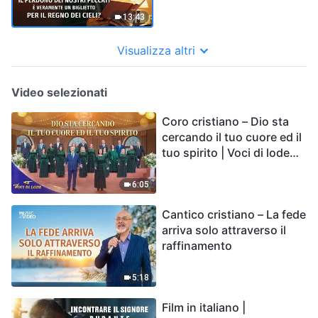
biglietto per il Regno dei
Cieli?"
13:43
Visualizza altri
Video selezionati
Coro cristiano – Dio sta
cercando il tuo cuore ed il
tuo spirito | Voci di lode
2026
6:05
Cantico cristiano – La fede
arriva solo attraverso il
raffinamento
5:18
Film in italiano |