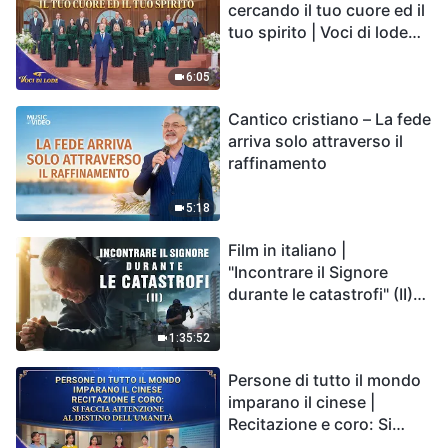
cercando il tuo cuore ed il
tuo spirito | Voci di lode
2026
6:05
Cantico cristiano – La fede
arriva solo attraverso il
raffinamento
5:18
Film in italiano |
"Incontrare il Signore
durante le catastrofi" (II)
Le calamità degli ultimi
giorni arrivano. Come
1:35:52
possiamo entrare nel
Persone di tutto il mondo
Regno di Dio?
imparano il cinese |
Recitazione e coro: Si
faccia attenzione al