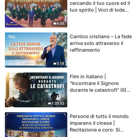
cercando il tuo cuore ed il
tuo spirito | Voci di lode
2026
6:05
Cantico cristiano – La fede
arriva solo attraverso il
raffinamento
5:18
Film in italiano |
"Incontrare il Signore
durante le catastrofi" (II)
Le calamità degli ultimi
giorni arrivano. Come
1:35:52
possiamo entrare nel
Persone di tutto il mondo
Regno di Dio?
imparano il cinese |
Recitazione e coro: Si
faccia attenzione al