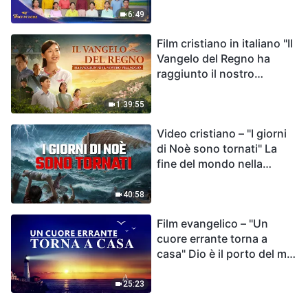
destino dell'umanità | Voci
6:49
di lode 2026
Film cristiano in italiano "Il
Vangelo del Regno ha
raggiunto il nostro
villaggio"
1:39:55
Video cristiano – "I giorni
di Noè sono tornati" La
fine del mondo nella
Bibbia
40:58
Film evangelico – "Un
cuore errante torna a
casa" Dio è il porto del mio
cuore
25:23