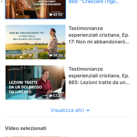
866: "Crescere i figli
affinché si prendano cura
di te nella vecchiaia": è un
43:55
punto di vista giusto?
Testimonianze
esperienziali cristiane, Ep.
17: Non mi abbandonerò
più a causa della mia
scarsa levatura
38:30
Testimonianze
esperienziali cristiane, Ep.
865: Lezioni tratte da un
doloroso fallimento
57:27
Visualizza altri
Video selezionati