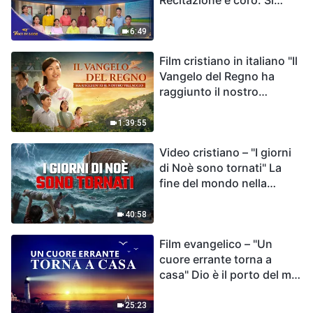
Recitazione e coro: Si
faccia attenzione al
destino dell'umanità | Voci
6:49
di lode 2026
Film cristiano in italiano "Il
Vangelo del Regno ha
raggiunto il nostro
villaggio"
1:39:55
Video cristiano – "I giorni
di Noè sono tornati" La
fine del mondo nella
Bibbia
40:58
Film evangelico – "Un
cuore errante torna a
casa" Dio è il porto del mio
cuore
25:23