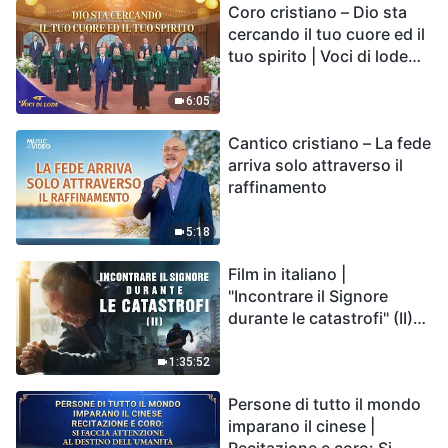
Coro cristiano – Dio sta
cercando il tuo cuore ed il
tuo spirito | Voci di lode
2026
6:05
Cantico cristiano – La fede
arriva solo attraverso il
raffinamento
5:18
Film in italiano |
"Incontrare il Signore
durante le catastrofi" (II)
Le calamità degli ultimi
giorni arrivano. Come
1:35:52
possiamo entrare nel
Persone di tutto il mondo
Regno di Dio?
imparano il cinese |