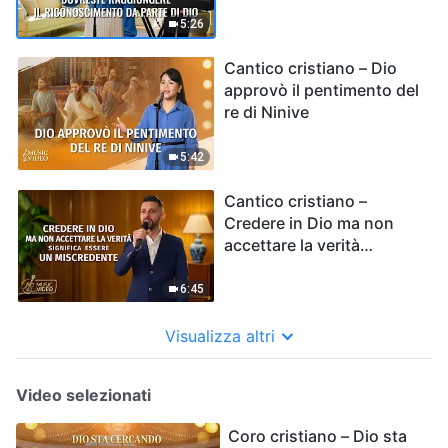
di Dio
5:26
Cantico cristiano – Dio
approvò il pentimento del
re di Ninive
5:42
Cantico cristiano –
Credere in Dio ma non
accettare la verità
significa essere un
miscredente
6:45
Visualizza altri
Video selezionati
Coro cristiano – Dio sta