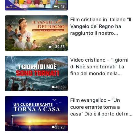
destino dell'umanità | Voci
6:49
di lode 2026
Film cristiano in italiano "Il
Vangelo del Regno ha
raggiunto il nostro
villaggio"
1:39:55
Video cristiano – "I giorni
di Noè sono tornati" La
fine del mondo nella
Bibbia
40:58
Film evangelico – "Un
cuore errante torna a
casa" Dio è il porto del mio
cuore
25:23