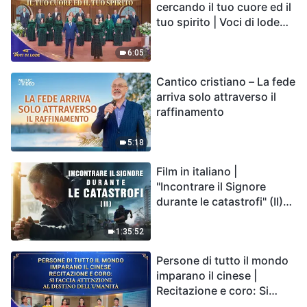
cercando il tuo cuore ed il
tuo spirito | Voci di lode
2026
6:05
Cantico cristiano – La fede
arriva solo attraverso il
raffinamento
5:18
Film in italiano |
"Incontrare il Signore
durante le catastrofi" (II)
Le calamità degli ultimi
giorni arrivano. Come
1:35:52
possiamo entrare nel
Persone di tutto il mondo
Regno di Dio?
imparano il cinese |
Recitazione e coro: Si
faccia attenzione al