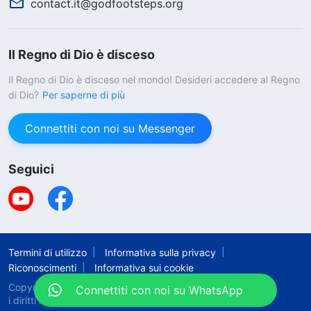
contact.it@godfootsteps.org
Il Regno di Dio è disceso
Il Regno di Dio è disceso nel mondo! Desideri accedere al Regno
di Dio?
Per saperne di più
La preghiera è il nostro respiro e la Parola di
Dio è la nostra vita. Vuoi pregare e leggere
Connettiti con noi su Messenger
la Parola di Dio con noi?
Seguici
Termini di utilizzo
Informativa sulla privacy
Riconoscimenti
Informativa sui cookie
Connettiti con noi su WhatsApp
Copyright © 2026
La Chiesa di Dio Onnipotente.
Tutti
i diritti riservati.