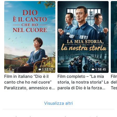
1:12:57
1:58:45
Film in italiano “Dio è il
Film completo – "La mia
Fil
canto che ho nel cuore”
storia, la nostra storia" La
del
Paralizzato, amnesico e
parola di Dio è la forza
Tes
sull'orlo della morte – Chi
della nostra vita
del
ha creato il miracolo della
cri
Visualizza altri
vita?