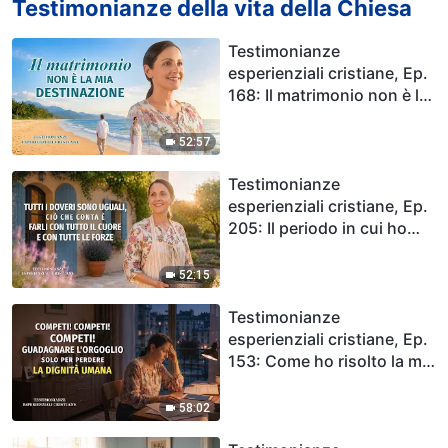
Testimonianze della vita della Chiesa
Testimonianze
esperienziali cristiane, Ep.
168: Il matrimonio non è la
mia destinazione
52:57
Testimonianze
esperienziali cristiane, Ep.
205: Il periodo in cui ho
fatto il dovere di ospitare
52:15
Testimonianze
esperienziali cristiane, Ep.
153: Come ho risolto la mia
gelosia
58:02