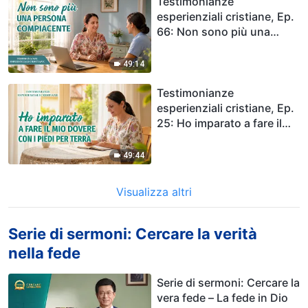
Testimonianze
esperienziali cristiane, Ep.
66: Non sono più una
persona compiacente
49:14
Testimonianze
esperienziali cristiane, Ep.
25: Ho imparato a fare il
mio dovere con i piedi per
terra
49:44
Visualizza altri
Serie di sermoni: Cercare la verità
nella fede
Serie di sermoni: Cercare la
vera fede – La fede in Dio