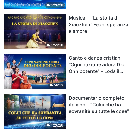
1:26:20
Musical – "La storia di
Xiaozhen" Fede, speranza
e amore
1:52:10
Canto e danza cristiani
"Ogni nazione adora Dio
Onnipotente" – Loda il
ritorno del Signore |
Musical
58:13
Documentario completo
italiano – “Colui che ha
sovranità su tutte le cose”
1:26:20