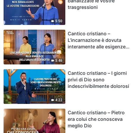
banalizzate le vostre
trasgressioni
5:50
Cantico cristiano –
L’incarnazione è dovuta
interamente alle esigenze
dell’umanità corrotta
5:46
Cantico cristiano – I giorni
privi di Dio sono
indescrivibilmente dolorosi
4:22
Cantico cristiano – Pietro
era colui che conosceva
meglio Dio