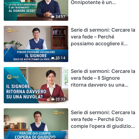
Onnipotente è un
tradimento al Signore
Gesù?
34:57
Serie di sermoni: Cercare la
vera fede – Perché
possiamo accogliere il
Signore solo se ascoltiamo
la voce di Dio?
35:14
Serie di sermoni: Cercare la
vera fede – Il Signore
ritorna davvero su una
nuvola?
25:33
Serie di sermoni: Cercare la
vera fede – Perché Dio
compie l'opera di giudizio
negli ultimi giorni?