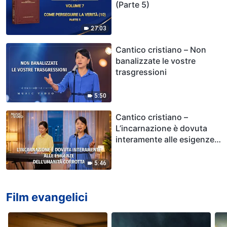
(Parte 5)
27:03
Cantico cristiano – Non
banalizzate le vostre
trasgressioni
5:50
Cantico cristiano –
L’incarnazione è dovuta
interamente alle esigenze
dell’umanità corrotta
5:46
Film evangelici