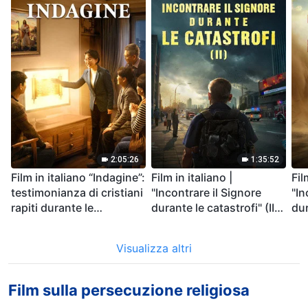
2:05:26
1:35:52
Film in italiano “Indagine”:
Film in italiano |
Fil
testimonianza di cristiani
"Incontrare il Signore
"In
rapiti durante le
durante le catastrofi" (II)
dur
catastrofi
Le calamità degli ultimi
La 
giorni arrivano. Come
del
Visualizza altri
possiamo entrare nel
cat
Regno di Dio?
Film sulla persecuzione religiosa