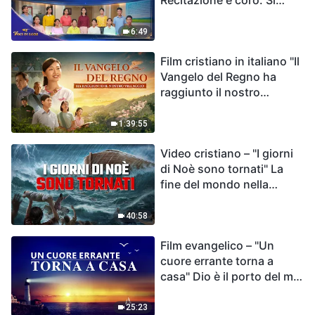
Recitazione e coro: Si
faccia attenzione al
destino dell'umanità | Voci
6:49
di lode 2026
Film cristiano in italiano "Il
Vangelo del Regno ha
raggiunto il nostro
villaggio"
1:39:55
Video cristiano – "I giorni
di Noè sono tornati" La
fine del mondo nella
Bibbia
40:58
Film evangelico – "Un
cuore errante torna a
casa" Dio è il porto del mio
cuore
25:23