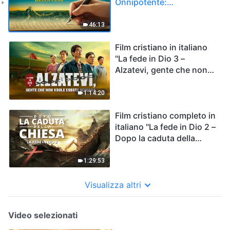
Onnipotente:
L'apparizione e l'opera di
Dio Onnipotente (Parte 1)
46:13
Film cristiano in italiano
"La fede in Dio 3 –
Alzatevi, gente che non
vuole essere schiava"
1:14:20
Film cristiano completo in
italiano "La fede in Dio 2 –
Dopo la caduta della
chiesa"
1:29:53
Visualizza altri
Video selezionati