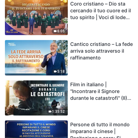
Coro cristiano – Dio sta
cercando il tuo cuore ed il
tuo spirito | Voci di lode
2026
6:05
Cantico cristiano – La fede
arriva solo attraverso il
raffinamento
5:18
Film in italiano |
"Incontrare il Signore
durante le catastrofi" (II)
Le calamità degli ultimi
giorni arrivano. Come
1:35:52
possiamo entrare nel
Persone di tutto il mondo
Regno di Dio?
imparano il cinese |