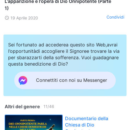
L'apparizione e l'opera di Dio Onnipotente (Parte
1)
Condividi
19 Aprile 2020
Sei fortunato ad accederea questo sito Web,avrai
l’opportunitàdi accogliere il Signoree trovare la via
per sbarazzarti della sofferenza. Vuoi guadagnare
questa benedizione di Dio?
Connettiti con noi su Messenger
Altri del genere
11
/
46
Documentario della
Chiesa di Dio