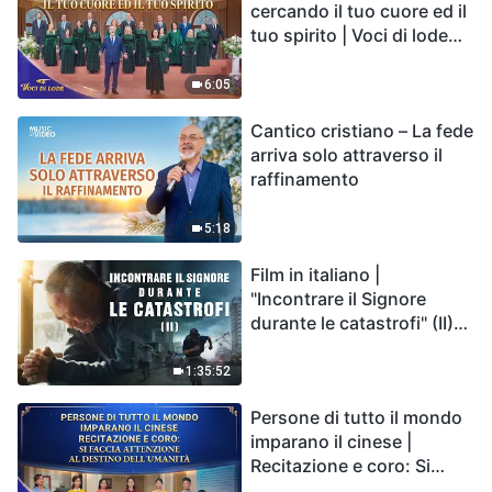
cercando il tuo cuore ed il
tuo spirito | Voci di lode
2026
6:05
Cantico cristiano – La fede
arriva solo attraverso il
raffinamento
5:18
Film in italiano |
"Incontrare il Signore
durante le catastrofi" (II)
Le calamità degli ultimi
giorni arrivano. Come
1:35:52
possiamo entrare nel
Persone di tutto il mondo
Regno di Dio?
imparano il cinese |
Recitazione e coro: Si
faccia attenzione al