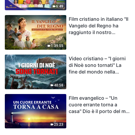
destino dell'umanità | Voci
6:49
di lode 2026
Film cristiano in italiano "Il
Vangelo del Regno ha
raggiunto il nostro
villaggio"
1:39:55
Video cristiano – "I giorni
di Noè sono tornati" La
fine del mondo nella
Bibbia
40:58
Film evangelico – "Un
cuore errante torna a
casa" Dio è il porto del mio
cuore
25:23