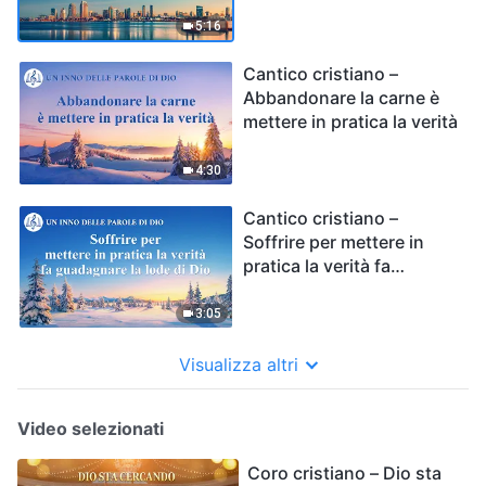
5:16
Cantico cristiano –
Abbandonare la carne è
mettere in pratica la verità
4:30
Cantico cristiano –
Soffrire per mettere in
pratica la verità fa
guadagnare la lode di Dio
3:05
Visualizza altri
Video selezionati
Coro cristiano – Dio sta