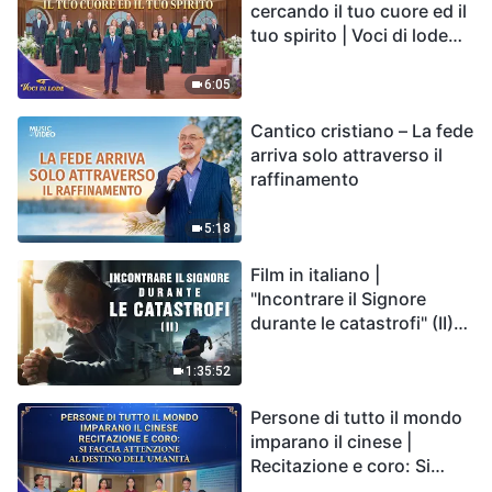
cercando il tuo cuore ed il
tuo spirito | Voci di lode
2026
6:05
Cantico cristiano – La fede
arriva solo attraverso il
raffinamento
5:18
Film in italiano |
"Incontrare il Signore
durante le catastrofi" (II)
Le calamità degli ultimi
giorni arrivano. Come
1:35:52
possiamo entrare nel
Persone di tutto il mondo
Regno di Dio?
imparano il cinese |
Recitazione e coro: Si
faccia attenzione al