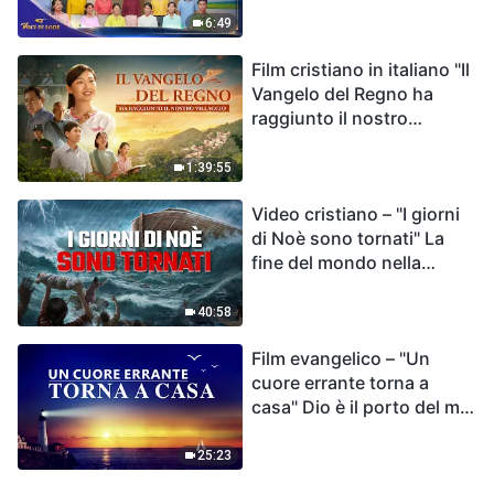
destino dell'umanità | Voci
6:49
di lode 2026
Film cristiano in italiano "Il
Vangelo del Regno ha
raggiunto il nostro
villaggio"
1:39:55
Video cristiano – "I giorni
di Noè sono tornati" La
fine del mondo nella
Bibbia
40:58
Film evangelico – "Un
cuore errante torna a
casa" Dio è il porto del mio
cuore
25:23