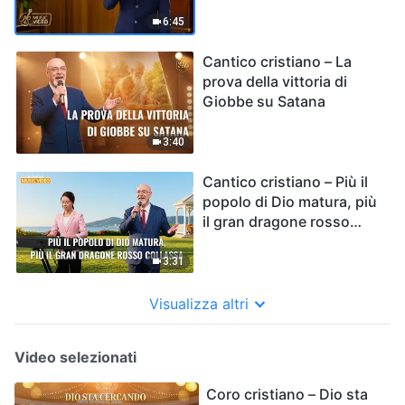
significa essere un
miscredente
6:45
Cantico cristiano – La
prova della vittoria di
Giobbe su Satana
3:40
Cantico cristiano – Più il
popolo di Dio matura, più
il gran dragone rosso
collassa
3:31
Visualizza altri
Video selezionati
Coro cristiano – Dio sta