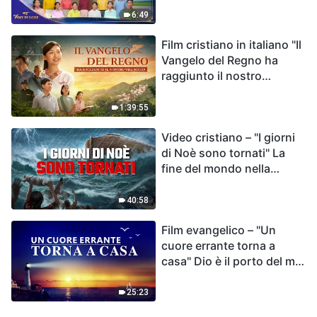
destino dell'umanità | Voci
6:49
di lode 2026
Film cristiano in italiano "Il
Vangelo del Regno ha
raggiunto il nostro
villaggio"
1:39:55
Video cristiano – "I giorni
di Noè sono tornati" La
fine del mondo nella
Bibbia
40:58
Film evangelico – "Un
cuore errante torna a
casa" Dio è il porto del mio
cuore
25:23