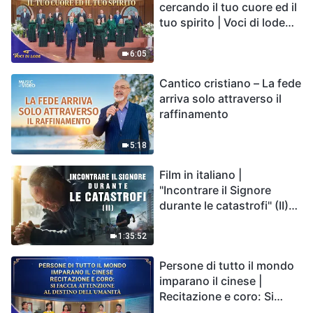
cercando il tuo cuore ed il
tuo spirito | Voci di lode
2026
6:05
Cantico cristiano – La fede
arriva solo attraverso il
raffinamento
5:18
Film in italiano |
"Incontrare il Signore
durante le catastrofi" (II)
Le calamità degli ultimi
giorni arrivano. Come
1:35:52
possiamo entrare nel
Persone di tutto il mondo
Regno di Dio?
imparano il cinese |
Recitazione e coro: Si
faccia attenzione al