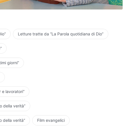
iamo la Sua giustizia e santità.
o la Sua salvezza degli ultimi giorni.
io Onnipotente
.
Dio”
Letture tratte da “La Parola quotidiana di Dio”
tente.
”
o di Dio Onnipotente.
timi giorni”
lore e senso di colpa.
sso amare Dio?
 e lavoratori”
a vita per combattere con Satana fino alla fine.
 della verità”
re per render testimonianza a Cristo.
 della verità”
Film evangelici