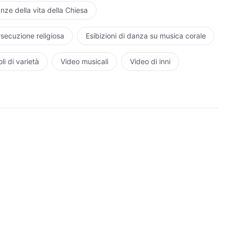
Dio.
nze della vita della Chiesa
 nella gloria,
rsecuzione religiosa
Esibizioni di danza su musica corale
di Cristo.
li di varietà
Video musicali
Video di inni
e per combattere.
vidi ricordi.
ia.
e i demoni severamente puniti.
fino alla fine.
io nei nostri cuori.