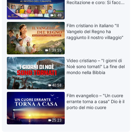
Recitazione e coro: Si faccia
attenzione al destino
dell'umanità | Voci di lode
6:49
2026
Film cristiano in italiano "Il
Vangelo del Regno ha
raggiunto il nostro villaggio"
1:39:55
Video cristiano – "I giorni di
Noè sono tornati" La fine del
mondo nella Bibbia
40:58
Film evangelico – "Un cuore
errante torna a casa" Dio è il
porto del mio cuore
25:23