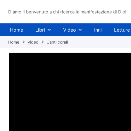
Diamo il benvenuto a chi ricerca la manifestazione di Dio!
Home
Libri
Video
Inni
Letture
Home
Video
Canti corali