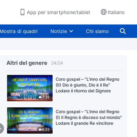
App per smartphone/tablet
Italiano
Coro cristiano – "Dio è apparso
nell'Oriente del mondo con
gloria"
Mostra di quadri
Notizie
Chi siamo
8:09
Canto di lode – "Il giudizio di Dio
è interamente rivelato" Coro
cristiano
Altri del genere
24
/
24
5:19
Coro gospel – "L'inno del Regno
(II) Dio è giunto, Dio è il Re"
Lodare il ritorno del Signore
7:26
Coro gospel – "L'inno del Regno
(I) Il Regno è disceso sul mondo"
Lodare il grande Re vincitore
6:23