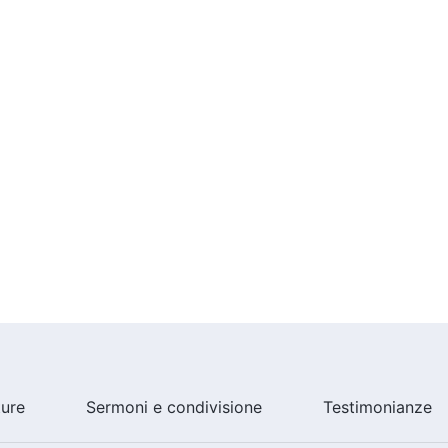
.
orza irresistibile.
do nella luce di Dio.
in tutto il mondo.
 al mondo per prendere il potere.
ono delle eterne benedizioni.
 al mondo per prendere il potere.
ono le eterne benedizioni.
ture
Sermoni e condivisione
Testimonianze
o.