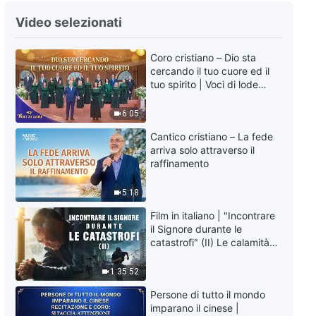
Video selezionati
Coro cristiano – Dio sta
cercando il tuo cuore ed il
tuo spirito | Voci di lode
2026
6:05
Cantico cristiano – La fede
arriva solo attraverso il
raffinamento
5:18
Film in italiano | "Incontrare
il Signore durante le
catastrofi" (II) Le calamità
degli ultimi giorni arrivano.
Come possiamo entrare nel
1:35:52
Regno di Dio?
Persone di tutto il mondo
imparano il cinese |