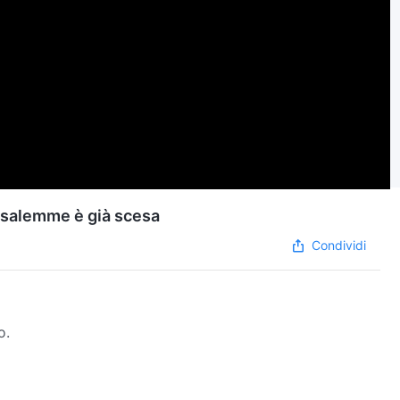
rusalemme è già scesa
Condividi
o.