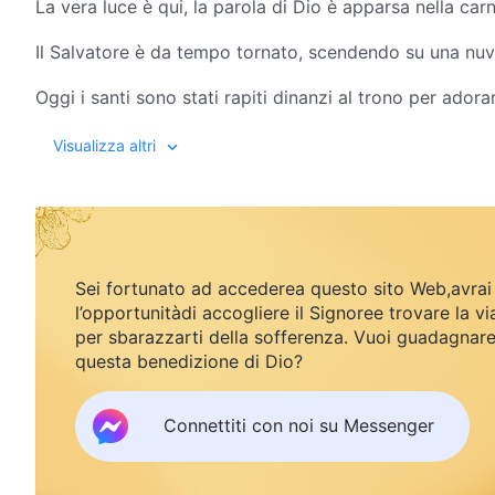
La vera luce è qui, la parola di Dio è apparsa nella carn
Il Salvatore è da tempo tornato, scendendo su una nuv
Oggi i santi sono stati rapiti dinanzi al trono per adora
I santi del passato sono sorti di nuovo per resistere negl
Visualizza altri
I santi vengono crudelmente perseguitati in Cina, la te
Per oltre seimila anni, i santi hanno sanguinato e pianto
senza tornar a casa, alla deriva, da un posto all'altro, 
Sei fortunato ad accederea questo sito Web,avrai
l’opportunitàdi accogliere il Signoree trovare la vi
In un abisso di sofferenza, un'oscurità dove nessun sol
per sbarazzarti della sofferenza. Vuoi guadagnar
questa benedizione di Dio?
I seimila anni di battaglia, sangue e lacrime inauguran
Udiamo la voce di Dio e veniamo rapiti dinanzi al Suo 
Connettiti con noi su Messenger
Sperimentiamo il giudizio di Cristo e assistiamo alle no