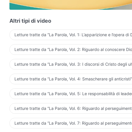
Raggiungiamo la purificazione nelle parole di Dio e ved
Conquistati e perfezionati dalle parole di Dio, otteniam
Altri tipi di video
Io lodo e canto ad alta voce le gesta meravigliose di
D
Letture tratte da “La Parola, Vol. 1: L’apparizione e l’opera di 
Io riverso infinite lodi sulla giusta indole di Dio Onnipo
Letture tratte da “La Parola, Vol. 2: Riguardo al conoscere Dio
Mi rallegro e salto per la Sua saggezza e onnipotenza.
Non posso amar abbastanza l'umiltà e il nascondiment
Letture tratte da “La Parola, Vol. 3: I discorsi di Cristo degli ul
Incapace di ripagar il Suo amore, il mio cuore prova do
Letture tratte da “La Parola, Vol. 4: Smascherare gli anticristi”
Sono una persona con cuore e spirito, perché non po
Letture tratte da “La Parola, Vol. 5: Le responsabilità di leader
Egli è il mio sostegno, cosa c'è da temere? Offro la mi
Letture tratte da “La Parola, Vol. 6: Riguardo al perseguimento
Dio ci eleva, dobbiamo lasciar tutto alle spalle e lotta
Dio realizzerà la Sua volontà sulla terra.
Letture tratte da “La Parola, Vol. 7: Riguardo al perseguimento