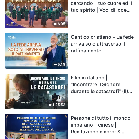
cercando il tuo cuore ed il
tuo spirito | Voci di lode
2026
6:05
Cantico cristiano – La fede
arriva solo attraverso il
raffinamento
5:18
Film in italiano |
"Incontrare il Signore
durante le catastrofi" (II)
Le calamità degli ultimi
giorni arrivano. Come
1:35:52
possiamo entrare nel
Persone di tutto il mondo
Regno di Dio?
imparano il cinese |
Recitazione e coro: Si
faccia attenzione al