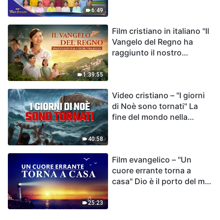
destino dell'umanità | Voci
6:49
di lode 2026
Film cristiano in italiano "Il
Vangelo del Regno ha
raggiunto il nostro
villaggio"
1:39:55
Video cristiano – "I giorni
di Noè sono tornati" La
fine del mondo nella
Bibbia
40:58
Film evangelico – "Un
cuore errante torna a
casa" Dio è il porto del mio
cuore
25:23