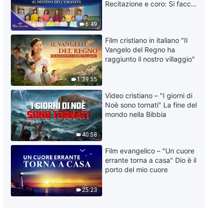
Cantico cristiano – Dio approvò il
Recitazione e coro: Si faccia
pentimento del re di Ninive
attenzione al destino
dell'umanità | Voci di lode
6:49
5:42
2026
Film cristiano in italiano "Il
Vangelo del Regno ha
Cantico cristiano – Credere in
raggiunto il nostro villaggio"
Dio ma non accettare la verità
significa essere un miscredente
1:39:55
6:45
Video cristiano – "I giorni di
Noè sono tornati" La fine del
Cantico cristiano – La prova
mondo nella Bibbia
della vittoria di Giobbe su Satana
3:40
40:58
Film evangelico – "Un cuore
Cantico cristiano – Più il popolo
errante torna a casa" Dio è il
di Dio matura, più il gran
porto del mio cuore
dragone rosso collassa
3:31
25:23
Cantico cristiano – Riunirsi a Sion