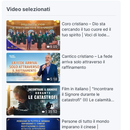
Cantico cristiano – Nella tua fede
Video selezionati
in Dio, dovresti sottometterti a
Lui
Coro cristiano – Dio sta
5:50
cercando il tuo cuore ed il
tuo spirito | Voci di lode
Cantico cristiano – La
2026
manifestazione della forza vitale
6:05
di Dio
3:16
Cantico cristiano – La fede
arriva solo attraverso il
raffinamento
Cantico cristiano – Dio non
abbandonerà coloro che anelano
5:18
veramente a Lui
4:11
Film in italiano | "Incontrare
il Signore durante le
Cantico cristiano – Dovreste
catastrofi" (II) Le calamità
raggiungere il riconoscimento da
degli ultimi giorni arrivano.
parte di Dio
Come possiamo entrare nel
1:35:52
Regno di Dio?
5:26
Persone di tutto il mondo
imparano il cinese |