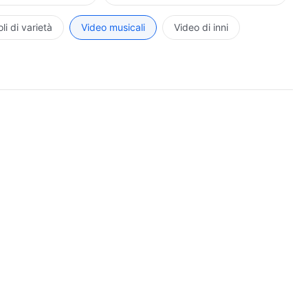
li di varietà
Video musicali
Video di inni