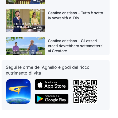
5:34
Cantico cristiano – Tutto è sotto
la sovranità di Dio
4:28
Cantico cristiano – Gli esseri
creati dovrebbero sottomettersi
al Creatore
5:13
Segui le orme dell’Agnello e godi del ricco
Cantico cristiano – L’insorgenza
nutrimento di vita
della malattia è l’amore di Dio
5:58
Cantico cristiano – Il Dio
concreto Si manifesta tra gli
uomini
5:13