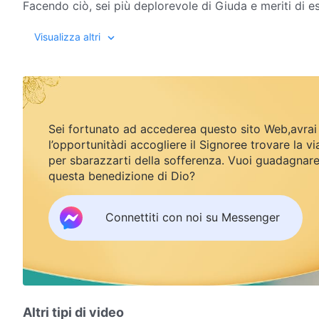
Facendo ciò, sei più deplorevole di Giuda e meriti di 
comprensione approfondita di come trattare gli incaric
La Parola, Vol. 3: I dis
Visualizza altri
l’affidare incarichi all’essere umano da parte di Dio è l
dimostrazione della grazia agli uomini, si tratta della 
abbandonata, anche la propria vita, ma si devono comun
Sei fortunato ad accederea questo sito Web,avrai
l’opportunitàdi accogliere il Signoree trovare la vi
per sbarazzarti della sofferenza. Vuoi guadagnar
questa benedizione di Dio?
Connettiti con noi su Messenger
Altri tipi di video