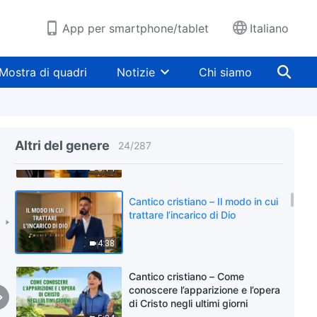
4:53
App per smartphone/tablet
Italiano
Cantico cristiano – Devi avere la
determinazione e il coraggio di
Mostra di quadri
Notizie
Chi siamo
essere perfezionato
4:46
Cantico cristiano – I seguaci
sinceri di Dio riescono a rimanere
Altri del genere
24
/
287
saldi nelle prove
5:14
Cantico cristiano – Il modo in cui
trattare l’incarico di Dio
4:38
Cantico cristiano – Come
conoscere l’apparizione e l’opera
di Cristo negli ultimi giorni