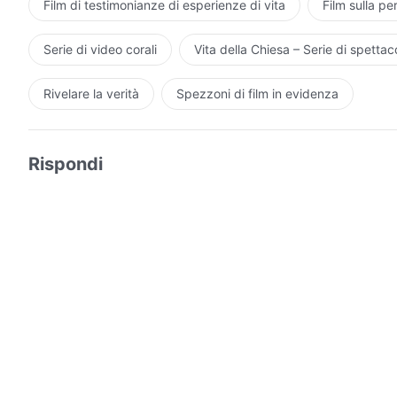
dall’influsso delle tenebre”; “voglio soddisfare Dio”; “v
Film di testimonianze di esperienze di vita
Film sulla pe
compiere bene il mio dovere”; e così via. Tuttavia, per 
tu conosca, per quanto imponente sia tale teoria, per q
Serie di video corali
Vita della Chiesa – Serie di spettaco
sono ora molti di voi che hanno già imparato a usare la
trarre conclusioni riguardo a Dio e collocarLo in oppos
Rivelare la verità
Spezzoni di film in evidenza
conosci a fondo lettere e dottrine, non sei entrato veram
per te avvicinarti a Dio, conoscerLo e comprenderLo. 
Rispondi