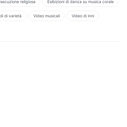
oglio obbedire a Dio”; “voglio essere fedele a Dio e
rsecuzione religiosa
Esibizioni di danza su musica corale
quanto bello sembri tutto ciò che dici, per quanta teoria
uanto dignitosa, il nocciolo della questione è che vi
li di varietà
Video musicali
Video di inni
 regola, la dottrina, la teoria che padroneggiano per
izione a sé stessi in maniera del tutto naturale. Anche se
ente nella realtà della verità, perciò è molto difficile
Questo è patetico!