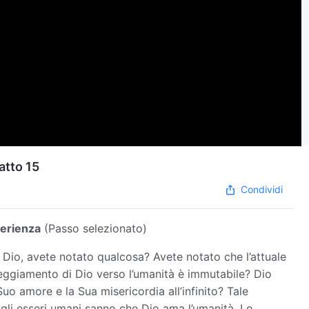
atto 15
Condividi
perienza
(Passo selezionato)
Dio, avete notato qualcosa? Avete notato che l’attuale
eggiamento di Dio verso l’umanità è immutabile? Dio
Suo amore e la Sua misericordia all’infinito? Tale
gli esseri umani sanno che Dio ama l’umanità, Lo