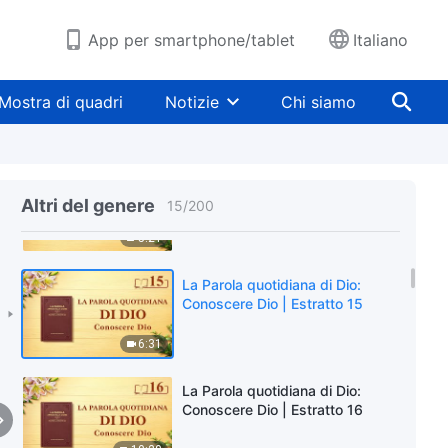
6:31
App per smartphone/tablet
Italiano
La Parola quotidiana di Dio:
Conoscere Dio | Estratto 13
Mostra di quadri
Notizie
Chi siamo
9:17
La Parola quotidiana di Dio:
Conoscere Dio | Estratto 14
Altri del genere
15
/
200
5:21
La Parola quotidiana di Dio:
Conoscere Dio | Estratto 15
6:31
La Parola quotidiana di Dio:
Conoscere Dio | Estratto 16