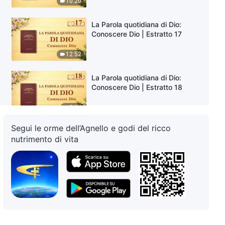
10:20
La Parola quotidiana di Dio:
Conoscere Dio | Estratto 17
12:52
La Parola quotidiana di Dio:
Conoscere Dio | Estratto 18
9:14
Segui le orme dell’Agnello e godi del ricco
La Parola quotidiana di Dio:
nutrimento di vita
Conoscere Dio | Estratto 19
5:49
La Parola quotidiana di Dio:
Conoscere Dio | Estratto 20
10:05