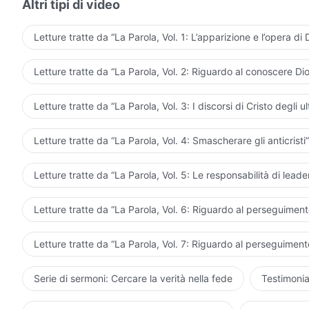
del genere verso Dio? Vi porta a trarre sempre conclus
Altri tipi di video
conoscenza, vi sentite molto soddisfatti, come se aves
concludete che Dio è così, e non Gli lasciate libertà 
Letture tratte da “La Parola, Vol. 1: L’apparizione e l’opera di 
non ammettete proprio che Egli sia Dio. Un giorno, qua
misericordia; non ho più tolleranza né pazienza nei suo
Letture tratte da “La Parola, Vol. 2: Riguardo al conoscere Dio
verso l’uomo”, gli esseri umani contrasteranno apertam
perfino: “Tu non sei più il mio Dio; non sei più il Dio ch
Letture tratte da “La Parola, Vol. 3: I discorsi di Cristo degli ul
requisiti per essere il mio Dio e io non ho bisogno di s
non mi offri tolleranza, io non Ti seguirò più. Solo se se
Letture tratte da “La Parola, Vol. 4: Smascherare gli anticristi”
con me e mi fai vedere che Tu sei amore, che sei pazien
avrò la fiducia di farlo sino alla fine. Poiché ho la Tua
Letture tratte da “La Parola, Vol. 5: Le responsabilità di leader
mie trasgressioni possono essere perdonate e scusate a
ogni luogo, confessare ed essere perdonato in ogni mome
Letture tratte da “La Parola, Vol. 6: Riguardo al perseguimento
momento e in ogni luogo. Non devi avere Tue idee o tr
pensi a una questione del genere in maniera così sogge
Letture tratte da “La Parola, Vol. 7: Riguardo al perseguimento
strumento per farti perdonare i peccati e un oggetto d
impercettibilmente collocato il Dio vivo in opposizion
Serie di sermoni: Cercare la verità nella fede
Testimonia
potrai continuare a dire: “Credo in Dio”; “ricerco la veri