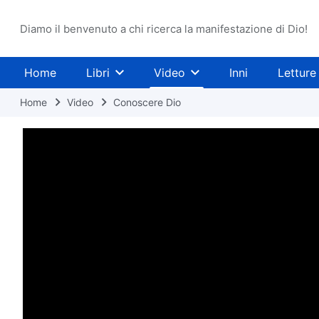
Diamo il benvenuto a chi ricerca la manifestazione di Dio!
Home
Libri
Video
Inni
Letture
Home
Video
Conoscere Dio