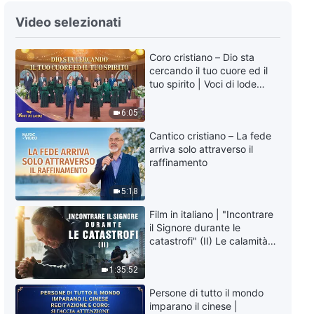
La Parola quotidiana di Dio:
Video selezionati
Conoscere Dio | Estratto 21
Coro cristiano – Dio sta
4:02
cercando il tuo cuore ed il
tuo spirito | Voci di lode
La Parola quotidiana di Dio:
2026
Conoscere Dio | Estratto 22
6:05
10:37
Cantico cristiano – La fede
arriva solo attraverso il
raffinamento
La Parola quotidiana di Dio:
Conoscere Dio | Estratto 23
5:18
6:49
Film in italiano | "Incontrare
il Signore durante le
La Parola quotidiana di Dio:
catastrofi" (II) Le calamità
Conoscere Dio | Estratto 24
degli ultimi giorni arrivano.
Come possiamo entrare nel
1:35:52
Regno di Dio?
8:38
Persone di tutto il mondo
imparano il cinese |