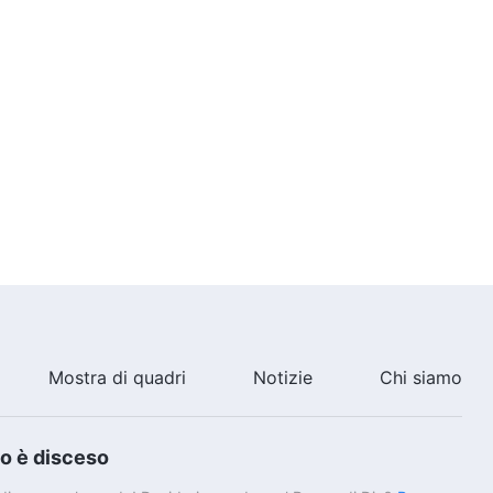
7:51
La Parola quotidiana di Dio:
Conoscere Dio | Estratto 34
8:38
La Parola quotidiana di Dio:
Conoscere Dio | Estratto 35
8:58
La Parola quotidiana di Dio:
Conoscere Dio | Estratto 36
12:38
Mostra di quadri
Notizie
Chi siamo
La Parola quotidiana di Dio:
Conoscere Dio | Estratto 37
io è disceso
13:50