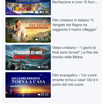
La Parola quotidiana di Dio:
Recitazione e coro: Si faccia
Conoscere Dio | Estratto 25
attenzione al destino
dell'umanità | Voci di lode
6:49
8:17
2026
Film cristiano in italiano "Il
Vangelo del Regno ha
La Parola quotidiana di Dio:
raggiunto il nostro villaggio"
Conoscere Dio | Estratto 26
1:39:55
21:23
Video cristiano – "I giorni di
Noè sono tornati" La fine del
La Parola quotidiana di Dio:
mondo nella Bibbia
Conoscere Dio | Estratto 27
9:10
40:58
Film evangelico – "Un cuore
La Parola quotidiana di Dio:
errante torna a casa" Dio è il
Conoscere Dio | Estratto 28
porto del mio cuore
14:14
25:23
La Parola quotidiana di Dio:
Conoscere Dio | Estratto 29