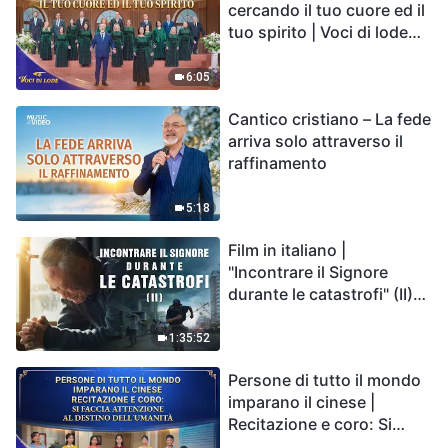
cercando il tuo cuore ed il
tuo spirito | Voci di lode
2026
6:05
Cantico cristiano – La fede
arriva solo attraverso il
raffinamento
5:18
Film in italiano |
"Incontrare il Signore
durante le catastrofi" (II)
Le calamità degli ultimi
giorni arrivano. Come
1:35:52
possiamo entrare nel
Persone di tutto il mondo
Regno di Dio?
imparano il cinese |
Recitazione e coro: Si
faccia attenzione al