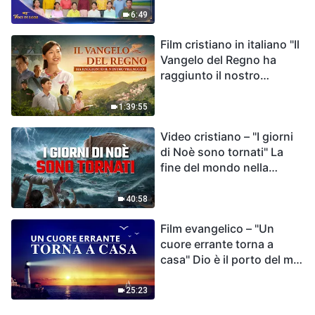
destino dell'umanità | Voci
6:49
di lode 2026
Film cristiano in italiano "Il
Vangelo del Regno ha
raggiunto il nostro
villaggio"
1:39:55
Video cristiano – "I giorni
di Noè sono tornati" La
fine del mondo nella
Bibbia
40:58
Film evangelico – "Un
cuore errante torna a
casa" Dio è il porto del mio
cuore
25:23