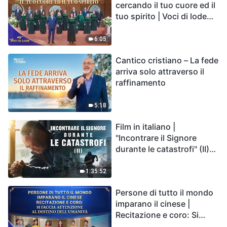
cercando il tuo cuore ed il
tuo spirito | Voci di lode
2026
6:05
Cantico cristiano – La fede
arriva solo attraverso il
raffinamento
5:18
Film in italiano |
"Incontrare il Signore
durante le catastrofi" (II)
Le calamità degli ultimi
giorni arrivano. Come
1:35:52
possiamo entrare nel
Persone di tutto il mondo
Regno di Dio?
imparano il cinese |
Recitazione e coro: Si
faccia attenzione al