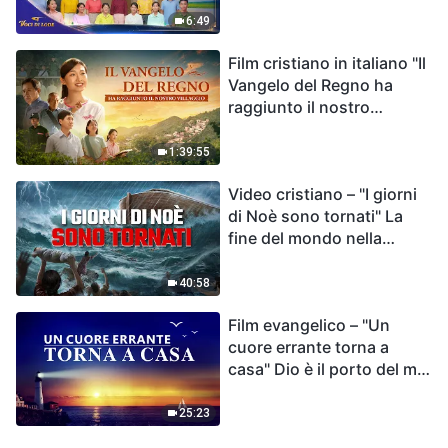
destino dell'umanità | Voci
6:49
di lode 2026
Film cristiano in italiano "Il
Vangelo del Regno ha
raggiunto il nostro
villaggio"
1:39:55
Video cristiano – "I giorni
di Noè sono tornati" La
fine del mondo nella
Bibbia
40:58
Film evangelico – "Un
cuore errante torna a
casa" Dio è il porto del mio
cuore
25:23