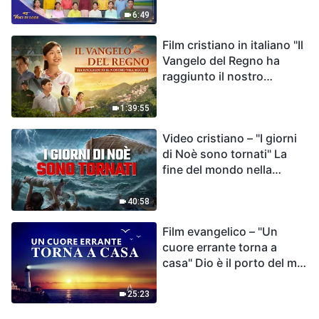
destino dell'umanità | Voci
6:49
di lode 2026
Film cristiano in italiano "Il
Vangelo del Regno ha
raggiunto il nostro
villaggio"
1:39:55
Video cristiano – "I giorni
di Noè sono tornati" La
fine del mondo nella
Bibbia
40:58
Film evangelico – "Un
cuore errante torna a
casa" Dio è il porto del mio
cuore
25:23