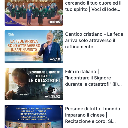
cercando il tuo cuore ed il
tuo spirito | Voci di lode
2026
6:05
Cantico cristiano – La fede
arriva solo attraverso il
raffinamento
5:18
Film in italiano |
"Incontrare il Signore
durante le catastrofi" (II)
Le calamità degli ultimi
giorni arrivano. Come
1:35:52
possiamo entrare nel
Persone di tutto il mondo
Regno di Dio?
imparano il cinese |
Recitazione e coro: Si
faccia attenzione al