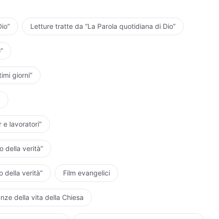
uori da ogni dubbio. Tutti coloro che amano
o non tratterà male nessuno che Lo ami sinceramente.
Dio”
L’apparizione e l’opera di Dio, “L’opera di Dio e la pratica dell’uomo”
Letture tratte da “La Parola quotidiana di Dio”
”
timi giorni”
 e lavoratori”
 della verità”
 della verità”
Film evangelici
nze della vita della Chiesa