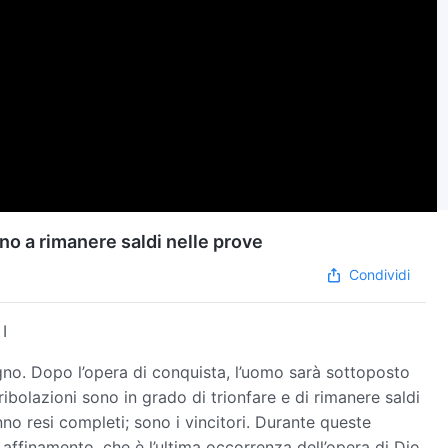
ono a rimanere saldi nelle prove
Condividi
I
no. Dopo l’opera di conquista, l’uomo sarà sottoposto
ribolazioni sono in grado di trionfare e di rimanere saldi
no resi completi; sono i vincitori. Durante queste
 affinamento, che è l’ultima occorrenza dell’opera di Dio.