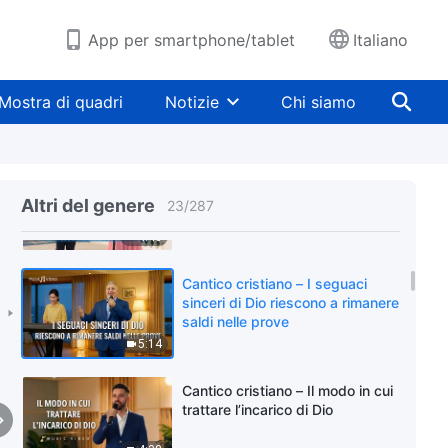
destinazione eterna
4:07
App per smartphone/tablet
Italiano
Cantico cristiano – Siete protetti
perché siete castigati e giudicati
Mostra di quadri
Notizie
Chi siamo
4:53
Cantico cristiano – Devi avere la
determinazione e il coraggio di
Altri del genere
23
/
287
essere perfezionato
4:46
Cantico cristiano – I seguaci
sinceri di Dio riescono a rimanere
saldi nelle prove
5:14
Cantico cristiano – Il modo in cui
trattare l’incarico di Dio