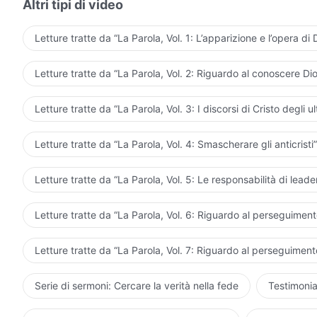
Altri tipi di video
e la zizzania non può essere trasformata in grano” è f
sinceramente Dio alla fine rimarranno nel Regno, e Di
Letture tratte da “La Parola, Vol. 1: L’apparizione e l’opera di 
La Parola, Vol. 1: 
Letture tratte da “La Parola, Vol. 2: Riguardo al conoscere Dio
Letture tratte da “La Parola, Vol. 3: I discorsi di Cristo degli ul
Letture tratte da “La Parola, Vol. 4: Smascherare gli anticristi”
Letture tratte da “La Parola, Vol. 5: Le responsabilità di leader
Letture tratte da “La Parola, Vol. 6: Riguardo al perseguimento
Letture tratte da “La Parola, Vol. 7: Riguardo al perseguimento
Serie di sermoni: Cercare la verità nella fede
Testimonia