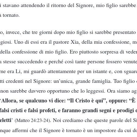
ti stavano attendendo il ritorno del Signore, mio figlio sarebbe 
à tornato.
, invece, che tre giorni dopo mio figlio si sarebbe presentato
giosi. Uno di essi era il pastore Xia, della mia confessione, me
 della confessione di mio figlio. Ero piuttosto sorpresa di vede
sa stesse succedendo e perché così tante persone fossero venut
ome era Li, mi guardò attentamente per un istante e, con sgua
tti credenti nel Signore: un’unica, grande famiglia. Tuo figlio
 non sarebbe davvero opportuno che lo leggessi. Ora siamo agli
Allora, se qualcuno vi dice: “Il Cristo è qui”, oppure: “È 
‘
lsi cristi e falsi profeti, e faranno grandi segni e prodigi 
eletti
’
. Noi crediamo che queste parole del 
(Matteo 24:23-24)
unque affermi che il Signore è tornato è un impostore da cui 