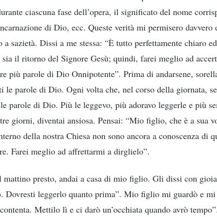
urante ciascuna fase dell’opera, il significato del nome corri
’incarnazione di Dio, ecc. Queste verità mi permisero davvero 
o a sazietà. Dissi a me stessa: “È tutto perfettamente chiaro e
sia il ritorno del Signore Gesù; quindi, farei meglio ad accert
ere più parole di Dio Onnipotente”. Prima di andarsene, sorel
ti le parole di Dio. Ogni volta che, nel corso della giornata, s
le parole di Dio. Più le leggevo, più adoravo leggerle e più se
re giorni, diventai ansiosa. Pensai: “Mio figlio, che è a sua v
l’interno della nostra Chiesa non sono ancora a conoscenza di 
re. Farei meglio ad affrettarmi a dirglielo”.
l mattino presto, andai a casa di mio figlio. Gli dissi con gioi
o. Dovresti leggerlo quanto prima”. Mio figlio mi guardò e mi
contenta. Mettilo lì e ci darò un’occhiata quando avrò tempo”