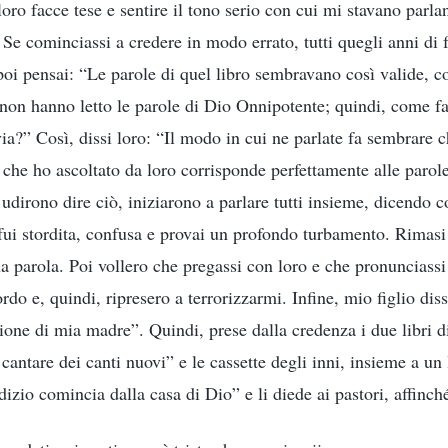
loro facce tese e sentire il tono serio con cui mi stavano parl
. Se cominciassi a credere in modo errato, tutti quegli anni di
poi pensai: “Le parole di quel libro sembravano così valide, co
i non hanno letto le parole di Dio Onnipotente; quindi, come f
 via?” Così, dissi loro: “Il modo in cui ne parlate fa sembrare c
 che ho ascoltato da loro corrisponde perfettamente alle parol
dirono dire ciò, iniziarono a parlare tutti insieme, dicendo co
fui stordita, confusa e provai un profondo turbamento. Rimasi 
na parola. Poi vollero che pregassi con loro e che pronunciass
do e, quindi, ripresero a terrorizzarmi. Infine, mio figlio dis
ione di mia madre”. Quindi, prese dalla credenza i due libri di 
cantare dei canti nuovi” e le cassette degli inni, insieme a un 
udizio comincia dalla casa di Dio” e li diede ai pastori, affinché