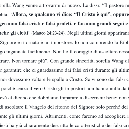
orella Wang venne a trovarmi di nuovo. Le dissi: “Il pastore m
Allora, se qualcuno vi dice: “Il Cristo è qui”, oppure
bia: ‘
eranno falsi cristi e falsi profeti, e faranno grandi segni 
nche gli eletti
’
. Negli ultimi giorni apparirann
(Matteo 24:23-24)
 Signore è ritornato è un impostore. Io non comprendo la Bibb
go ingannata facilmente. Non ho il coraggio di ascoltare ness
trare. Non tornare più”. Con grande sincerità, sorella Wang di
 garantire che ci guardassimo dai falsi cristi durante gli ulti
oi dovessimo voltare le spalle a Cristo. Se vi sono dei falsi cr
 poiché senza il vero Cristo gli impostori non hanno nulla da 
Gesù ci dicono che dobbiamo imparare a discernere bene; non 
i ascoltare il Vangelo del ritorno del Signore solo perché dei f
nte gli ultimi giorni. Altrimenti, come faremo ad accogliere il
esù ha già chiaramente descritto le caratteristiche dei falsi cri