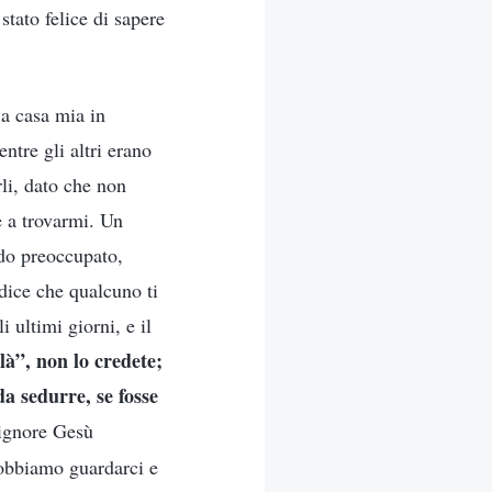
stato felice di sapere
 a casa mia in
ntre gli altri erano
rli, dato che non
e a trovarmi. Un
rdo preoccupato,
 dice che qualcuno ti
 ultimi giorni, e il
là”, non lo credete;
da sedurre, se fosse
Signore Gesù
dobbiamo guardarci e