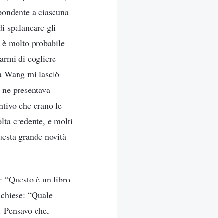
spondente a ciascuna
di spalancare gli
d è molto probabile
armi di cogliere
la Wang mi lasciò
e ne presentava
ntivo che erano le
olta credente, e molti
questa grande novità
a: “Questo è un libro
 chiese: “Quale
. Pensavo che,