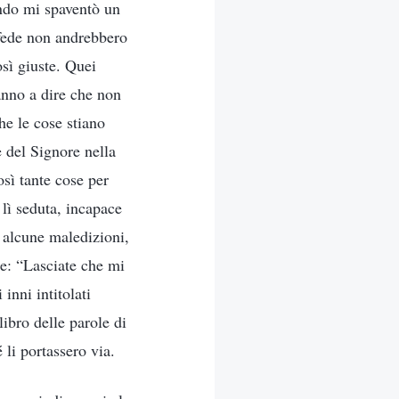
ando mi spaventò un
 fede non andrebbero
sì giuste. Quei
anno a dire che non
he le cose stiano
e del Signore nella
sì tante cose per
lì seduta, incapace
i alcune maledizioni,
se: “Lasciate che mi
inni intitolati
libro delle parole di
 li portassero via.