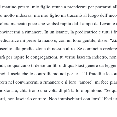
l mattino presto, mio figlio venne a prendermi per portarmi al
o molto indecisa, ma mio figlio mi trascinò al luogo dell’inco
 c’era mancato poco che venissi rapita dal Lampo da Levante e
nvincermi a rimanere. In un istante, la predicatrice e tutti i fra
edicatrice mi prese la mano e, con un tono gentile, disse: “Zia
ascolto alla predicazione di nessun altro. Se cominci a creder
rà per rapire le congregazioni, tu verrai lasciata indietro, no
di, se qualcuno ti desse un libro di qualsiasi genere da legge
 noi. Lascia che lo controlliamo noi per te…” I fratelli e le sor
lleciti nel convincermi a rimanere e il loro “amore” mi fece p
ozionata, chiarirono una volta di più la loro opinione: “Se 
arti, non lasciarlo entrare. Non immischiarti con loro!” Feci 