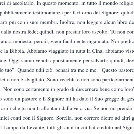
rci di ascoltarlo. In questo momento, in tutto il mondo religi
pubblicamente testimonianza per il ritorno del Signore; quindi
arti più con i suoi membri. Inoltre, non leggere alcun libro 
a dalla nostra fede; quindi, non prestar loro ascolto. Tu non 
statura modesta; perciò, vieni facilmente ingannata. Noi predi
la Bibbia. Abbiamo viaggiato in tutta la Cina, abbiamo vist
ande. Oggi siamo venuti appositamente per salvarti; quindi, dev
do tuo”. Quando udii ciò, pensai tra me e me: “Questo pasto
detto non è sbagliato. Sono vecchia e non sono particolarmente
. Non sono certamente in grado di discernere bene come loro”
Io sono un pastore e il Signore mi ha dato il Suo gregge da ges
urarmi che tu non ti allontani dalla vera via. Se non mi prendo
miei conti con il Signore. Sorella, non correre dietro ad altri 
dal Lampo da Levante, tutti gli anni in cui hai creduto nel Sig