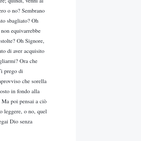
e; quindi, venni al
 vero o no? Sembrano
osto sbagliato? Oh
ò non equivarrebbe
 stolte? Oh Signore,
nto di aver acquisito
agliarmi? Ora che
Ti prego di
mprovviso che sorella
osto in fondo alla
. Ma poi pensai a ciò
o leggere, o no, quel
regai Dio senza