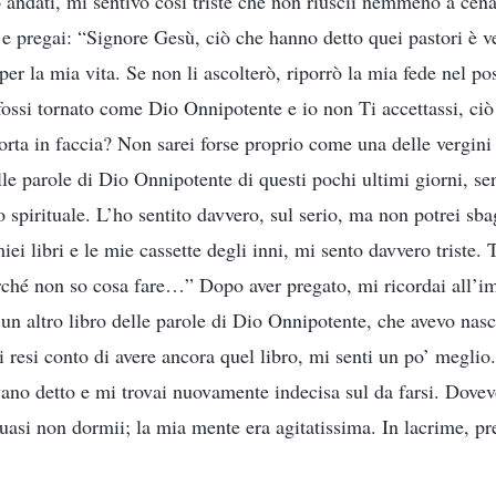
andati, mi sentivo così triste che non riuscii nemmeno a cenar
 e pregai: “Signore Gesù, ciò che hanno detto quei pastori è
er la mia vita. Se non li ascolterò, riporrò la mia fede nel p
fossi tornato come Dio Onnipotente e io non Ti accettassi, ci
porta in faccia? Non sarei forse proprio come una delle vergini
elle parole di Dio Onnipotente di questi pochi ultimi giorni, se
 spirituale. L’ho sentito davvero, sul serio, ma non potrei sb
iei libri e le mie cassette degli inni, mi sento davvero triste. 
rché non so cosa fare…” Dopo aver pregato, mi ricordai all’i
n altro libro delle parole di Dio Onnipotente, che avevo nasc
resi conto di avere ancora quel libro, mi senti un po’ meglio
vano detto e mi trovai nuovamente indecisa sul da farsi. Dovev
quasi non dormii; la mia mente era agitatissima. In lacrime, p