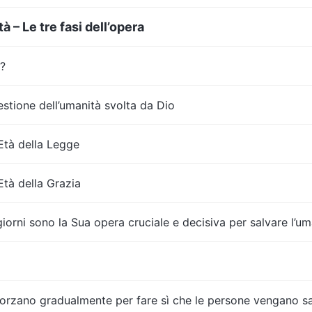
tà – Le tre fasi dell’opera
à?
estione dell’umanità svolta da Dio
’Età della Legge
’Età della Grazia
i giorni sono la Sua opera cruciale e decisiva per salvare l’u
afforzano gradualmente per fare sì che le persone vengano s