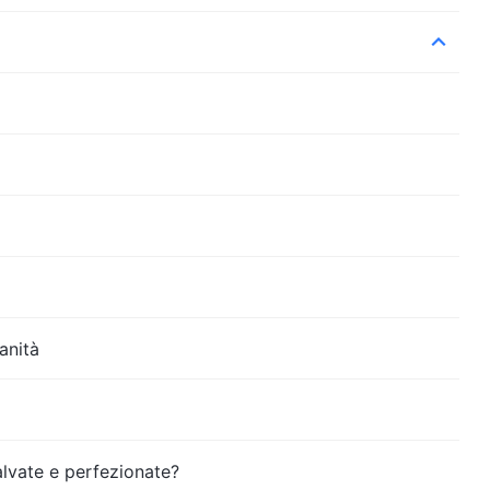
manità
alvate e perfezionate?