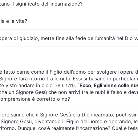
ano il significato dell’incarnazione?
a e la vita?
pera di giudizio, mette fine alla fede dell’umanità nel Dio 
fatto carne come il Figlio dell’uomo per svolgere l’opera di
l Signore farà ritorno tra le nubi. Essi si basano in particol
te visto andare in cielo”
. “
Ecco, Egli viene colle n
(Atti 1:11)
e che un Signore Gesù che non arrivi tra le nubi è falso e de
i comprensione è corretto o no?
re sanno che il Signore Gesù era Dio incarnato, pochissim
 il Signore Gesù, diventando il Figlio dell’uomo e operando
ritorno. Dunque, cos’è realmente l’incarnazione? Qual è l’es