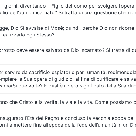
giorni, diventando il Figlio dell’uomo per svolgere l’opera d
Figlio dell’uomo incarnato? Si tratta di una questione che 
ge, Dio Si avvalse di Mosè; quindi, perché Dio non ricorre 
 realizzarla Egli Stesso?
rotto deve essere salvato da Dio incarnato? Si tratta di 
r servire da sacrificio espiatorio per l’umanità, redimendola 
piere la Sua opera di giudizio, al fine di purificare e sal
arnarSi due volte? E qual è il vero significato della Sua du
o che Cristo è la verità, la via e la vita. Come possiamo co
 inaugurato l’Età del Regno e concluso la vecchia epoca del
giorni a mettere fine all’epoca della fede dell’umanità in un 