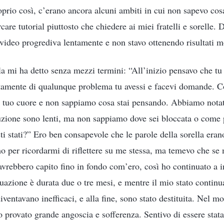
oprio così, c’erano ancora alcuni ambiti in cui non sapevo cos
rcare tutorial piuttosto che chiedere ai miei fratelli e sorelle.
video progrediva lentamente e non stavo ottenendo risultati m
la mi ha detto senza mezzi termini: “All’inizio pensavo che tu 
ertamente di qualunque problema tu avessi e facevi domande. 
l tuo cuore e non sappiamo cosa stai pensando. Abbiamo notat
uzione sono lenti, ma non sappiamo dove sei bloccata o come 
sti stati?” Ero ben consapevole che le parole della sorella era
o per ricordarmi di riflettere su me stessa, ma temevo che se m
 avrebbero capito fino in fondo com’ero, così ho continuato a 
uazione è durata due o tre mesi, e mentre il mio stato continu
iventavano inefficaci, e alla fine, sono stato destituita. Nel 
o provato grande angoscia e sofferenza. Sentivo di essere stat