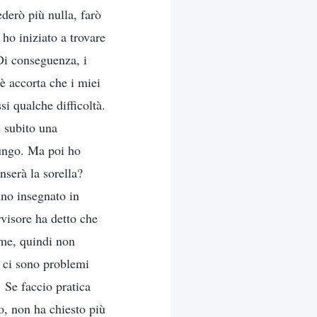
derò più nulla, farò
o iniziato a trovare
 Di conseguenza, i
 è accorta che i miei
si qualche difficoltà.
e subito una
lungo. Ma poi ho
nserà la sorella?
nno insegnato in
visore ha detto che
 me, quindi non
n ci sono problemi
 Se faccio pratica
o, non ha chiesto più