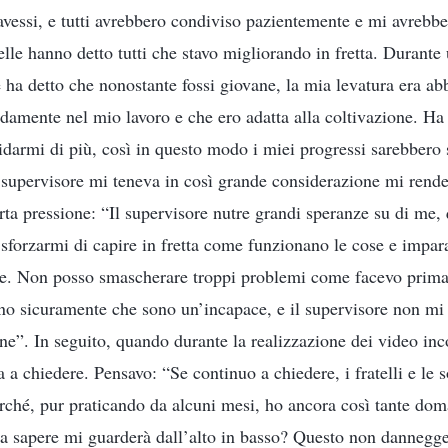
 avessi, e tutti avrebbero condiviso pazientemente e mi avrebb
sorelle hanno detto tutti che stavo migliorando in fretta. Durante
e ha detto che nonostante fossi giovane, la mia levatura era a
damente nel mio lavoro e che ero adatta alla coltivazione. Ha 
uidarmi di più, così in questo modo i miei progressi sarebbero 
l supervisore mi teneva in così grande considerazione mi rend
ta pressione: “Il supervisore nutre grandi speranze su di me, 
 sforzarmi di capire in fretta come funzionano le cose e impar
. Non posso smascherare troppi problemi come facevo prima, a
nno sicuramente che sono un’incapace, e il supervisore non mi
ione”. In seguito, quando durante la realizzazione dei video in
a a chiedere. Pensavo: “Se continuo a chiedere, i fratelli e le s
rché, pur praticando da alcuni mesi, ho ancora così tante dom
 a sapere mi guarderà dall’alto in basso? Questo non dannegg