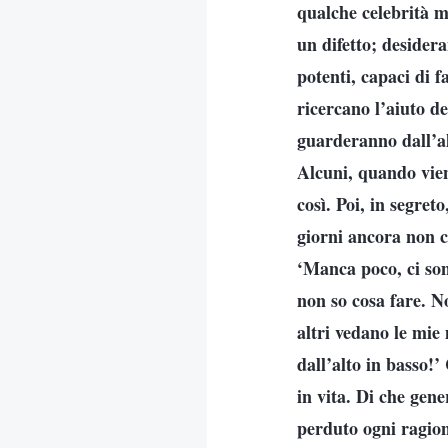
qualche celebrità mi
un difetto; desidera
potenti, capaci di 
ricercano l’aiuto deg
guarderanno dall’a
Alcuni, quando vien
così. Poi, in segre
giorni ancora non c
‘Manca poco, ci son
non so cosa fare. N
altri vedano le mi
dall’alto in basso!
in vita. Di che gene
perduto ogni ragion