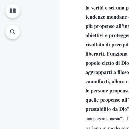
la verità e sei una 
tendenze mondane e 
più propenso all’in
obiettivi e protegg
risultato di precipi
liberarti. Funziona 
popolo eletto di Dio
aggrapparti a filoso
camuffarti, allora 
le persone propense
quelle propense all
prestabilito da Dio
. 
una persona onesta”)
parlano in modo sempl