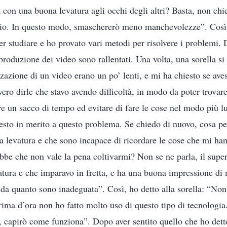
con una buona levatura agli occhi degli altri? Basta, non chie
mio. In questo modo, smaschererò meno manchevolezze”. Così h
per studiare e ho provato vari metodi per risolvere i problemi.
produzione dei video sono rallentati. Una volta, una sorella si
zzazione di un video erano un po’ lenti, e mi ha chiesto se aves
vero dirle che stavo avendo difficoltà, in modo da poter trovar
re un sacco di tempo ed evitare di fare le cose nel modo più 
esto in merito a questo problema. Se chiedo di nuovo, cosa pe
a levatura e che sono incapace di ricordare le cose che mi ha
be che non vale la pena coltivarmi? Non se ne parla, il super
tura e che imparavo in fretta, e ha una buona impressione di
eda quanto sono inadeguata”. Così, ho detto alla sorella: “No
rima d’ora non ho fatto molto uso di questo tipo di tecnologia.
, capirò come funziona”. Dopo aver sentito quello che ho dett