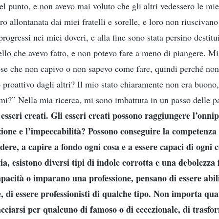
el punto, e non avevo mai voluto che gli altri vedessero le m
o allontanata dai miei fratelli e sorelle, e loro non riuscivano
rogressi nei miei doveri, e alla fine sono stata persino destitu
ello che avevo fatto, e non potevo fare a meno di piangere. M
se che non capivo o non sapevo come fare, quindi perché non
proattivo dagli altri? Il mio stato chiaramente non era buono
rmi?” Nella mia ricerca, mi sono imbattuta in un passo delle pa
 esseri creati. Gli esseri creati possono raggiungere l’onn
zione e l’impeccabilità? Possono conseguire la competenza 
ere, a capire a fondo ogni cosa e a essere capaci di ogni 
ia, esistono diversi tipi di indole corrotta e una debolezza
pacità o imparano una professione, pensano di essere abili
e, di essere professionisti di qualche tipo. Non importa qu
acciarsi per qualcuno di famoso o di eccezionale, di trasfo