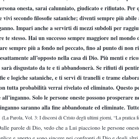
persona onesta, sarai calunniato, giudicato e rifiutato. Per 
vivi secondo filosofie sataniche; diventi sempre più abile
ganno. Impari anche a servirti di mezzi subdoli per raggiu
ere te stesso. Hai un successo sempre maggiore nel mondo d
tare sempre più a fondo nel peccato, fino al punto di non r
esattamente all’opposto nella casa di Dio. Più menti e ricor
 sarà disgustato da te e ti abbandonerà. Se rifiuti di pentir
fie e logiche sataniche, e ti servi di tranelli e trame elabo
con tutta probabilità verrai rivelato ed eliminato. Questo 
 all’inganno. Solo le persone oneste possono prosperare ne
’inganno saranno alla fine abbandonate ed eliminate. Tutto
”
(La Parola, Vol. 3: I discorsi di Cristo degli ultimi giorni, “La pratica
Dalle parole di Dio, vedo che a Lui piacciono le persone ones
ice e aperto e sono sincere nei confronti di Dio e degli altri