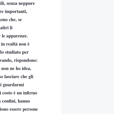
bili, senza neppure
ure importanti,
gono che, se
ltri li
 le apparenze.
 in realtà non è
lo studiato per
avando, rispondono:
 non ne ho idea,
o lasciare che gli
di guardarmi
i costo è un inferno
a confini, hanno
liono essere persone