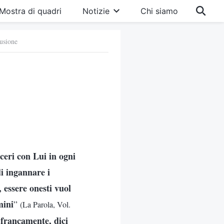
Mostra di quadri
Notizie
Chi siamo
fusione
nceri con Lui in ogni
di ingannare i
, essere onesti vuol
mini
”
(La Parola, Vol.
i francamente, dici