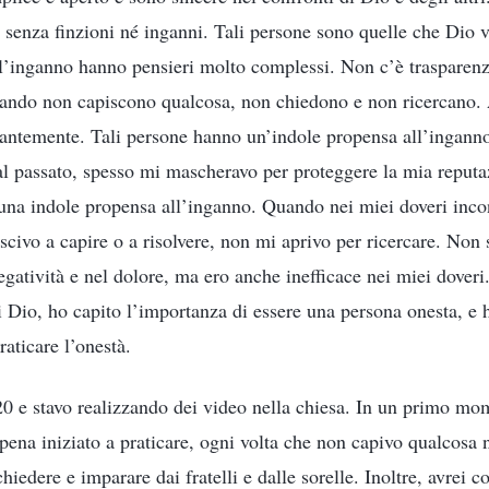
 senza finzioni né inganni. Tali persone sono quelle che Dio 
l’inganno hanno pensieri molto complessi. Non c’è trasparenza
uando non capiscono qualcosa, non chiedono e non ricercano.
antemente. Tali persone hanno un’indole propensa all’inganno
 al passato, spesso mi mascheravo per proteggere la mia reputa
 una indole propensa all’inganno. Quando nei miei doveri inc
uscivo a capire o a risolvere, non mi aprivo per ricercare. Non
negatività e nel dolore, ma ero anche inefficace nei miei doveri.
i Dio, ho capito l’importanza di essere una persona onesta, e h
aticare l’onestà.
20 e stavo realizzando dei video nella chiesa. In un primo mo
pena iniziato a praticare, ogni volta che non capivo qualcosa n
 chiedere e imparare dai fratelli e dalle sorelle. Inoltre, avrei