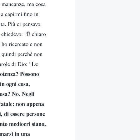
ie mancanze, ma cosa
 a capirmi fino in
ita. Più ci pensavo,
i chiedevo: “È chiaro
 ho ricercato e non
, quindi perché non
Le
role di Dio: “
ipotenza? Possono
in ogni cosa,
cosa? No. Negli
 fatale: non appena
, di essere persone
anto mediocri siano,
rmarsi in una