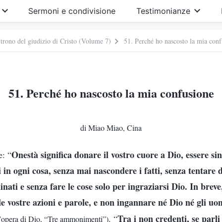
Sermoni e condivisione
Testimonianze
 trono del giudizio di Cristo (Volume 7)
51. Perché ho nascosto la mia con
51. Perché ho nascosto la mia confusione
di Miao Miao, Cina
Onestà significa donare il vostro cuore a Dio, essere si
e: “
 in ogni cosa, senza mai nascondere i fatti, senza tentare 
inati e senza fare le cose solo per ingraziarsi Dio. In breve
le vostre azioni e parole, e non ingannare né Dio né gli uo
Tra i non credenti, se parl
. “
l’opera di Dio, “Tre ammonimenti”)