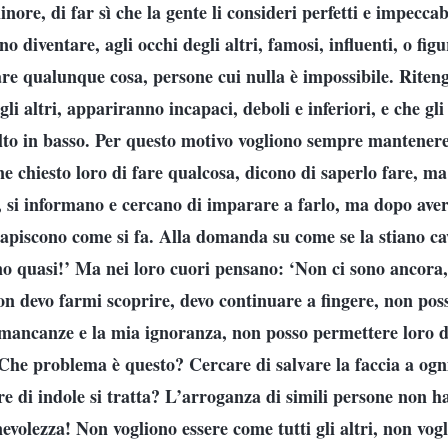
nore, di far sì che la gente li consideri perfetti e impecca
no diventare, agli occhi degli altri, famosi, influenti, o fig
fare qualunque cosa, persone cui nulla è impossibile. Riten
li altri, appariranno incapaci, deboli e inferiori, e che gli a
lto in basso. Per questo motivo vogliono sempre mantenere
e chiesto loro di fare qualcosa, dicono di saperlo fare, ma
to, si informano e cercano di imparare a farlo, ma dopo aver
apiscono come si fa. Alla domanda su come se la stiano c
o quasi!’ Ma nei loro cuori pensano: ‘Non ci sono ancora,
on devo farmi scoprire, devo continuare a fingere, non poss
e mancanze e la mia ignoranza, non posso permettere loro 
’ Che problema è questo? Cercare di salvare la faccia a ogn
re di indole si tratta? L’arroganza di simili persone non h
evolezza! Non vogliono essere come tutti gli altri, non vog