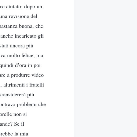
ero aiutato; dopo un
 una revisione del
bbastanza buona, che
anche incaricato gli
stati ancora più
eva molto felice, ma
quindi d’ora in poi
are a produrre video
ltrimenti i fratelli
 considererà più
contravo problemi che
orelle non si
ande? Se il
erebbe la mia