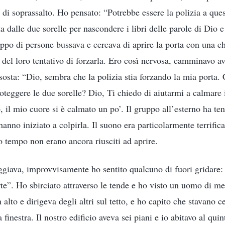
 di soprassalto. Ho pensato: “Potrebbe essere la polizia a que
ta dalle due sorelle per nascondere i libri delle parole di Dio e 
uppo di persone bussava e cercava di aprire la porta con una c
e del loro tentativo di forzarla. Ero così nervosa, camminavo av
osta: “Dio, sembra che la polizia stia forzando la mia porta.
teggere le due sorelle? Dio, Ti chiedo di aiutarmi a calmare
il mio cuore si è calmato un po’. Il gruppo all’esterno ha ten
 hanno iniziato a colpirla. Il suono era particolarmente terrific
 tempo non erano ancora riusciti ad aprire.
giava, improvvisamente ho sentito qualcuno di fuori gridare:
te”. Ho sbirciato attraverso le tende e ho visto un uomo di me
 alto e dirigeva degli altri sul tetto, e ho capito che stavano c
a finestra. Il nostro edificio aveva sei piani e io abitavo al qu