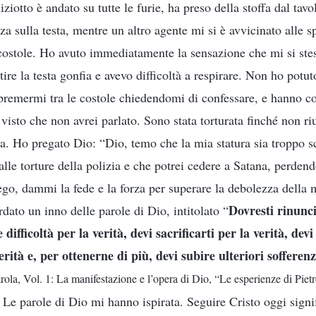
ziotto è andato su tutte le furie, ha preso della stoffa dal tavol
za sulla testa, mentre un altro agente mi si è avvicinato alle 
 costole. Ho avuto immediatamente la sensazione che mi si ste
ire la testa gonfia e avevo difficoltà a respirare. Non ho potuto
remermi tra le costole chiedendomi di confessare, e hanno co
sto che non avrei parlato. Sono stata torturata finché non r
ita. Ho pregato Dio: “Dio, temo che la mia statura sia troppo s
 alle torture della polizia e che potrei cedere a Satana, perden
ego, dammi la fede e la forza per superare la debolezza della
Dovresti rinunci
rdato un inno delle parole di Dio, intitolato “
 difficoltà per la verità, devi sacrificarti per la verità, dev
erità e, per ottenerne di più, devi subire ulteriori sofferen
rola, Vol. 1: La manifestazione e l’opera di Dio, “Le esperienze di Piet
. Le parole di Dio mi hanno ispirata. Seguire Cristo oggi signi