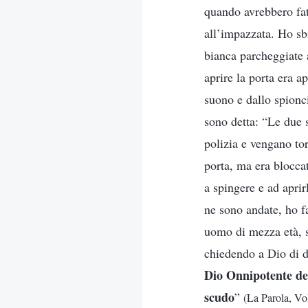
quando avrebbero fatt
all’impazzata. Ho sbi
bianca parcheggiate a
aprire la porta era a
suono e dallo spionc
sono detta: “Le due 
polizia e vengano tor
porta, ma era bloccat
a spingere e ad aprir
ne sono andate, ho f
uomo di mezza età, s
chiedendo a Dio di d
Dio Onnipotente degl
scudo
”
(La Parola, Vol