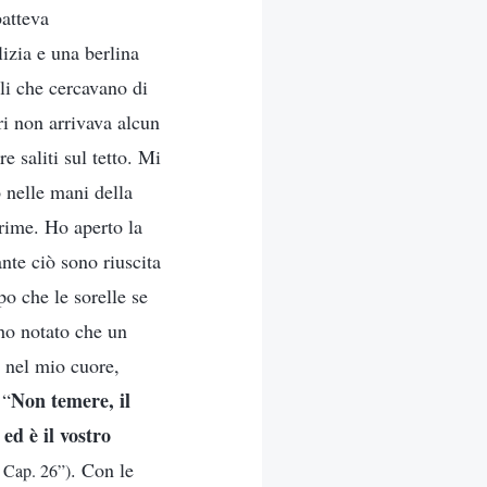
batteva
lizia e una berlina
lli che cercavano di
ri non arrivava alcun
 saliti sul tetto. Mi
 nelle mani della
prime. Ho aperto la
nte ciò sono riuscita
po che le sorelle se
 ho notato che un
 nel mio cuore,
Non temere, il
 “
ed è il vostro
. Con le
, Cap. 26”)