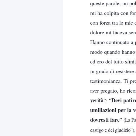
queste parole, un poli
mi ha colpita con for
con forza tra le mie
dolore mi faceva sent
Hanno continuato a p
modo quando hanno vi
ed ero del tutto sfin
in grado di resistere
testimonianza. Ti pr
aver pregato, ho rico
verità
Devi patire
”: “
umiliazioni per la v
dovresti fare
”
(La Pa
castigo e del giudizio”)