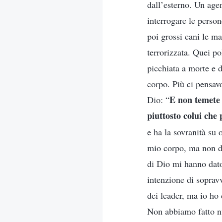
dall’esterno. Un age
interrogare le perso
poi grossi cani le m
terrorizzata. Quei po
picchiata a morte e 
corpo. Più ci pensavo
E non temete 
Dio: “
piuttosto colui che 
e ha la sovranità su 
mio corpo, ma non di
di Dio mi hanno dato
intenzione di sopravv
dei leader, ma io ho
Non abbiamo fatto nu