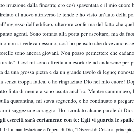
o irruzione dalla finestra; ero così spaventata e il mio cuore 
rciato di nuovo attraverso le tende e ho visto un’auto della po
ll’ingresso dell’edificio, ulteriore conferma del fatto che que
ppunto agenti. Sono tornata alla porta per ascoltare, ma da fuo
ino non si vedeva nessuno, così ho pensato che dovevano essere
sorelle sono ancora giovani. Non posso permettere che cadano
turate”. Così mi sono affrettata a esortarle ad andarsene per 
a da una grossa pietra e da un grande tavolo di legno; nonosta
la senza troppa fatica, e ho ringraziato Dio nel mio cuore! Do
atto finta di niente e sono uscita anch’io. Mentre camminavo,
ulla quarantina, mi stava seguendo, e ho continuato a pregare
armi saggezza e coraggio. Ho ricordato alcune parole di Dio:
i eserciti sarà certamente con te; Egli vi guarda le spalle 
. 1: La manifestazione e l’opera di Dio, “Discorsi di Cristo al principio