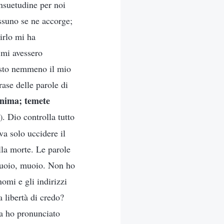
nsuetudine per noi
ssuno se ne accorge;
irlo mi ha
 mi avessero
masto nemmeno il mio
rase delle parole di
anima; temete
. Dio controlla tutto
)
va solo uccidere il
la morte. Le parole
 muoio, muoio. Non ho
nomi e gli indirizzi
 libertà di credo?
na ho pronunciato