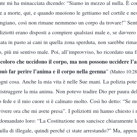
nte mi ha minacciata dicendo: “Siamo in mezzo al nulla. È co
ne a morte, qui, e quando muoiono le gettiamo nel cortile e ne
angiano, così non rimane nemmeno un corpo da trovare!” Sent
liziotti erano disposti a compiere qualsiasi male e, se davvero
data in pasto ai cani in quella zona sperduta, non sarebbe ri
, più mi sentivo male. Poi, all’improvviso, ho ricordato una f
coloro che uccidono il corpo, ma non possono uccidere l’
può far perire l’anima e il corpo nella geenna
”
(Matteo 10:28
ogni cosa. Anche la mia vita è nelle Sue mani. La polizia pote
struggere la mia anima. Non potevo tradire Dio per paura del
 fede e il mio cuore si è calmato molto. Così ho detto: “Se
ivere ora che mi avete presa”. I poliziotti mi hanno chiesto i 
 domandato loro: “La Costituzione non sancisce chiaramente la
lla di illegale, quindi perché ci state arrestando?” Ma, appe