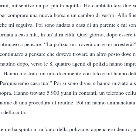
armi, mi sentivo un po’ più tranquilla. Ho cambiato taxi due v
er comprare una nuova borsa e un cambio di vestiti. Alla fine
che mi seguiva. Poi sono andata a casa di un parente e mi son
tornata a casa mia, in un’altra città. Quel giorno, dopo essere 
ontinuavo a pensare: “La polizia mi troverà qui e mi arresterà
 continuavo a pensare che dovevo trovare un altro posto dove 
 mattino dopo, verso le 8, quattro agenti di polizia hanno imp
ia. Hanno mostrato un mio documento con foto e mi hanno dett
erquisiremo casa tua!” Poi si sono divisi e hanno iniziato a s
opra. Hanno trovato 5.900 yuan in contanti, un telefono cellu
 nome di una procedura di routine. Poi mi hanno ammanettata e
 della città.
e mi ha spinta in un’auto della polizia e, appena ero dentro, m