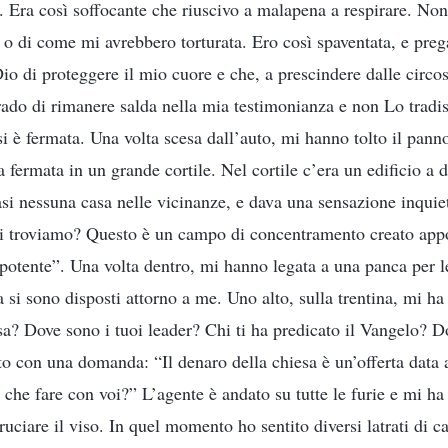
 Era così soffocante che riuscivo a malapena a respirare. Non
 o di come mi avrebbero torturata. Ero così spaventata, e preg
io di proteggere il mio cuore e che, a prescindere dalle circo
 grado di rimanere salda nella mia testimonianza e non Lo tradi
i è fermata. Una volta scesa dall’auto, mi hanno tolto il panno
ra fermata in un grande cortile. Nel cortile c’era un edificio a 
asi nessuna casa nelle vicinanze, e dava una sensazione inqui
ci troviamo? Questo è un campo di concentramento creato app
potente”. Una volta dentro, mi hanno legata a una panca per le
a si sono disposti attorno a me. Uno alto, sulla trentina, mi h
esa? Dove sono i tuoi leader? Chi ti ha predicato il Vangelo? D
to con una domanda: “Il denaro della chiesa è un’offerta data
 che fare con voi?” L’agente è andato su tutte le furie e mi ha 
uciare il viso. In quel momento ho sentito diversi latrati di c