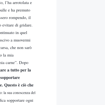
o, l’ha arrotolata e
spalle e ha premuto
ssero rompendo, il
 evitare di gridare.
ntinuato in quel
iuscivo a muovermi
carsa, che non sarò
do la mia
 mia carne”. Dopo
are a tutto per la
i sopportare
ze. Questo è ciò che
ro: la sua conoscenza del
fica sopportare ogni