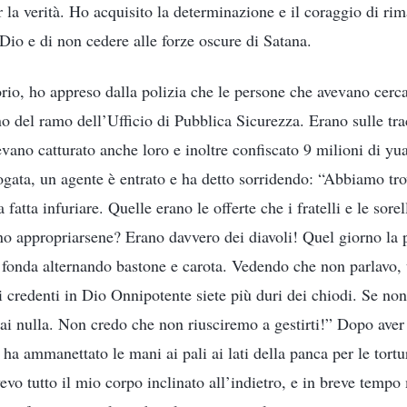
r la verità. Ho acquisito la determinazione e il coraggio di ri
Dio e di non cedere alle forze oscure di Satana.
rio, ho appreso dalla polizia che le persone che avevano cerca
o del ramo dell’Ufficio di Pubblica Sicurezza. Erano sulle tra
vano catturato anche loro e inoltre confiscato 9 milioni di yua
ogata, un agente è entrato e ha detto sorridendo: “Abbiamo tro
 fatta infuriare. Quelle erano le offerte che i fratelli e le sor
 appropriarsene? Erano davvero dei diavoli! Quel giorno la 
te fonda alternando bastone e carota. Vedendo che non parlavo, 
oi credenti in Dio Onnipotente siete più duri dei chiodi. Se no
rai nulla. Non credo che non riusciremo a gestirti!” Dopo aver
 ha ammanettato le mani ai pali ai lati della panca per le tort
evo tutto il mio corpo inclinato all’indietro, e in breve tempo