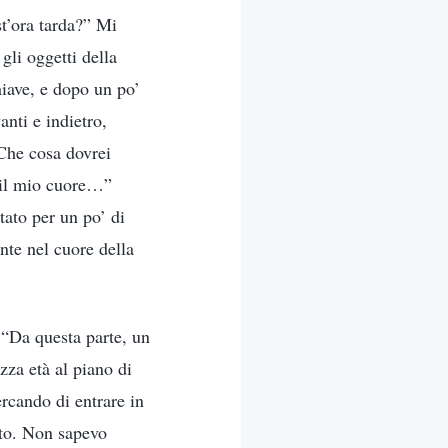
st’ora tarda?” Mi
gli oggetti della
hiave, e dopo un po’
anti e indietro,
 Che cosa dovrei
 il mio cuore…”
tato per un po’ di
ante nel cuore della
 “Da questa parte, un
zza età al piano di
ercando di entrare in
into. Non sapevo