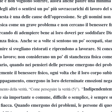
ne e non vogliono soffrire, allora anche patire una minima s
egli altri o sentirsi un po’ più sovraccarichi di lavoro del s
uesta è una delle cause dell’oppressione. Se gli uomini no
fisica come un grave problema e non cercano il benessere f
cercando di adempiere bene ai loro doveri per soddisfare Di
nza fisica. Anche se a volte si sentono un po’ occupati, sta
ire si svegliano ristorati e riprendono a lavorare. Si conc
oro lavoro; non considerano un po’ di stanchezza fisica co
rio, quando nei pensieri delle persone emergono dei prob
mente il benessere fisico, ogni volta che il loro corpo su
 appagamento, emergono in loro determinate emozioni nega
Indipendentem
. “
ento della verità, “Come perseguire la verità (5)”)
he sia importante o comune, difficile o semplice, è sempre s
a fiacca. Quando emergono dei problemi, le persone di ques