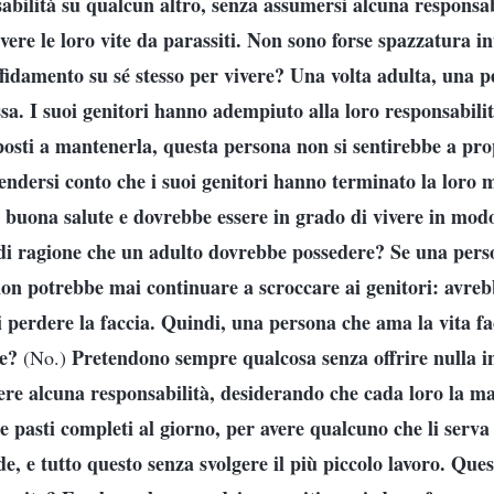
sabilità su qualcun altro, senza assumersi alcuna responsab
vere le loro vite da parassiti. Non sono forse spazzatura in
ffidamento su sé stesso per vivere? Una volta adulta, una 
ssa. I suoi genitori hanno adempiuto alla loro responsabilit
sposti a mantenerla, questa persona non si sentirebbe a pr
rendersi conto che i suoi genitori hanno terminato la loro m
n buona salute e dovrebbe essere in grado di vivere in mo
di ragione che un adulto dovrebbe possedere? Se una pers
non potrebbe mai continuare a scroccare ai genitori: avreb
di perdere la faccia. Quindi, una persona che ama la vita fac
ne?
Pretendono sempre qualcosa senza offrire nulla 
(No.)
ere alcuna responsabilità, desiderando che cada loro la ma
re pasti completi al giorno, per avere qualcuno che li serv
, e tutto questo senza svolgere il più piccolo lavoro. Ques