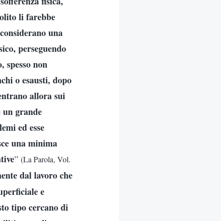
offerenza fisica,
olito li farebbe
n considerano una
isico, perseguendo
o, spesso non
nchi o esausti, dopo
entrano allora sui
me un grande
lemi ed esse
bisce una minima
tive
”
(La Parola, Vol.
ente dal lavoro che
uperficiale e
to tipo cercano di