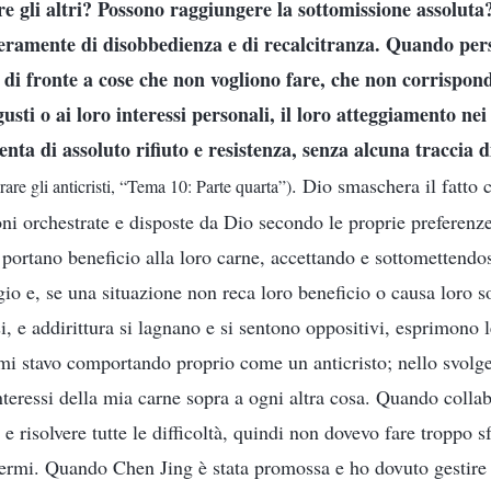
ere gli altri? Possono raggiungere la sottomissione assoluta?
eramente di disobbedienza e di recalcitranza. Quando per
o di fronte a cose che non vogliono fare, che non corrispon
gusti o ai loro interessi personali, il loro atteggiamento nei
enta di assoluto rifiuto e resistenza, senza alcuna traccia 
. Dio smaschera il fatto c
are gli anticristi, “Tema 10: Parte quarta”)
oni orchestrate e disposte da Dio secondo le proprie preferenze
portano beneficio alla loro carne, accettando e sottomettendos
gio e, se una situazione non reca loro beneficio o causa loro s
, e addirittura si lagnano e si sentono oppositivi, esprimono 
 mi stavo comportando proprio come un anticristo; nello svolge
interessi della mia carne sopra a ogni altra cosa. Quando coll
e e risolvere tutte le difficoltà, quindi non dovevo fare troppo s
termi. Quando Chen Jing è stata promossa e ho dovuto gestire d