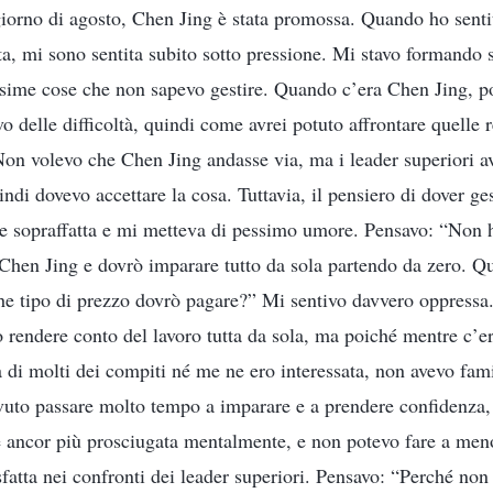
iorno di agosto, Chen Jing è stata promossa. Quando ho sent
ita, mi sono sentita subito sotto pressione. Mi stavo formando 
ssime cose che non sapevo gestire. Quando c’era Chen Jing, po
 delle difficoltà, quindi come avrei potuto affrontare quelle r
Non volevo che Chen Jing andasse via, ma i leader superiori a
indi dovevo accettare la cosa. Tuttavia, il pensiero di dover gest
re sopraffatta e mi metteva di pessimo umore. Pensavo: “Non ho
 Chen Jing e dovrò imparare tutto da sola partendo da zero. Q
he tipo di prezzo dovrò pagare?” Mi sentivo davvero oppress
o rendere conto del lavoro tutta da sola, ma poiché mentre c’
di molti dei compiti né me ne ero interessata, non avevo famil
uto passare molto tempo a imparare e a prendere confidenza,
e ancor più prosciugata mentalmente, e non potevo fare a men
fatta nei confronti dei leader superiori. Pensavo: “Perché non