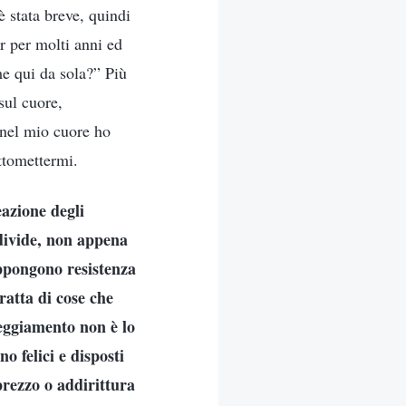
 stata breve, quindi
r per molti anni ed
 me qui da sola?” Più
sul cuore,
 nel mio cuore ho
ttomettermi.
azione degli
ndivide, non appena
oppongono resistenza
ratta di cose che
teggiamento non è lo
o felici e disposti
prezzo o addirittura