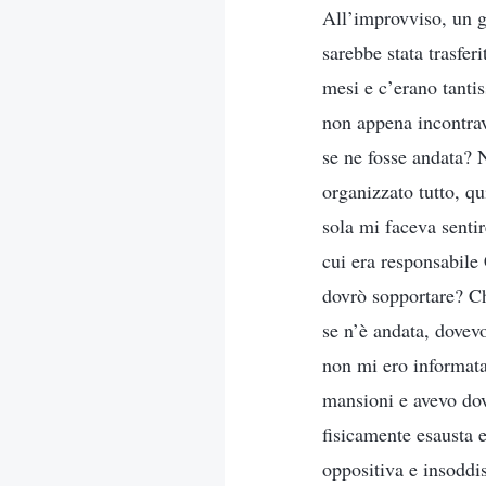
All’improvviso, un g
sarebbe stata trasfer
mesi e c’erano tanti
non appena incontravo
se ne fosse andata? 
organizzato tutto, qu
sola mi faceva senti
cui era responsabile
dovrò sopportare? C
se n’è andata, dovev
non mi ero informata 
mansioni e avevo dov
fisicamente esausta 
oppositiva e insoddis