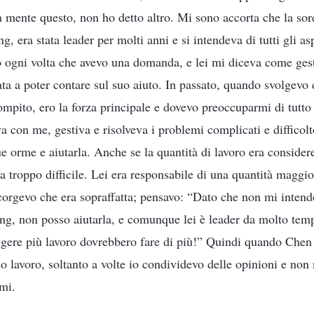
a mente questo, non ho detto altro. Mi sono accorta che la sor
g, era stata leader per molti anni e si intendeva di tutti gli asp
vo ogni volta che avevo una domanda, e lei mi diceva come gest
ta a poter contare sul suo aiuto. In passato, quando svolgevo 
ompito, ero la forza principale e dovevo preoccuparmi di tutto
a con me, gestiva e risolveva i problemi complicati e difficolt
ue orme e aiutarla. Anche se la quantità di lavoro era conside
troppo difficile. Lei era responsabile di una quantità maggior
corgevo che era sopraffatta; pensavo: “Dato che non mi intendo
ng, non posso aiutarla, e comunque lei è leader da molto tem
lgere più lavoro dovrebbero fare di più!” Quindi quando Chen 
suo lavoro, soltanto a volte io condividevo delle opinioni e no
mi.