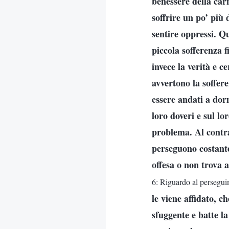
benessere della car
soffrire un po’ più d
sentire oppressi. Q
piccola sofferenza 
invece la verità e 
avvertono la soffere
essere andati a dorm
loro doveri e sul l
problema. Al contra
perseguono costante
offesa o non trova
6: Riguardo al perseguim
le viene affidato, c
sfuggente e batte l