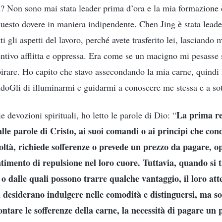
a? Non sono mai stata leader prima d’ora e la mia formazione è
uesto dovere in maniera indipendente. Chen Jing è stata leade
ti gli aspetti del lavoro, perché avete trasferito lei, lasciando
entivo afflitta e oppressa. Era come se un macigno mi pesasse 
rare. Ho capito che stavo assecondando la mia carne, quindi
doGli di illuminarmi e guidarmi a conoscere me stessa e a so
La prima re
 devozioni spirituali, ho letto le parole di Dio: “
 alle parole di Cristo, ai suoi comandi o ai principi che co
icoltà, richiede sofferenze o prevede un prezzo da pagare, 
ntimento di repulsione nel loro cuore. Tuttavia, quando si t
e o dalle quali possono trarre qualche vantaggio, il loro at
ti desiderano indulgere nelle comodità e distinguersi, ma son
ontare le sofferenze della carne, la necessità di pagare un 