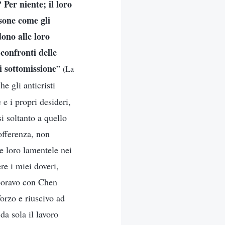
 Per niente; il loro
sone come gli
dono alle loro
 confronti delle
di sottomissione
”
(La
he gli anticristi
 e i propri desideri,
i soltanto a quello
offerenza, non
le loro lamentele nei
re i miei doveri,
aboravo con Chen
forzo e riuscivo ad
a sola il lavoro