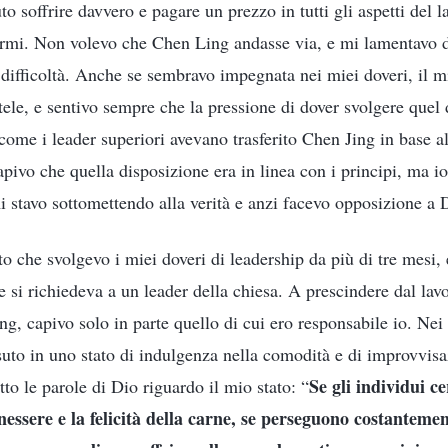
to soffrire davvero e pagare un prezzo in tutti gli aspetti del 
ermi. Non volevo che Chen Ling andasse via, e mi lamentavo de
difficoltà. Anche se sembravo impegnata nei miei doveri, il m
ele, e sentivo sempre che la pressione di dover svolgere quel 
 come i leader superiori avevano trasferito Chen Jing in base al
apivo che quella disposizione era in linea con i principi, ma i
i stavo sottomettendo alla verità e anzi facevo opposizione a 
to che svolgevo i miei doveri di leadership da più di tre mesi
he si richiedeva a un leader della chiesa. A prescindere dal lavo
ng, capivo solo in parte quello di cui ero responsabile io. Nei
suto in uno stato di indulgenza nella comodità e di improvvis
Se gli individui c
o le parole di Dio riguardo il mio stato: “
essere e la felicità della carne, se perseguono costantemente