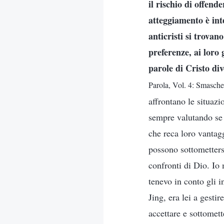
il rischio di offend
atteggiamento è int
anticristi si trovan
preferenze, ai loro 
parole di Cristo div
Parola, Vol. 4: Smascher
affrontano le situazi
sempre valutando se 
che reca loro vantag
possono sottomettersi
confronti di Dio. Io
tenevo in conto gli 
Jing, era lei a gestir
accettare e sottomet