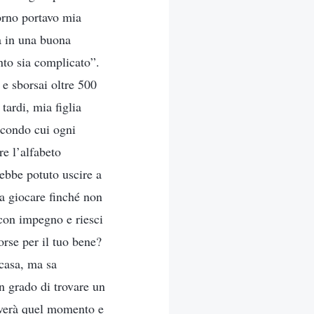
orno portavo mia
ia in una buona
nto sia complicato”.
 e sborsai oltre 500
tardi, mia figlia
econdo cui ogni
re l’alfabeto
rebbe potuto uscire a
a giocare finché non
 con impegno e riesci
orse per il tuo bene?
 casa, ma sa
 grado di trovare un
riverà quel momento e