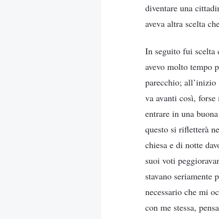
diventare una cittad
aveva altra scelta ch
In seguito fui scelta
avevo molto tempo per
parecchio; all’inizio
va avanti così, fors
entrare in una buona 
questo si rifletterà 
chiesa e di notte dav
suoi voti peggiorava
stavano seriamente 
necessario che mi occ
con me stessa, pensan