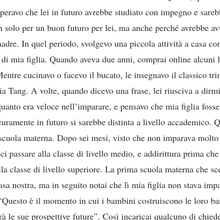
speravo che lei in futuro avrebbe studiato con impegno e sareb
n solo per un buon futuro per lei, ma anche perché avrebbe a
dre. In quel periodo, svolgevo una piccola attività a casa co
di mia figlia. Quando aveva due anni, comprai online alcuni li
entre cucinavo o facevo il bucato, le insegnavo il classico tri
a Tang. A volte, quando dicevo una frase, lei riusciva a dirm
uanto era veloce nell’imparare, e pensavo che mia figlia fosse
sicuramente in futuro si sarebbe distinta a livello accademico.
 scuola materna. Dopo sei mesi, visto che non imparava molto 
 feci passare alla classe di livello medio, e addirittura prima c
nella classe di livello superiore. La prima scuola materna che sce
asa nostra, ma in seguito notai che lì mia figlia non stava im
“Questo è il momento in cui i bambini costruiscono le loro ba
rà le sue prospettive future”. Così incaricai qualcuno di chied