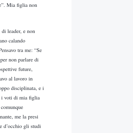
e”. Mia figlia non
 di leader, e non
vano calando
. Pensavo tra me: “Se
per non parlare di
spettive future,
avo al lavoro in
oppo disciplinata, e i
 voti di mia figlia
ra comunque
gnante, me la presi
e d’occhio gli studi