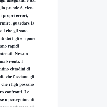
agli insegnanti e dai
glio prende 6, viene
i propri errori,
ormire, guardare la
oli che gli sono
i dei figli e ripone
iano rapidi
antenati. Nessun
malviventi. I
ntino cittadini di
di, che facciano gli
 che i figli possano
oro confronti. Le
cose o perseguimenti