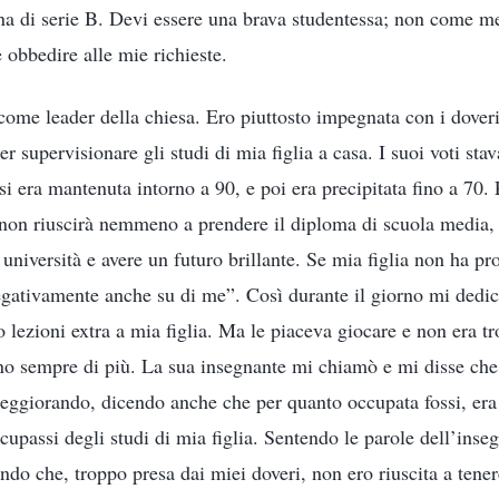
ina di serie B. Devi essere una brava studentessa; non come m
e obbedire alle mie richieste.
 come leader della chiesa. Ero piuttosto impegnata con i doveri
 supervisionare gli studi di mia figlia a casa. I suoi voti sta
 si era mantenuta intorno a 90, e poi era precipitata fino a 70
e non riuscirà nemmeno a prendere il diploma di scuola media, 
università e avere un futuro brillante. Se mia figlia non ha pro
negativamente anche su di me”. Così durante il giorno mi dedic
o lezioni extra a mia figlia. Ma le piaceva giocare e non era tr
no sempre di più. La sua insegnante mi chiamò e mi disse che i
peggiorando, dicendo anche che per quanto occupata fossi, e
upassi degli studi di mia figlia. Sentendo le parole dell’inse
do che, troppo presa dai miei doveri, non ero riuscita a tener