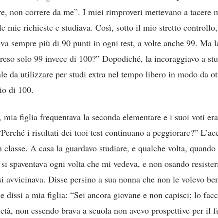
e, non correre da me”. I miei rimproveri mettevano a tacere mia
le mie richieste e studiava. Così, sotto il mio stretto controllo, 
va sempre più di 90 punti in ogni test, a volte anche 99. Ma l
preso solo 99 invece di 100?” Dopodiché, la incoraggiavo a st
e da utilizzare per studi extra nel tempo libero in modo da ot
io di 100.
mia figlia frequentava la seconda elementare e i suoi voti era
“Perché i risultati dei tuoi test continuano a peggiorare?” L’a
n classe. A casa la guardavo studiare, e qualche volta, quando
 si spaventava ogni volta che mi vedeva, e non osando resister
 si avvicinava. Disse persino a sua nonna che non le volevo be
e dissi a mia figlia: “Sei ancora giovane e non capisci; lo facc
età, non essendo brava a scuola non avevo prospettive per il f