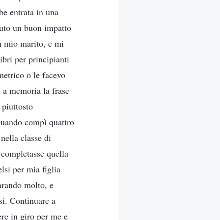
be entrata in una
vuto un buon impatto
n mio marito, e mi
bri per principianti
metrico o le facevo
i a memoria la frase
 piuttosto
 Quando compì quattro
nella classe di
he completasse quella
lsi per mia figlia
parando molto, e
si. Continuare a
ere in giro per me e