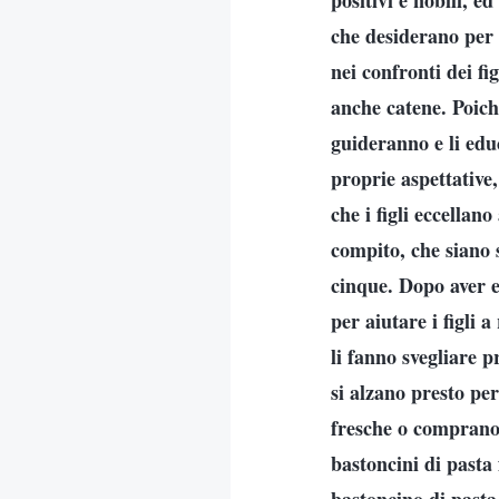
positivi e nobili, e
che desiderano per 
nei confronti dei fi
anche catene. Poiché
guideranno e li educ
proprie aspettative
che i figli eccellan
compito, che siano 
cinque. Dopo aver es
per aiutare i figli 
li fanno svegliare p
si alzano presto pe
fresche o comprano 
bastoncini di pasta