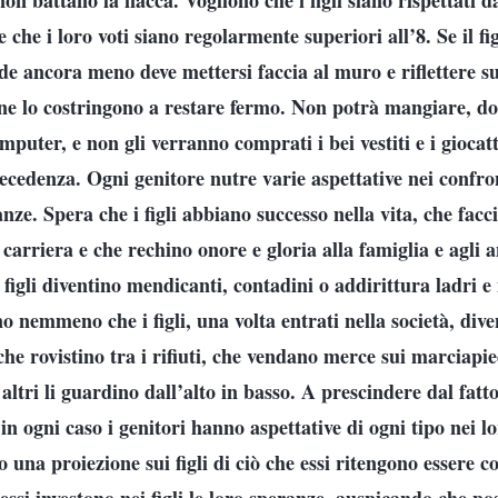
on battano la fiacca. Vogliono che i figli siano rispettati d
 che i loro voti siano regolarmente superiori all’8. Se il fi
de ancora meno deve mettersi faccia al muro e riflettere su
ne lo costringono a restare fermo. Non potrà mangiare, d
puter, e non gli verranno comprati i bei vestiti e i giocatt
ecedenza. Ogni genitore nutre varie aspettative nei confront
nze. Spera che i figli abbiano successo nella vita, che facc
 carriera e che rechino onore e gloria alla famiglia e agli 
 figli diventino mendicanti, contadini o addirittura ladri e 
o nemmeno che i figli, una volta entrati nella società, dive
he rovistino tra i rifiuti, che vendano merce sui marciapie
altri li guardino dall’alto in basso. A prescindere dal fatto
in ogni caso i genitori hanno aspettative di ogni tipo nei l
o una proiezione sui figli di ciò che essi ritengono essere 