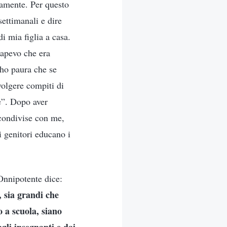
icamente. Per questo
settimanali e dire
i mia figlia a casa.
Sapevo che era
 ho paura che se
volgere compiti di
e”. Dopo aver
i condivise con me,
i genitori educano i
 Onnipotente dice:
e, sia grandi che
o a scuola, siano