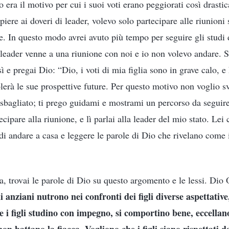
to era il motivo per cui i suoi voti erano peggiorati così drast
ere ai doveri di leader, volevo solo partecipare alle riunioni 
. In questo modo avrei avuto più tempo per seguire gli studi d
eader venne a una riunione con noi e io non volevo andare. 
ì e pregai Dio: “Dio, i voti di mia figlia sono in grave calo, e
lerà le sue prospettive future. Per questo motivo non voglio s
 sbagliato; ti prego guidami e mostrami un percorso da seguir
ecipare alla riunione, e lì parlai alla leader del mio stato. Le
i andare a casa e leggere le parole di Dio che rivelano come 
a, trovai le parole di Dio su questo argomento e le lessi. Dio
gli anziani nutrono nei confronti dei figli diverse aspettativ
e i figli studino con impegno, si comportino bene, eccellan