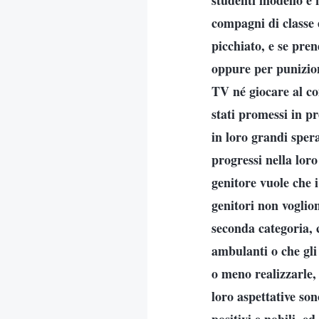
studenti modello e n
compagni di classe e
picchiato, e se pren
oppure per punizio
TV né giocare al com
stati promessi in pr
in loro grandi spera
progressi nella loro
genitore vuole che i
genitori non voglion
seconda categoria, c
ambulanti o che gli 
o meno realizzarle, 
loro aspettative son