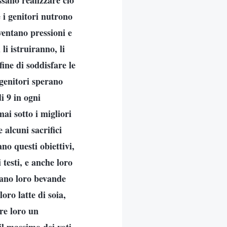
ssano realizzare ciò
 i genitori nutrono
entano pressioni e
li istruiranno, li
ine di soddisfare le
 genitori sperano
i 9 in ogni
ai sotto i migliori
 alcuni sacrifici
no questi obiettivi,
 testi, e anche loro
rano loro bevande
oro latte di soia,
re loro un