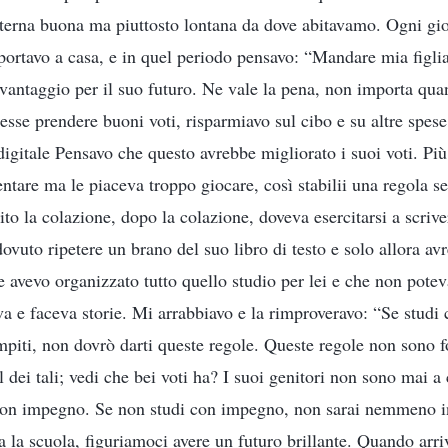
terna buona ma piuttosto lontana da dove abitavamo. Ogni gi
riportavo a casa, e in quel periodo pensavo: “Mandare mia figl
vantaggio per il suo futuro. Ne vale la pena, non importa qua
esse prendere buoni voti, risparmiavo sul cibo e su altre spese
gitale Pensavo che questo avrebbe migliorato i suoi voti. Più 
entare ma le piaceva troppo giocare, così stabilii una regola s
ito la colazione, dopo la colazione, doveva esercitarsi a scrive
vuto ripetere un brano del suo libro di testo e solo allora av
 avevo organizzato tutto quello studio per lei e che non potev
va e faceva storie. Mi arrabbiavo e la rimproveravo: “Se studi
ompiti, non dovrò darti queste regole. Queste regole non sono f
al dei tali; vedi che bei voti ha? I suoi genitori non sono mai a
on impegno. Se non studi con impegno, non sarai nemmeno in
ta la scuola, figuriamoci avere un futuro brillante. Quando ar