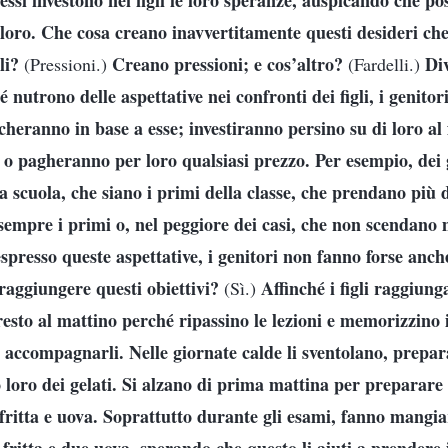
d essi investono nei figli le loro speranze, auspicando che po
loro. Che cosa creano inavvertitamente questi desideri che
gli?
Creano pressioni; e cos’altro?
Div
(Pressioni.)
(Fardelli.)
 nutrono delle aspettative nei confronti dei figli, i genitori 
heranno in base a esse; investiranno persino su di loro al f
, o pagheranno per loro qualsiasi prezzo. Per esempio, dei
o a scuola, che siano i primi della classe, che prendano più d
sempre i primi o, nel peggiore dei casi, che non scendano m
presso queste aspettative, i genitori non fanno forse anche
a raggiungere questi obiettivi?
Affinché i figli raggiunga
(Sì.)
resto al mattino perché ripassino le lezioni e memorizzino i
r accompagnarli. Nelle giornate calde li sventolano, prepa
loro dei gelati. Si alzano di prima mattina per preparare l
 fritta e uova. Soprattutto durante gli esami, fanno mangia