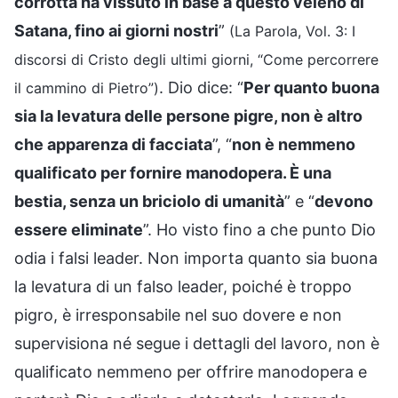
corrotta ha vissuto in base a questo veleno di
Satana, fino ai giorni nostri
”
(La Parola, Vol. 3: I
discorsi di Cristo degli ultimi giorni, “Come percorrere
. Dio dice: “
Per quanto buona
il cammino di Pietro”)
sia la levatura delle persone pigre, non è altro
che apparenza di facciata
”, “
non è nemmeno
qualificato per fornire manodopera. È una
bestia, senza un briciolo di umanità
” e “
devono
essere eliminate
”. Ho visto fino a che punto Dio
odia i falsi leader. Non importa quanto sia buona
la levatura di un falso leader, poiché è troppo
pigro, è irresponsabile nel suo dovere e non
supervisiona né segue i dettagli del lavoro, non è
qualificato nemmeno per offrire manodopera e