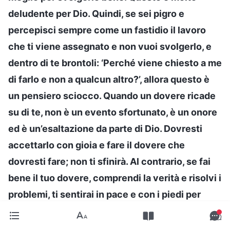
deludente per Dio. Quindi, se sei pigro e
percepisci sempre come un fastidio il lavoro
che ti viene assegnato e non vuoi svolgerlo, e
dentro di te brontoli: ‘Perché viene chiesto a me
di farlo e non a qualcun altro?’, allora questo è
un pensiero sciocco. Quando un dovere ricade
su di te, non è un evento sfortunato, è un onore
ed è un’esaltazione da parte di Dio. Dovresti
accettarlo con gioia e fare il dovere che
dovresti fare; non ti sfinirà. Al contrario, se fai
bene il tuo dovere, comprendi la verità e risolvi i
problemi, ti sentirai in pace e con i piedi per
terra nel tuo cuore, e non avrai deluso Dio.
Davanti a Dio, avrai fede e sarai in grado di