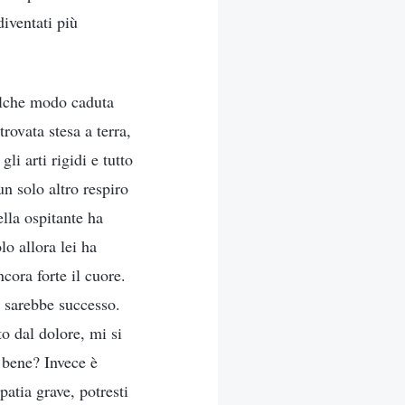
diventati più
ualche modo caduta
rovata stesa a terra,
li arti rigidi e tutto
n solo altro respiro
lla ospitante ha
lo allora lei ha
cora forte il cuore.
a sarebbe successo.
o dal dolore, mi si
 bene? Invece è
atia grave, potresti