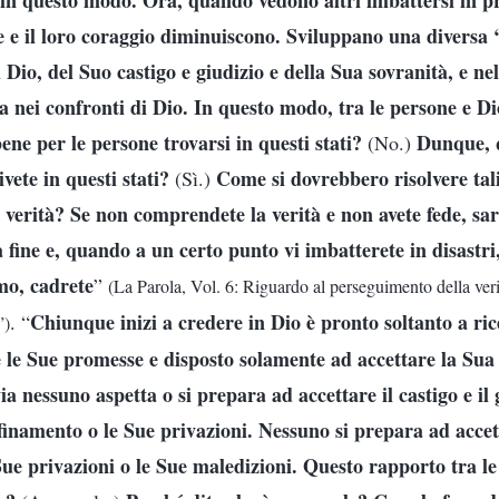
n questo modo. Ora, quando vedono altri imbattersi in pro
 e il loro coraggio diminuiscono. Sviluppano una diversa
i Dio, del Suo castigo e giudizio e della Sua sovranità, e ne
va nei confronti di Dio. In questo modo, tra le persone e D
ene per le persone trovarsi in questi stati?
Dunque, q
(No.)
vete in questi stati?
Come si dovrebbero risolvere tal
(Sì.)
verità? Se non comprendete la verità e non avete fede, sarà
a fine e, quando a un certo punto vi imbatterete in disastri,
mo, cadrete
”
(La Parola, Vol. 6: Riguardo al perseguimento della veri
Chiunque inizi a credere in Dio è pronto soltanto a ric
. “
”)
e le Sue promesse e disposto solamente ad accettare la Sua 
ia nessuno aspetta o si prepara ad accettare il castigo e il 
ffinamento o le Sue privazioni. Nessuno si prepara ad accet
 Sue privazioni o le Sue maledizioni. Questo rapporto tra l