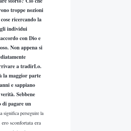
are storto? Ciò che
trono troppe nozioni
 cose ricercando la
gli individui
n accordo con Dio e
loso. Non appena si
mediatamente
rrivare a tradirLo.
à la maggior parte
 anni e sappiano
 verità. Sebbene
o di pagare un
a significa perseguire la
 ero sconfortata era