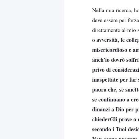
Nella mia ricerca, ho
deve essere per forza
direttamente al mio 
o avversità, le coll
misericordioso e am
anch’io dovrò soffr
privo di consideraz
inaspettate per far 
paura che, se smett
se continuano a cre
dinanzi a Dio per p
chiederGli prove o 
secondo i Tuoi desid