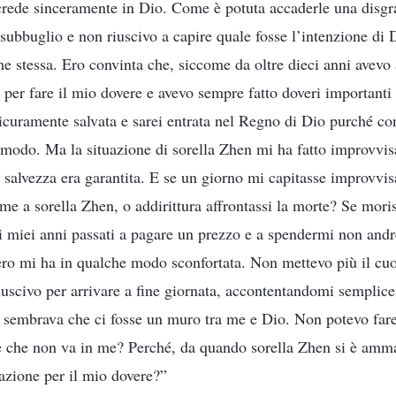
crede sinceramente in Dio. Come è potuta accaderle una disgraz
subbuglio e non riuscivo a capire quale fosse l’intenzione di
me stessa. Ero convinta che, siccome da oltre dieci anni avevo
a per fare il mio dovere e avevo sempre fatto doveri importanti
a sicuramente salvata e sarei entrata nel Regno di Dio purché co
 modo. Ma la situazione di sorella Zhen mi ha fatto improvvi
salvezza era garantita. E se un giorno mi capitasse improvvi
me a sorella Zhen, o addirittura affrontassi la morte? Se mori
i i miei anni passati a pagare un prezzo e a spendermi non andr
ro mi ha in qualche modo sconfortata. Non mettevo più il cuo
iuscivo per arrivare a fine giornata, accontentandomi semplice
i sembrava che ci fosse un muro tra me e Dio. Non potevo far
 che non va in me? Perché, da quando sorella Zhen si è amma
azione per il mio dovere?”