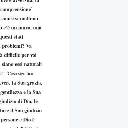
ve e avversità, la
 ‘comprensione’
l cuore si mettono
io c’è un muro, una
uesti stati
i problemi? Va
 difficile per voi
 siano essi naturali
tà, “Cosa significa
evere la Sua grazia,
gentilezza e la Sua
giudizio di Dio, le
tare il Suo giudizio
e persone e Dio è