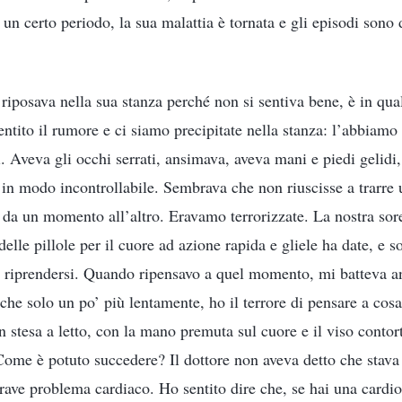
un certo periodo, la sua malattia è tornata e gli episodi sono 
riposava nella sua stanza perché non si sentiva bene, è in q
ntito il rumore e ci siamo precipitate nella stanza: l’abbiamo t
 Aveva gli occhi serrati, ansimava, aveva mani e piedi gelidi, g
 in modo incontrollabile. Sembrava che non riuscisse a trarre u
 da un momento all’altro. Eravamo terrorizzate. La nostra sore
elle pillole per il cuore ad azione rapida e gliele ha date, e so
a riprendersi. Quando ripensavo a quel momento, mi batteva an
che solo un po’ più lentamente, ho il terrore di pensare a cos
 stesa a letto, con la mano premuta sul cuore e il viso contort
“Come è potuto succedere? Il dottore non aveva detto che stava
rave problema cardiaco. Ho sentito dire che, se hai una cardiop