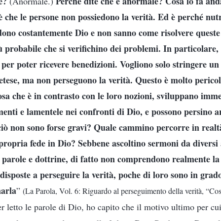
e?
Perché dite che è anormale? Cosa lo fa and
(Anormale.)
 è che le persone non possiedono la verità. Ed è perché nu
ndono costantemente Dio e non sanno come risolvere queste
ù probabile che si verifichino dei problemi. In particolare, 
 per poter ricevere benedizioni. Vogliono solo stringere u
etese, ma non perseguono la verità. Questo è molto perico
sa che è in contrasto con le loro nozioni, sviluppano im
menti e lamentele nei confronti di Dio, e possono persino a
iò non sono forse gravi? Quale cammino percorre in realt
 propria fede in Dio? Sebbene ascoltino sermoni da diversi
parole e dottrine, di fatto non comprendono realmente la
 disposte a perseguire la verità, poche di loro sono in grad
arla
”
(La Parola, Vol. 6: Riguardo al perseguimento della verità, “Cos
r letto le parole di Dio, ho capito che il motivo ultimo per cui