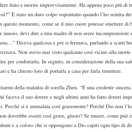
ndere fiato e morire improvvisamente. Ha appena poco più di t
osì?” È stato un duro colpo soprattutto quando l’ho sentita d
n questo momento, come se il mio cuore potesse smettere di b
e muoio, devi dire a mia madre di non avere incomprensioni s
iusta…” Diceva qualcosa e poi si fermava, parlando a scatti bre
orizzava. Non avevo mai visto qualcuno così vicino alla mort
re per confortarla. In seguito, in considerazione della sua sal
ari e ha chiesto loro di portarla a casa per farla rimettere.
itarmi della malattia di sorella Zhen. “È una credente sincera
hé faceva il suo dovere e negli ultimi anni ha fatto doveri impo
ati. Perché si è ammalata così gravemente? Perché Dio non l’h
non dovrebbe essere così grave, giusto? Se muore, come può e
denti e a coloro che si oppongono a Dio capiti ogni tipo di di