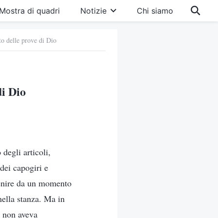
Mostra di quadri
Notizie
Chi siamo
ato delle prove di Dio
di Dio
degli articoli,
dei capogiri e
svenire da un momento
 nella stanza. Ma in
i non aveva