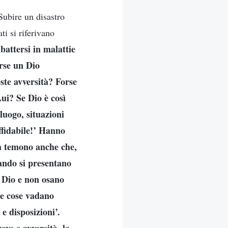
Subire un disastro
ti si riferivano
attersi in malattie
orse un Dio
ste avversità? Forse
ui? Se Dio è così
luogo, situazioni
affidabile!’ Hanno
ma temono anche che,
ando si presentano
i Dio e non osano
le cose vadano
e disposizioni’.