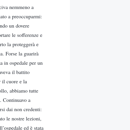
usciva nemmeno a
ziato a preoccuparmi:
endo un dovere
rtare le sofferenze e
erto la proteggerà e
. Forse la guarirà
ta in ospedale per un
veva il battito
 il cuore e la
ollo, abbiamo tutte
a. Continuavo a
si dai non credenti:
o le nostre lezioni,
l’ospedale ed è stata