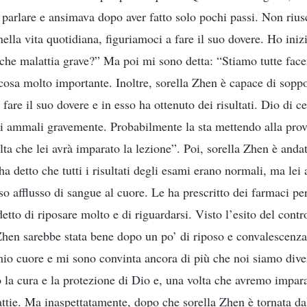
parlare e ansimava dopo aver fatto solo pochi passi. Non ri
nella vita quotidiana, figuriamoci a fare il suo dovere. Ho ini
che malattia grave?” Ma poi mi sono detta: “Stiamo tutte fac
 cosa molto importante. Inoltre, sorella Zhen è capace di soppo
fare il suo dovere e in esso ha ottenuto dei risultati. Dio di c
i ammali gravemente. Probabilmente la sta mettendo alla prova
lta che lei avrà imparato la lezione”. Poi, sorella Zhen è anda
ha detto che tutti i risultati degli esami erano normali, ma lei a
so afflusso di sangue al cuore. Le ha prescritto dei farmaci per
detto di riposare molto e di riguardarsi. Visto l’esito del contr
Zhen sarebbe stata bene dopo un po’ di riposo e convalescenz
mio cuore e mi sono convinta ancora di più che noi siamo diver
 la cura e la protezione di Dio e, una volta che avremo imparat
ttie. Ma inaspettatamente, dopo che sorella Zhen è tornata dal