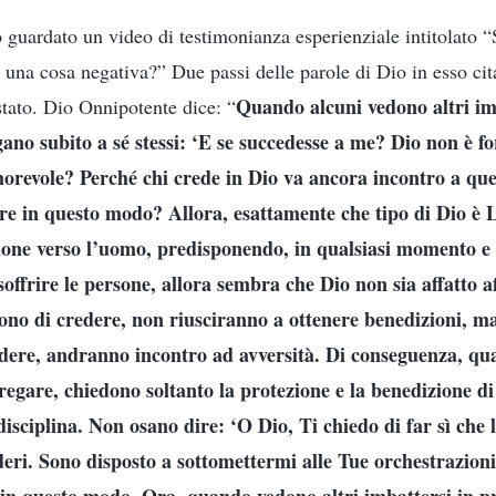
 guardato un video di testimonianza esperienziale intitolato “
 una cosa negativa?” Due passi delle parole di Dio in esso cita
Quando alcuni vedono altri imb
stato. Dio Onnipotente dice: “
egano subito a sé stessi: ‘E se succedesse a me? Dio non è f
orevole? Perché chi crede in Dio va ancora incontro a que
ire in questo modo? Allora, esattamente che tipo di Dio è L
ione verso l’uomo, predisponendo, in qualsiasi momento e 
soffrire le persone, allora sembra che Dio non sia affatto 
ono di credere, non riusciranno a ottenere benedizioni, 
dere, andranno incontro ad avversità. Di conseguenza, qu
regare, chiedono soltanto la protezione e la benedizione d
disciplina. Non osano dire: ‘O Dio, Ti chiedo di far sì che 
eri. Sono disposto a sottomettermi alle Tue orchestrazioni 