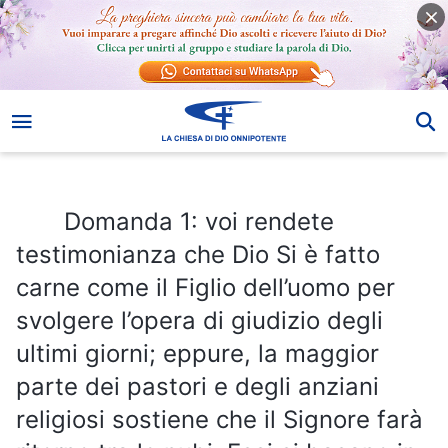
Domanda 1: voi rendete testimonianza che Dio Si è fatto carne come il Figlio dell’uomo per svolgere l’opera di giudizio degli ultimi giorni; eppure, la maggior parte dei pastori e degli anziani religiosi sostiene che il Signore farà ritorno tra le nubi. Essi si basano in particolar modo sui seguenti versi della Bibbia: “Questo Gesù, […] ritornerà nella medesima maniera in cui lo avete visto andare in cielo”
Domanda 1: voi rendete
testimonianza che Dio Si è fatto
carne come il Figlio dell’uomo per
svolgere l’opera di giudizio degli
ultimi giorni; eppure, la maggior
parte dei pastori e degli anziani
religiosi sostiene che il Signore farà