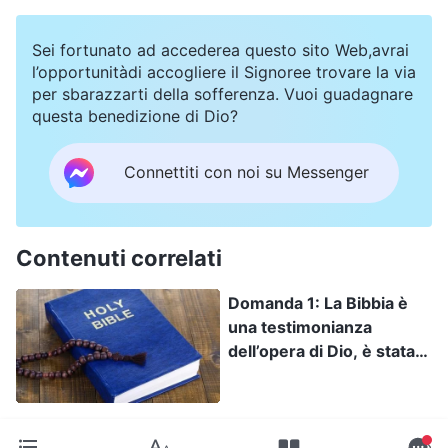
come fece il Signore Gesù, diventando il Figlio
dell’uomo e operando, le persone non avranno
Sei fortunato ad accederea questo sito Web,avrai
davvero alcun modo di riconoscere il Signore Gesù e
l’opportunitàdi accogliere il Signoree trovare la via
di accogliere il Suo ritorno. Dunque, cos’è realmente
per sbarazzarti della sofferenza. Vuoi guadagnare
l’incarnazione? Qual è l’essenza dell’incarnazione?
questa benedizione di Dio?
Connettiti con noi su Messenger
Contenuti correlati
Domanda 1: La Bibbia è
una testimonianza
dell’opera di Dio, è stata
di inestimabile beneficio
per l’umanità. Attraverso
la lettura della Bibbia, noi
arriviamo a capire che Dio