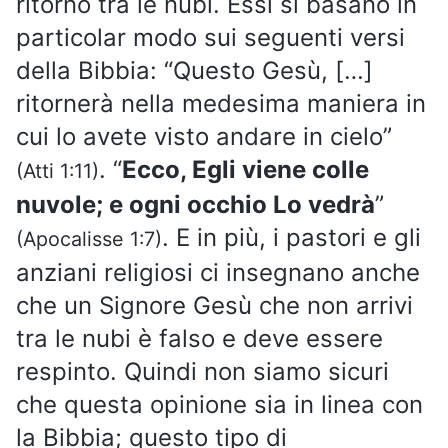
ritorno tra le nubi. Essi si basano in
particolar modo sui seguenti versi
della Bibbia: “Questo Gesù, […]
ritornerà nella medesima maniera in
cui lo avete visto andare in cielo”
. “
Ecco, Egli viene colle
(Atti 1:11)
nuvole; e ogni occhio Lo vedrà
”
. E in più, i pastori e gli
(Apocalisse 1:7)
anziani religiosi ci insegnano anche
che un Signore Gesù che non arrivi
tra le nubi è falso e deve essere
respinto. Quindi non siamo sicuri
che questa opinione sia in linea con
la Bibbia; questo tipo di