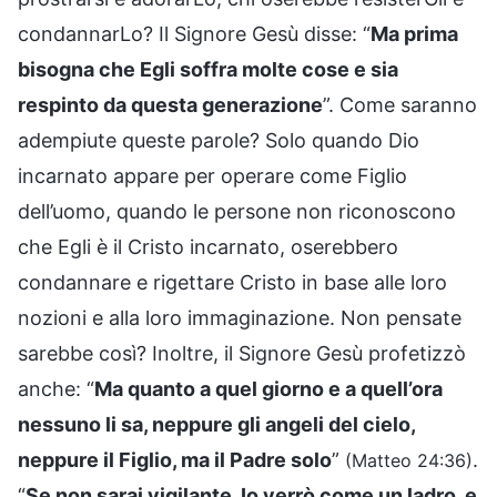
condannarLo? Il Signore Gesù disse: “
Ma prima
bisogna che Egli soffra molte cose e sia
respinto da questa generazione
”. Come saranno
adempiute queste parole? Solo quando Dio
incarnato appare per operare come Figlio
dell’uomo, quando le persone non riconoscono
che Egli è il Cristo incarnato, oserebbero
condannare e rigettare Cristo in base alle loro
nozioni e alla loro immaginazione. Non pensate
sarebbe così? Inoltre, il Signore Gesù profetizzò
anche: “
Ma quanto a quel giorno e a quell’ora
nessuno li sa, neppure gli angeli del cielo,
neppure il Figlio, ma il Padre solo
”
.
(Matteo 24:36)
“
Se non sarai vigilante, Io verrò come un ladro, e