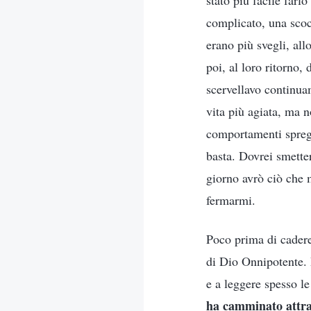
stato più facile farl
complicato, una scocc
erano più svegli, all
poi, al loro ritorno,
scervellavo continua
vita più agiata, ma n
comportamenti sprege
basta. Dovrei smetter
giorno avrò ciò che m
fermarmi.
Poco prima di cadere
di Dio Onnipotente. D
e a leggere spesso le
ha camminato attrav