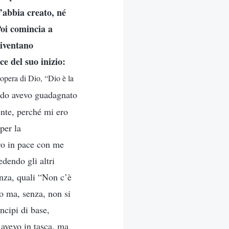
’abbia creato, né
Poi comincia a
 diventano
e del suo inizio:
’opera di Dio, “Dio è la
ondo avevo guadagnato
ente, perché mi ero
per la
ro in pace con me
edendo gli altri
enza, quali “Non c’è
to ma, senza, non si
ncipi di base,
l’avevo in tasca, ma