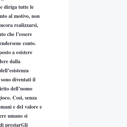
e diriga tutte le
nto al motivo, non
ncora realizzarsi,
nto che l’essere
rendersene conto.
osto a esistere
dere dalla
dell’esistenza
sono diventati il
pirito dell’uomo
gioco. Così, senza
umani e del valore e
ssere umano si
di prestarGli