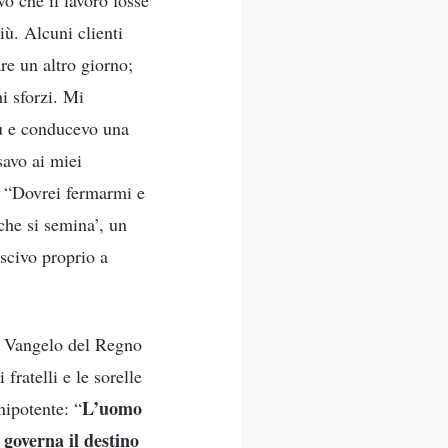
vo che il lavoro fosse
iù. Alcuni clienti
are un altro giorno;
hi sforzi. Mi
iù e conducevo una
savo ai miei
: “Dovrei fermarmi e
che si semina’, un
uscivo proprio a
l Vangelo del Regno
fratelli e le sorelle
L’uomo
nipotente: “
governa il destino