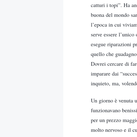
catturi i topi”. Ha a
buona del mondo sarà
l’epoca in cui viviam
serve essere l’unico 
esegue riparazioni p
quello che guadagno i
Dovrei cercare di far
imparare dai “success
inquieto, ma, volend
Un giorno è venuta un
funzionavano benissim
per un prezzo maggio
molto nervoso e il c