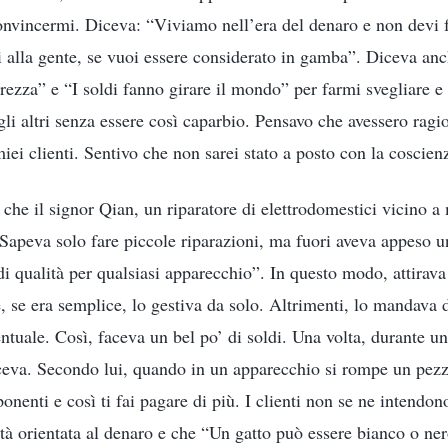
onvincermi. Diceva: “Viviamo nell’era del denaro e non devi fa
ldi alla gente, se vuoi essere considerato in gamba”. Diceva a
rezza” e “I soldi fanno girare il mondo” per farmi svegliare e 
gli altri senza essere così caparbio. Pensavo che avessero rag
 miei clienti. Sentivo che non sarei stato a posto con la coscien
 che il signor Qian, un riparatore di elettrodomestici vicino 
Sapeva solo fare piccole riparazioni, ma fuori aveva appeso u
di qualità per qualsiasi apparecchio”. In questo modo, attirava t
 se era semplice, lo gestiva da solo. Altrimenti, lo mandava d
ntuale. Così, faceva un bel po’ di soldi. Una volta, durante u
eva. Secondo lui, quando in un apparecchio si rompe un pezz
mponenti e così ti fai pagare di più. I clienti non se ne intendo
tà orientata al denaro e che “Un gatto può essere bianco o ner