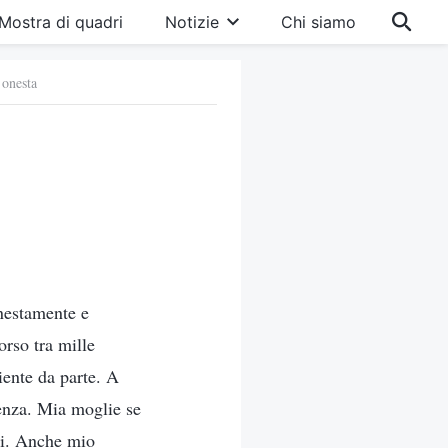
Mostra di quadri
Notizie
Chi siamo
 onesta
onestamente e
rso tra mille
iente da parte. A
rienza. Mia moglie se
ri. Anche mio