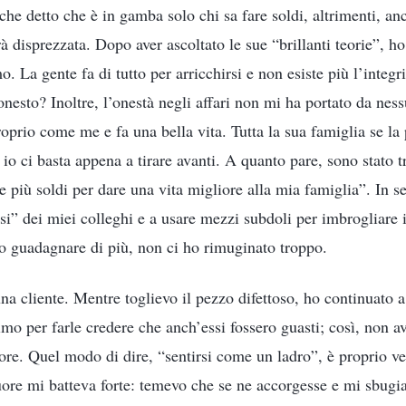
nche detto che è in gamba solo chi sa fare soldi, altrimenti, an
 disprezzata. Dopo aver ascoltato le sue “brillanti teorie”, h
o. La gente fa di tutto per arricchirsi e non esiste più l’integr
onesto? Inoltre, l’onestà negli affari non mi ha portato da ness
roprio come me e fa una bella vita. Tutta la sua famiglia se la
o ci basta appena a tirare avanti. A quanto pare, sono stato t
e più soldi per dare una vita migliore alla mia famiglia”. In se
i” dei miei colleghi e a usare mezzi subdoli per imbrogliare i
o guadagnare di più, non ci ho rimuginato troppo.
a cliente. Mentre toglievo il pezzo difettoso, ho continuato a 
o per farle credere che anch’essi fossero guasti; così, non av
re. Quel modo di dire, “sentirsi come un ladro”, è proprio ver
uore mi batteva forte: temevo che se ne accorgesse e mi sbugi