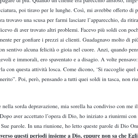
o pagare di più. Quando un cliente era parecchio ansioso, finge
iatura, poi tiravo per le lunghe. Così, mi avrebbe offerto di p
ora trovavo una scusa per farmi lasciare l’apparecchio, da ritir
 dicevo di aver trovato altri problemi. Facevo più soldi con poc
mente per gonfiare i prezzi ai clienti. Guadagnavo molto di p
on sentivo alcuna felicità o gioia nel cuore. Anzi, quando pen
voli e immorali, ero spaventato e a disagio. A volte pensavo
la con questa attività losca. Come dicono, ‘Si raccoglie quel 
erito”. Poi, però, pensando a tutti quei soldi in tasca, non ri
 nella sorda depravazione, mia sorella ha condiviso con me i
opo aver accettato l’opera di Dio, ho iniziato a riunirmi con i 
 Sue parole. In una riunione, ho letto queste parole di Dio On
erso questi periodi insieme a Dio, eppure non sa che Egli 