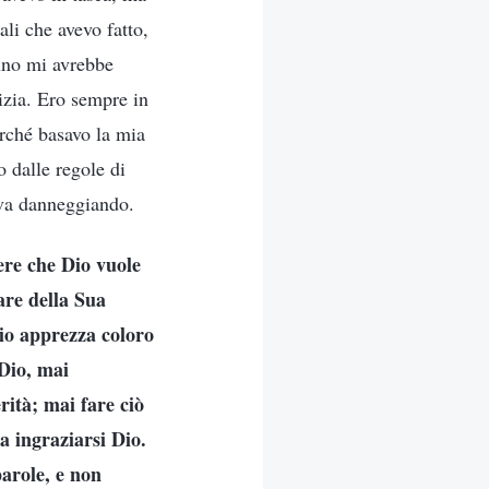
ali che avevo fatto,
uno mi avrebbe
izia. Ero sempre in
erché basavo la mia
o dalle regole di
ava danneggiando.
ere che Dio vuole
are della Sua
Dio apprezza coloro
 Dio, mai
rità; mai fare ciò
 a ingraziarsi Dio.
parole, e non