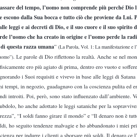
passare del tempo, l’uomo non comprende più perché Dio l
he escono dalla Sua bocca e tutto ciò che proviene da Lui. 
lle leggi e ai decreti di Dio, e il suo cuore e il suo spirito
rde l’uomo che ha creato in origine e l’uomo perde la radic
ne di questa razza umana
”
(La Parola, Vol. 1: La manifestazione e l
. Le parole di Dio riflettono la realtà. Anche se nel m
’uomo”)
 fisicamente ero più agiato di prima, dentro ero vuoto e soffer
gnorando i Suoi requisiti e vivevo in base alle leggi di Satana 
mi tempi, in negozio, guadagnavo con la coscienza pulita ed e
ndi introiti. Poi, però, sono stato influenzato dall’ambiente. V
subdolo, ho anche adottato le leggi sataniche per la sopravviv
rezza”, “I soldi fanno girare il mondo” e “Il denaro non è tut
oldi, ho seguito tendenze malvagie e ho abbandonato i miei pri
ienza per indurre i clienti a sborsare più soldi. Il denaro ce 