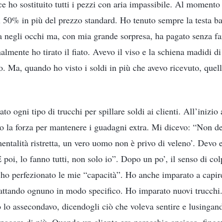
ce ho sostituito tutti i pezzi con aria impassibile. Al momento
il 50% in più del prezzo standard. Ho tenuto sempre la testa ba
a negli occhi ma, con mia grande sorpresa, ha pagato senza 
nalmente ho tirato il fiato. Avevo il viso e la schiena madidi d
o. Ma, quando ho visto i soldi in più che avevo ricevuto, quel
to ogni tipo di trucchi per spillare soldi ai clienti. All’inizio
o la forza per mantenere i guadagni extra. Mi dicevo: “Non de
ntalità ristretta, un vero uomo non è privo di veleno’. Devo e
poi, lo fanno tutti, non solo io”. Dopo un po’, il senso di col
e ho perfezionato le mie “capacità”. Ho anche imparato a capir
trattando ognuno in modo specifico. Ho imparato nuovi trucch
io lo assecondavo, dicendogli ciò che voleva sentire e lusingan