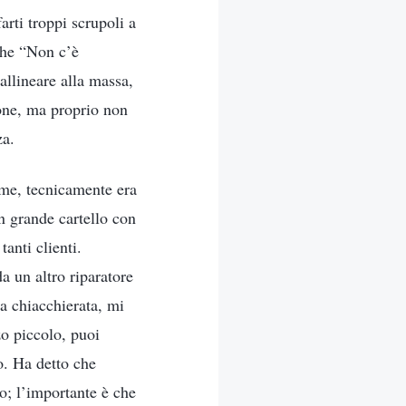
rti troppi scrupoli a
nche “Non c’è
allineare alla massa,
ione, ma proprio non
za.
a me, tecnicamente era
n grande cartello con
anti clienti.
a un altro riparatore
na chiacchierata, mi
o piccolo, puoi
no. Ha detto che
o; l’importante è che