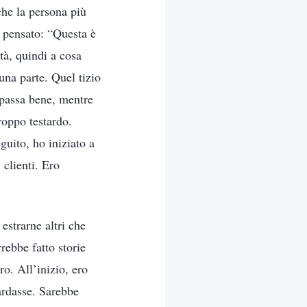
che la persona più
o pensato: “Questa è
ità, quindi a cosa
una parte. Quel tizio
 passa bene, mentre
roppo testardo.
guito, ho iniziato a
 clienti. Ero
estrarne altri che
rebbe fatto storie
o. All’inizio, ero
ardasse. Sarebbe