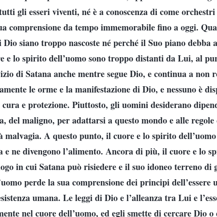
 tutti gli esseri viventi, né è a conoscenza di come orchestri 
 sua comprensione da tempo immemorabile fino a oggi. Qua
di Dio siano troppo nascoste né perché il Suo piano debba a
e e lo spirito dell’uomo sono troppo distanti da Lui, al pu
izio di Satana anche mentre segue Dio, e continua a non 
amente le orme e la manifestazione di Dio, e nessuno è disp
a cura e protezione. Piuttosto, gli uomini desiderano dipen
a, del maligno, per adattarsi a questo mondo e alle regole 
 malvagia. A questo punto, il cuore e lo spirito dell’uomo 
a e ne divengono l’alimento. Ancora di più, il cuore e lo s
ogo in cui Satana può risiedere e il suo idoneo terreno di 
’uomo perde la sua comprensione dei principi dell’essere 
’esistenza umana. Le leggi di Dio e l’alleanza tra Lui e l’e
ente nel cuore dell’uomo, ed egli smette di cercare Dio o 