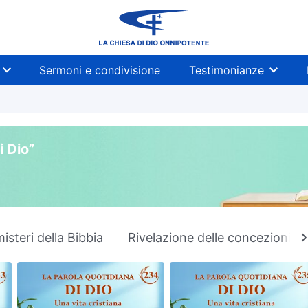
Sermoni e condivisione
Testimonianze
i Dio”
misteri della Bibbia
Rivelazione delle concezioni re