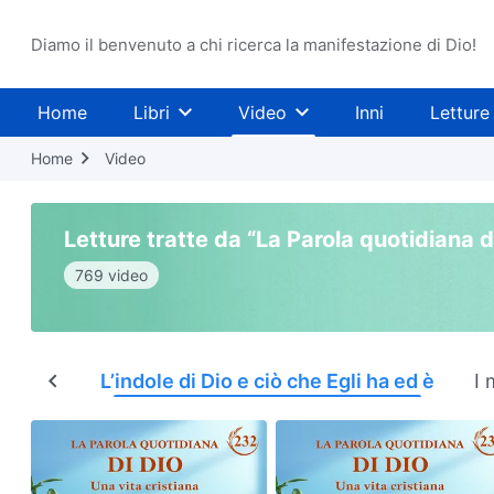
Diamo il benvenuto a chi ricerca la manifestazione di Dio!
Home
Libri
Video
Inni
Letture
Home
Video
Letture tratte da “La Parola quotidiana d
769 video
 di Dio
L’indole di Dio e ciò che Egli ha ed è
I 