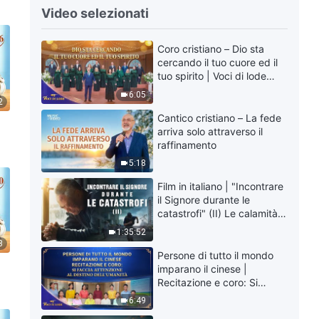
Video selezionati
Coro cristiano – Dio sta
cercando il tuo cuore ed il
tuo spirito | Voci di lode
2026
6:05
2
Cantico cristiano – La fede
arriva solo attraverso il
raffinamento
5:18
Film in italiano | "Incontrare
il Signore durante le
catastrofi" (II) Le calamità
degli ultimi giorni arrivano.
1:35:52
Come possiamo entrare nel
3
Regno di Dio?
Persone di tutto il mondo
imparano il cinese |
Recitazione e coro: Si
faccia attenzione al destino
6:49
dell'umanità | Voci di lode