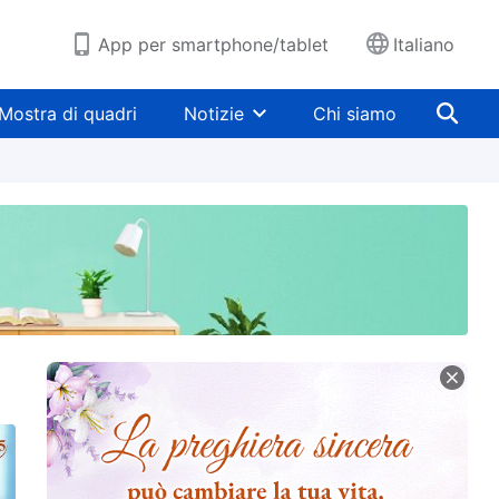
App per smartphone/tablet
Italiano
Mostra di quadri
Notizie
Chi siamo
ligiose
Rivelazione della corruzione dell’umanità