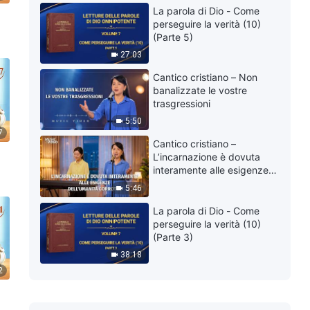
La parola di Dio - Come
perseguire la verità (10)
(Parte 5)
27:03
Cantico cristiano – Non
banalizzate le vostre
trasgressioni
5:50
7
Cantico cristiano –
L’incarnazione è dovuta
interamente alle esigenze
dell’umanità corrotta
5:46
La parola di Dio - Come
perseguire la verità (10)
(Parte 3)
38:18
2