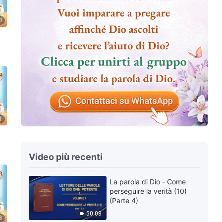
0
1
Video più recenti
La parola di Dio - Come
perseguire la verità (10)
(Parte 4)
50:08
8