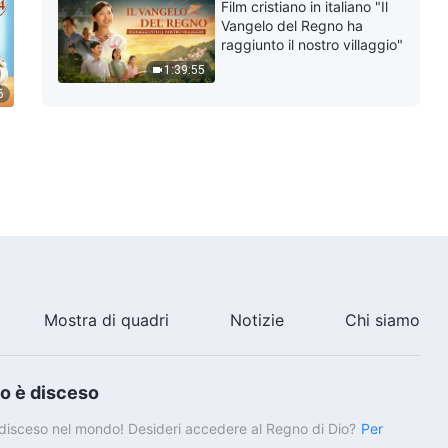
2026
Film cristiano in italiano "Il
Vangelo del Regno ha
raggiunto il nostro villaggio"
1:39:55
6
Mostra di quadri
Notizie
Chi siamo
io è disceso
è disceso nel mondo! Desideri accedere al Regno di Dio?
Per