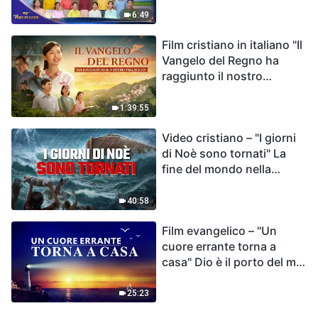
destino dell'umanità | Voci
6:49
di lode 2026
Film cristiano in italiano "Il
Vangelo del Regno ha
raggiunto il nostro
villaggio"
1:39:55
Video cristiano – "I giorni
di Noè sono tornati" La
fine del mondo nella
Bibbia
40:58
Film evangelico – "Un
cuore errante torna a
casa" Dio è il porto del mio
cuore
25:23