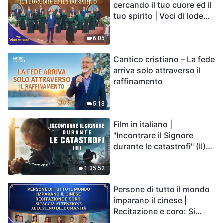
cercando il tuo cuore ed il
tuo spirito | Voci di lode
2026
6:05
Cantico cristiano – La fede
arriva solo attraverso il
raffinamento
5:18
Film in italiano |
"Incontrare il Signore
durante le catastrofi" (II)
Le calamità degli ultimi
giorni arrivano. Come
1:35:52
possiamo entrare nel
Persone di tutto il mondo
Regno di Dio?
imparano il cinese |
Recitazione e coro: Si
faccia attenzione al