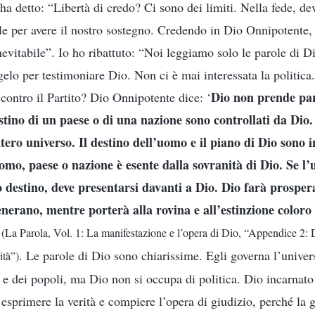
ha detto: “Libertà di credo? Ci sono dei limiti. Nella fede, devi
le per avere il nostro sostegno. Credendo in Dio Onnipotente, t
inevitabile”. Io ho ribattuto: “Noi leggiamo solo le parole di 
elo per testimoniare Dio. Non ci è mai interessata la politic
Dio non prende part
contro il Partito? Dio Onnipotente dice: ‘
stino di un paese o di una nazione sono controllati da Dio.
tero universo. Il destino dell’uomo e il piano di Dio sono
omo, paese o nazione è esente dalla sovranità di Dio. Se l
o destino, deve presentarsi davanti a Dio. Dio farà prospe
nerano, mentre porterà alla rovina e all’estinzione color
’
(La Parola, Vol. 1: La manifestazione e l’opera di Dio, “Appendice 2: 
. Le parole di Dio sono chiarissime. Egli governa l’univer
ità”)
 e dei popoli, ma Dio non si occupa di politica. Dio incarnato
r esprimere la verità e compiere l’opera di giudizio, perché la 