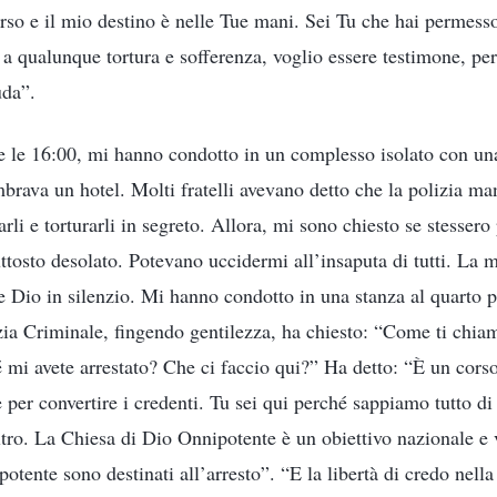
erso e il mio destino è nelle Tue mani. Sei Tu che hai permesso
 a qualunque tortura e sofferenza, voglio essere testimone, per
uda”.
 le 16:00, mi hanno condotto in un complesso isolato con una f
brava un hotel. Molti fratelli avevano detto che la polizia ma
arli e torturarli in segreto. Allora, mi sono chiesto se stessero
ttosto desolato. Potevano uccidermi all’insaputa di tutti. La 
e Dio in silenzio. Mi hanno condotto in una stanza al quarto p
izia Criminale, fingendo gentilezza, ha chiesto: “Come ti chia
 mi avete arrestato? Che ci faccio qui?” Ha detto: “È un corso
per convertire i credenti. Tu sei qui perché sappiamo tutto di 
ro. La Chiesa di Dio Onnipotente è un obiettivo nazionale e v
otente sono destinati all’arresto”. “E la libertà di credo nella