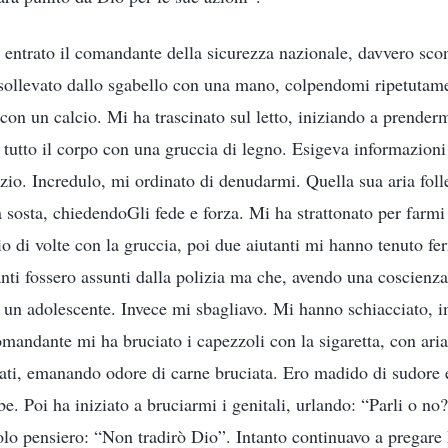
 entrato il comandante della sicurezza nazionale, davvero scon
 sollevato dallo sgabello con una mano, colpendomi ripetutamen
 con un calcio. Mi ha trascinato sul letto, iniziando a prende
u tutto il corpo con una gruccia di legno. Esigeva informazioni
nzio. Incredulo, mi ordinato di denudarmi. Quella sua aria foll
 sosta, chiedendoGli fede e forza. Mi ha strattonato per farmi
o di volte con la gruccia, poi due aiutanti mi hanno tenuto fer
anti fossero assunti dalla polizia ma che, avendo una coscienz
re un adolescente. Invece mi sbagliavo. Mi hanno schiacciato
mandante mi ha bruciato i capezzoli con la sigaretta, con ari
ati, emanando odore di carne bruciata. Ero madido di sudore 
e. Poi ha iniziato a bruciarmi i genitali, urlando: “Parli o no
solo pensiero: “Non tradirò Dio”. Intanto continuavo a pregar