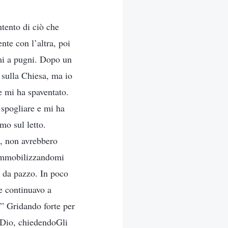
tento di ciò che
te con l’altra, poi
rmi a pugni. Dopo un
 sulla Chiesa, ma io
e mi ha spaventato.
 spogliare e mi ha
mo sul letto.
a, non avrebbero
, immobilizzandomi
a da pazzo. In poco
e continuavo a
?” Gridando forte per
e Dio, chiedendoGli