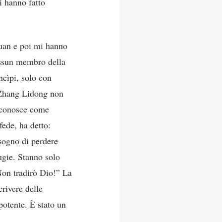
i hanno fatto
yuan e poi mi hanno
essun membro della
cìpi, solo con
e Zhang Lidong non
riconosce come
ede, ha detto:
isogno di perdere
ugie. Stanno solo
Non tradirò Dio!” La
crivere delle
potente. È stato un