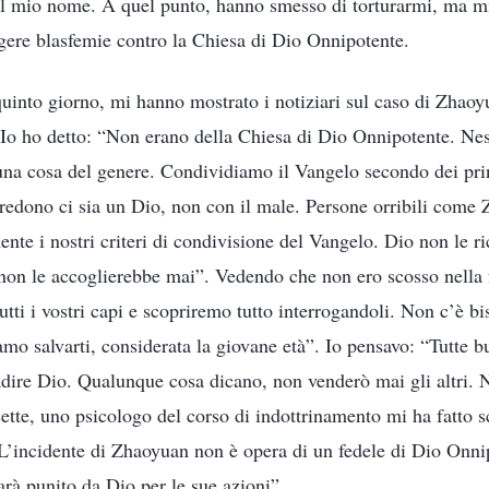
il mio nome. A quel punto, hanno smesso di torturarmi, ma m
gere blasfemie contro la Chiesa di Dio Onnipotente.
into giorno, mi hanno mostrato i notiziari sul caso di Zhao
 Io ho detto: “Non erano della Chiesa di Dio Onnipotente. N
na cosa del genere. Condividiamo il Vangelo secondo dei prin
credono ci sia un Dio, non con il male. Persone orribili com
te i nostri criteri di condivisione del Vangelo. Dio non le 
 non le accoglierebbe mai”. Vedendo che non ero scosso nella f
tti i vostri capi e scopriremo tutto interrogandoli. Non c’è b
mo salvarti, considerata la giovane età”. Io pensavo: “Tutte b
adire Dio. Qualunque cosa dicano, non venderò mai gli altri. 
sette, uno psicologo del corso di indottrinamento mi ha fatto s
 “L’incidente di Zhaoyuan non è opera di un fedele di Dio Onni
à punito da Dio per le sue azioni”.