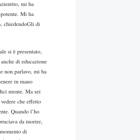
azientito, mi ha
ipotente. Mi ha
o, chiedendoGli di
le si è presentato,
a anche di educazione
he non parlavo, mi ha
 cenere in mano
ici niente. Ma sei
 vedere che effetto
cente. Quando l’ho
 bruciava da morire,
n momento di