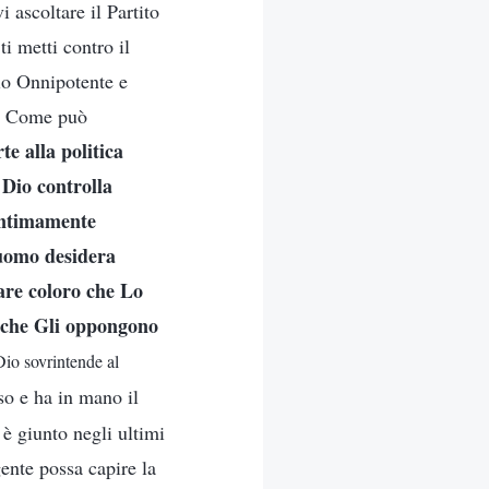
 ascoltare il Partito
i metti contro il
Dio Onnipotente e
a. Come può
e alla politica
 Dio controlla
 intimamente
’uomo desidera
rare coloro che Lo
o che Gli oppongono
Dio sovrintende al
so e ha in mano il
 è giunto negli ultimi
gente possa capire la