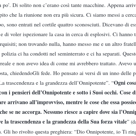
 po’. Di solito non c’erano così tante macchine. Appena arriva
apito che la riunione non era più sicura. Ci siamo messi a cerc
po, sono entrati nel cortile quattro sconosciuti. Dicevano di 
 di voler ispezionare la casa in cerca di esplosivi. Ci hanno t
rquisiti; non trovando nulla, hanno messo me e un altro fratell
polizia ci ha condotti nel seminterrato e ci ha separati. Ques
reale e non avevo idea di come mi avrebbero trattato. Avevo u
sta, chiedendoGli fede. Ho pensato ai versi di un inno delle p
Ogni cos
a trascendenza e la grandezza dell’Onnipotente”. “
n i pensieri dell’Onnipotente e sotto i Suoi occhi. Cose d
are arrivano all’improvviso, mentre le cose che essa possi
 che se ne accorga. Nessuno riesce a capire dove sia l’Onni
e la trascendenza e la grandezza della Sua forza vitale
”
(d
. Gli ho rivolto questa preghiera: “Dio Onnipotente, io Ti rin
)