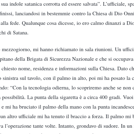
a sua indole satanica corrotta ed essere salvata”. L’ufficiale, sp
 finissi, lanciandosi in bestemmie contro la Chiesa di Dio Onn
e alla fede. Qualunque cosa dicesse, io ero calmo dinanzi a Di
chi di Satana.
o mezzogiorno, mi hanno richiamato in sala riunioni. Un ufficia
apitano della Brigata di Sicurezza Nazionale e che si occupav
 chiesto nome, residenza e informazioni sulla Chiesa. Dato c
 sinistra sul tavolo, con il palmo in alto, poi mi ha posato la
do: “Con la tecnologia odierna, lo scopriremo anche se non d
a possibilità. La punta della sigaretta è a circa 400 gradi. Vuoi
ri e mi ha bruciato il palmo della mano con la punta incandes
e, un altro ufficiale mi ha tenuto il braccio a forza. Il palmo mi
eva l’operazione tante volte. Intanto, grondavo di sudore. In u