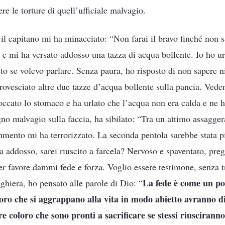
ere le torture di quell’ufficiale malvagio.
 il capitano mi ha minacciato: “Non farai il bravo finché non 
e mi ha versato addosso una tazza di acqua bollente. Io ho ur
to se volevo parlare. Senza paura, ho risposto di non sapere ni
 rovesciato altre due tazze d’acqua bollente sulla pancia. Vede
ccato lo stomaco e ha urlato che l’acqua non era calda e ne h
no malvagio sulla faccia, ha sibilato: “Tra un attimo assagger
mento mi ha terrorizzato. La seconda pentola sarebbe stata pi
a addosso, sarei riuscito a farcela? Nervoso e spaventato, preg
r favore dammi fede e forza. Voglio essere testimone, senza t
La fede è come un po
eghiera, ho pensato alle parole di Dio: “
loro che si aggrappano alla vita in modo abietto avranno di
e coloro che sono pronti a sacrificare se stessi riuscirann