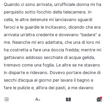
Quando ci sono arrivata, un’ufficiale donna mi ha
perquisito sotto l’occhio della telecamera. In
cella, le altre detenute mi lanciavano sguardi
feroci e le guardie le incitavano, dicendo che era
arrivata un’altra credente e dovevano “badare” a
me. Neanche mi ero adattata, che una di loro mi
ha costretta a fare una doccia fredda; mentre mi
gettavano addosso secchiate di acqua gelida,
tremavo come una foglia. Le altre se ne stavano
in disparte e ridevano. Dovevo portare decine di
secchi d’acqua al giorno per lavare il bagno e
fare le pulizie e, all’ora dei pasti, a me davano
sempre meno cibo. Non ero mai sazia. Di notte,
prendevano a calci il mio letto per non farmi