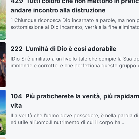
429 Tutti coloro che non mettono in pratic
andare incontro alla distruzione
1 Chiunque riconosca Dio incarnato a parole, ma non pra
sottomissione al Dio incarnato, verrà alla fine eliminato
222 L'umiltà di Dio è così adorabile
IDio Si è umiliato a un livello tale che compie la Sua 
immonde e corrotte, e che perfeziona questo gruppo di
104 Più praticherete la verità, più rapida
vita
ILa verità che l’uomo deve possedere, è nella parola di 
ed utile all’uomo.Il nutrimento di cui il corpo ha...