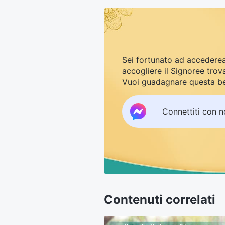
Sei fortunato ad accederea
accogliere il Signoree trov
Vuoi guadagnare questa be
Connettiti con 
Contenuti correlati