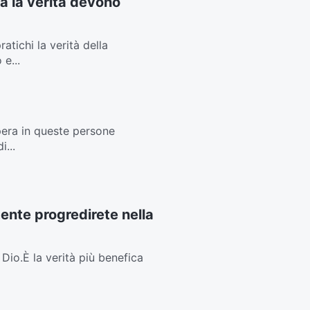
a la verità devono
tichi la verità della
 e...
opera in queste persone
...
mente progredirete nella
Dio.È la verità più benefica