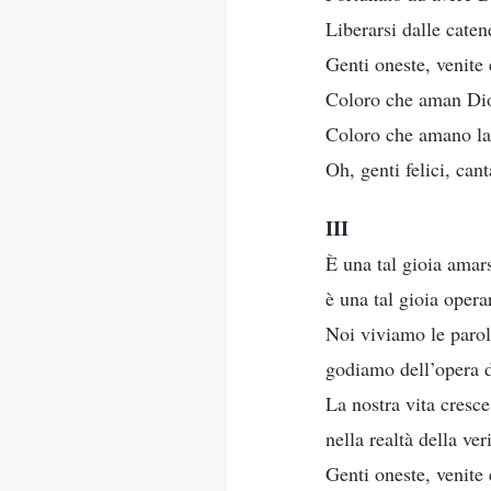
Liberarsi dalle caten
Genti oneste, venite 
Coloro che aman Dio
Coloro che amano la v
Oh, genti felici, can
III
È una tal gioia amars
è una tal gioia opera
Noi viviamo le parol
godiamo dell’opera d
La nostra vita cresc
nella realtà della veri
Genti oneste, venite 