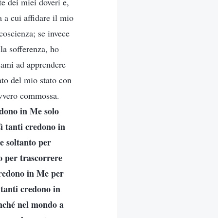
e dei miei doveri e,
 a cui affidare il mio
 coscienza; se invece
lla sofferenza, ho
idami ad apprendere
ato del mio stato con
davvero commossa.
redono in Me solo
sì tanti credono in
e soltanto per
o per trascorrere
 credono in Me per
ì tanti credono in
nché nel mondo a