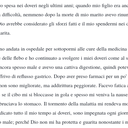
ro spesa nei doveri negli ultimi anni; quando mio figlio era an
in difficoltà, nemmeno dopo la morte di mio marito avevo rinun
o avrebbe considerato gli sforzi fatti e il mio spendermi nei 
arita.
o andata in ospedale per sottopormi alle cure della medicina 
delle flebo e ho continuato a svolgere i miei doveri come al so
cora spesso male e avevo una cattiva digestione, quindi potev
ffrivo di reflusso gastrico. Dopo aver preso farmaci per un po’
on sono migliorate, ma addirittura peggiorate. Facevo fatica a
se il cibo mi si bloccasse in gola e spesso mi veniva la nause
ruciava lo stomaco. Il tormento della malattia mi rendeva mo
icato tutto il mio tempo ai doveri, sono impegnata ogni giorn
ale; perché Dio non mi ha protetta e guarita nonostante i mi