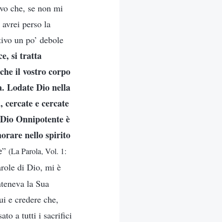
evo che, se non mi
 avrei perso la
ntivo un po’ debole
e, si tratta
che il vostro corpo
na. Lodate Dio nella
, cercate e cercate
? Dio Onnipotente è
orare nello spirito
e
”
(La Parola, Vol. 1:
arole di Dio, mi è
nteneva la Sua
i e credere che,
o a tutti i sacrifici