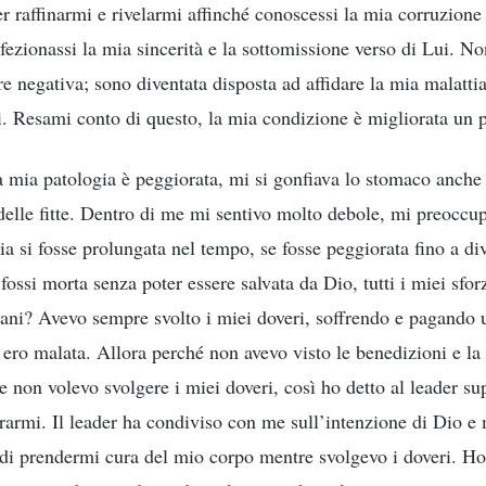
r raffinarmi e rivelarmi affinché conoscessi la mia corruzione
ezionassi la mia sincerità e la sottomissione verso di Lui. N
e negativa; sono diventata disposta ad affidare la mia malattia
i. Resami conto di questo, la mia condizione è migliorata un p
la mia patologia è peggiorata, mi si gonfiava lo stomaco anch
delle fitte. Dentro di me mi sentivo molto debole, mi preoccu
ia si fosse prolungata nel tempo, se fosse peggiorata fino a di
fossi morta senza poter essere salvata da Dio, tutti i miei sfo
vani? Avevo sempre svolto i miei doveri, soffrendo e pagando 
 ero malata. Allora perché non avevo visto le benedizioni e la
e non volevo svolgere i miei doveri, così ho detto al leader su
urarmi. Il leader ha condiviso con me sull’intenzione di Dio e 
 e di prendermi cura del mio corpo mentre svolgevo i doveri. H