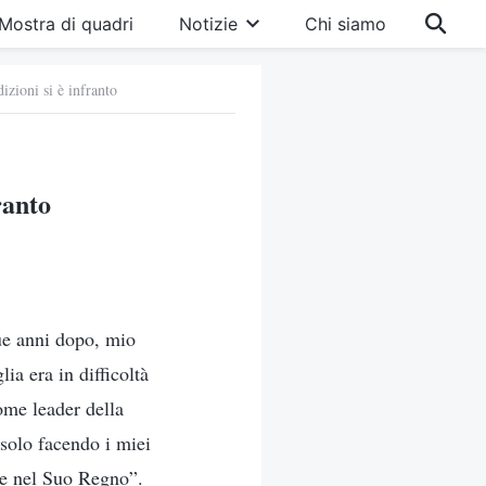
Mostra di quadri
Notizie
Chi siamo
izioni si è infranto
ranto
ue anni dopo, mio
ia era in difficoltà
ome leader della
 solo facendo i miei
re nel Suo Regno”.