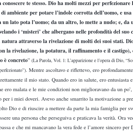
 a conoscere te stesso. Dio ha molti mezzi per perfezionare 
a di ambiente per potare l’indole corrotta dell’uomo, e usa
 un lato pota l’uomo; da un altro, lo mette a nudo; e, da u
velando i ‘misteri’ che albergano nelle profondità del suo 
natura attraverso la rivelazione di molti dei suoi stati. D
n la rivelazione, la potatura, il raffinamento e il castigo),
o è concreto
”
(La Parola, Vol. 1: L’apparizione e l’opera di Dio, “So
. Mentre ascoltavo e riflettevo, ero profondamente
 perfezionato”)
irettamente il mio stato. Quando ero in salute, ero entusiasta e
he ero malata e le mie condizioni non miglioravano da un po’,
lo per i miei doveri. Avevo anche smarrito la motivazione a pre
to Dio e di riuscire a mettere da parte la mia famiglia per sv
essere una persona che perseguiva e praticava la verità. Ora v
o bassa e che mi mancavano la vera fede e l’amore sincero per D