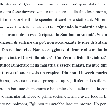
allo stomaco”. Quelle parole mi hanno un po’ spaventata: tem
o e mi fosse davvero venuto un cancro, e alla fine fossi morta,
ti i miei sforzi e il mio spendermi sarebbero stati vani. Mi se
Quando la malattia colpisc
no ricordata delle parole di Dio: “
e sicuramente in essa è riposta la Sua buona volontà. Se an
ndizioni di soffrire un po’, non accarezzate le idee di Sata
 Dio nel lodarLo. Non scoraggiatevi di fronte alla malattia
per vinti, e Dio vi illuminerà. Com’era la fede di Giobbe
utto! Dimorare nella malattia è essere malati, mentre dim
 ti resterà anche solo un respiro, Dio non ti lascerà morir
. Riflettendo sulle p
di Dio, “Discorsi di Cristo al principio, Cap. 6”)
ere un barlume di speranza e ho capito che quella malattia co
vo lamentarmi. Dovevo prima sottomettermi e avere fede in Lu
iato nei polmoni, Egli non mi avrebbe lasciata morire. Ho pensat