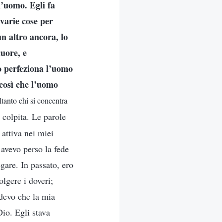
l’uomo. Egli fa
 varie cose per
n altro ancora, lo
cuore, e
io perfeziona l’uomo
 così che l’uomo
ltanto chi si concentra
 colpita. Le parole
 attiva nei miei
 avevo perso la fede
gare. In passato, ero
olgere i doveri;
edevo che la mia
io. Egli stava