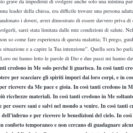
nto grave da impedirmi di svolgere anche solo una minima part
 una leader della chiesa, era difficile trovare una persona adatta
andonato i doveri, avrei dimostrato di essere davvero priva di
volgerli, sarei stata limitata dalle mie condizioni di salute. Ne
non so come fare esperienza di questa malattia; Ti prego, gu
 situazione e a capire la Tua intenzione”. Quella sera ho parl
lle. Loro mi hanno letto le parole di Dio e due passi mi hanno 
anti credono in Me solo perché li guarisca. In così tanti c
tere per scacciare gli spiriti impuri dai loro corpi, e in co
r ricevere da Me pace e gioia. In così tanti credono in M
ù ricchezze materiali. In così tanti credono in Me soltant
e per essere sani e salvi nel mondo a venire. In così tanti
e dell’inferno e per ricevere le benedizioni del cielo. In cos
n conforto temporaneo e non cercano di guadagnare alcu