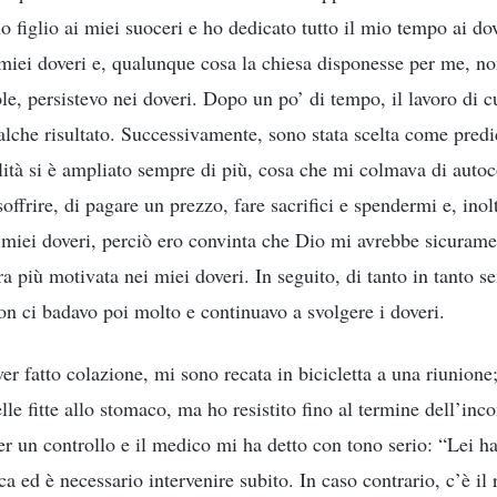
o figlio ai miei suoceri e ho dedicato tutto il mio tempo ai do
miei doveri e, qualunque cosa la chiesa disponesse per me, no
ole, persistevo nei doveri. Dopo un po’ di tempo, il lavoro di c
alche risultato. Successivamente, sono stata scelta come predi
lità si è ampliato sempre di più, cosa che mi colmava di aut
soffrire, di pagare un prezzo, fare sacrifici e spendermi e, inol
i miei doveri, perciò ero convinta che Dio mi avrebbe sicurame
ra più motivata nei miei doveri. In seguito, di tanto in tanto se
on ci badavo poi molto e continuavo a svolgere i doveri.
r fatto colazione, mi sono recata in bicicletta a una riunione;
elle fitte allo stomaco, ma ho resistito fino al termine dell’inc
r un controllo e il medico mi ha detto con tono serio: “Lei ha
a ed è necessario intervenire subito. In caso contrario, c’è il 