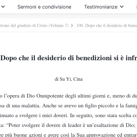
Sermoni e condivisione
Testimonianze
 trono del giudizio di Cristo (Volume 7)
100. Dopo che il desiderio di bened
 Dopo che il desiderio di benedizioni si è inf
di Su Yi, Cina
o l’opera di Dio Onnipotente degli ultimi giorni e, meno di d
a di una malattia. Anche se avevo un figlio piccolo e la famigl
nuato a svolgere i miei doveri. In seguito, sono stata scelta c
a: “Poter svolgere il dovere di leader è un’esaltazione di Dio;
re più buone azioni e avere così la Sua approvazione ed entra