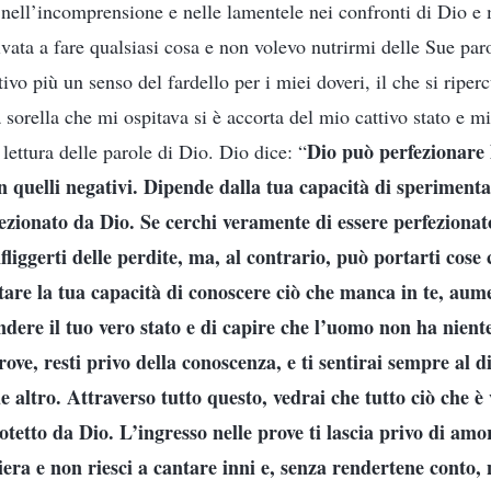
ell’incomprensione e nelle lamentele nei confronti di Dio e 
vata a fare qualsiasi cosa e non volevo nutrirmi delle Sue par
ivo più un senso del fardello per i miei doveri, il che si riperc
a sorella che mi ospitava si è accorta del mio cattivo stato e mi
Dio può perfezionare 
 lettura delle parole di Dio. Dio dice: “
 in quelli negativi. Dipende dalla tua capacità di sperimenta
ezionato da Dio. Se cerchi veramente di essere perfezionato
liggerti delle perdite, ma, al contrario, può portarti cose 
re la tua capacità di conoscere ciò che manca in te, aume
dere il tuo vero stato e di capire che l’uomo non ha niente
ove, resti privo della conoscenza, e ti sentirai sempre al di
e altro. Attraverso tutto questo, vedrai che tutto ciò che 
tetto da Dio. L’ingresso nelle prove ti lascia privo di amor
iera e non riesci a cantare inni e, senza rendertene conto, 