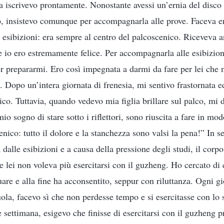
a iscrivevo prontamente. Nonostante avessi un’ernia del disco 
go, insistevo comunque per accompagnarla alle prove. Faceva e
 esibizioni: era sempre al centro del palcoscenico. Riceveva a
 e io ero estremamente felice. Per accompagnarla alle esibizio
per prepararmi. Ero così impegnata a darmi da fare per lei c
. Dopo un’intera giornata di frenesia, mi sentivo frastornata e
sico. Tuttavia, quando vedevo mia figlia brillare sul palco, mi
mio sogno di stare sotto i riflettori, sono riuscita a fare in mod
enico: tutto il dolore e la stanchezza sono valsi la pena!” In se
dalle esibizioni e a causa della pressione degli studi, il corpo
 lei non voleva più esercitarsi con il guzheng. Ho cercato di 
uare e alla fine ha acconsentito, seppur con riluttanza. Ogni 
uola, facevo sì che non perdesse tempo e si esercitasse con l
e settimana, esigevo che finisse di esercitarsi con il guzheng 