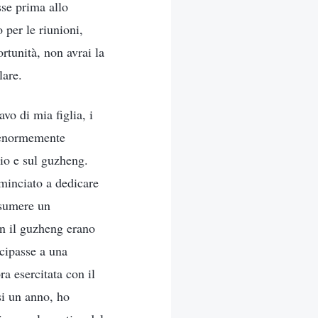
sse prima allo
 per le riunioni,
rtunità, non avrai la
lare.
avo di mia figlia, i
a enormemente
dio e sul guzheng.
ominciato a dedicare
ssumere un
on il guzheng erano
ecipasse a una
a esercitata con il
si un anno, ho