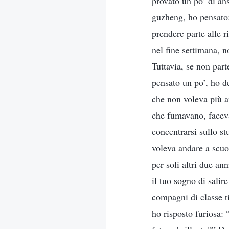
provato un po’ di an
guzheng, ho pensato:
prendere parte alle r
nel fine settimana, n
Tuttavia, se non part
pensato un po’, ho de
che non voleva più a
che fumavano, faceva
concentrarsi sullo s
voleva andare a scuol
per soli altri due a
il tuo sogno di salir
compagni di classe t
ho risposto furiosa: 