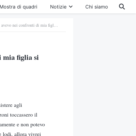
Mostra di quadri
Notizie
Chi siamo
77. Le richieste e le aspettative che avevo nei confronti di mia figlia si sono rivelate egoistiche
 mia figlia si
stere agli
zoni toccassero il
ramente e non potevo
 lodi, allora vivrei