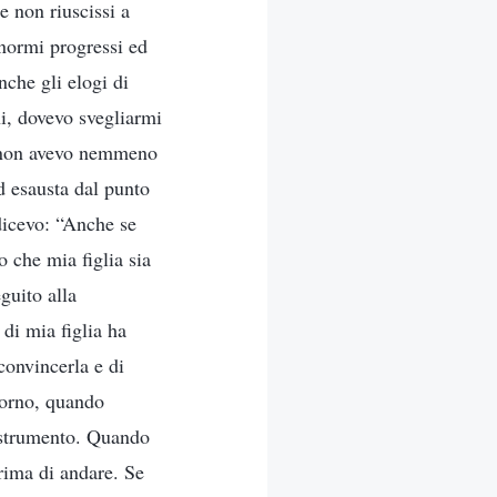
e non riuscissi a
normi progressi ed
nche gli elogi di
ni, dovevo svegliarmi
he non avevo nemmeno
d esausta dal punto
 dicevo: “Anche se
o che mia figlia sia
guito alla
 di mia figlia ha
convincerla e di
giorno, quando
o strumento. Quando
prima di andare. Se