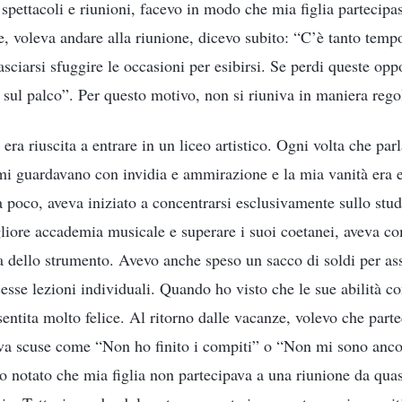
a spettacoli e riunioni, facevo in modo che mia figlia partecipa
e, voleva andare alla riunione, dicevo subito: “C’è tanto tempo
sciarsi sfuggire le occasioni per esibirsi. Se perdi queste oppo
re sul palco”. Per questo motivo, non si riuniva in maniera rego
 era riuscita a entrare in un liceo artistico. Ogni volta che parl
 mi guardavano con invidia e ammirazione e la mia vanità er
a poco, aveva iniziato a concentrarsi esclusivamente sullo stu
gliore accademia musicale e superare i suoi coetanei, aveva c
ica dello strumento. Avevo anche speso un sacco di soldi per a
esse lezioni individuali. Quando ho visto che le sue abilità c
entita molto felice. Al ritorno dalle vacanze, volevo che part
va scuse come “Non ho finito i compiti” o “Non mi sono ancor
notato che mia figlia non partecipava a una riunione da qua