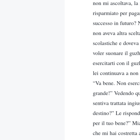
non mi ascoltava, la
risparmiato per pagart
successo in futuro? 
non aveva altra scelt
scolastiche e doveva
voler suonare il guz
esercitarti con il gu
lei continuava a non f
“Va bene. Non eserci
grande!” Vedendo quan
sentiva trattata ingi
destino?” Le rispond
per il tuo bene?” Mi
che mi hai costretta