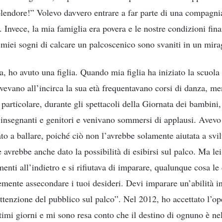
plendore!” Volevo davvero entrare a far parte di una compagnia
 Invece, la mia famiglia era povera e le nostre condizioni fina
 miei sogni di calcare un palcoscenico sono svaniti in un mira
, ho avuto una figlia. Quando mia figlia ha iniziato la scuol
vevano all’incirca la sua età frequentavano corsi di danza, me
 particolare, durante gli spettacoli della Giornata dei bambini,
i insegnanti e genitori e venivano sommersi di applausi. Avev
to a ballare, poiché ciò non l’avrebbe solamente aiutata a svi
e avrebbe anche dato la possibilità di esibirsi sul palco. Ma le
enti all’indietro e si rifiutava di imparare, qualunque cosa le
ente assecondare i tuoi desideri. Devi imparare un’abilità i
attenzione del pubblico sul palco”. Nel 2012, ho accettato l’op
timi giorni e mi sono resa conto che il destino di ognuno è ne