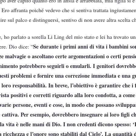
po aver capito quanto ero in ansia e arrabbiata, mia figlia si è
 Ero affranta poiché vedevo che si sentiva trattata ingiustamen
ire sul palco e distinguersi, sentivo di non avere altra scelta c
 ho parlato a sorella Li Ling del mio stato e lei ha trovato un
Se durante i primi anni di vita i bambini son
ere. Dio dice: “
e malvagie o ascoltano certe argomentazioni o certi pensier
rnimento potrebbero seguirli o emularli. I genitori dovreb
esti problemi e fornire una correzione immediata e una g
oro responsabilità. In breve, l’obiettivo è garantire che i 
vista positivi e corretti riguardo alla loro condotta, a com
varie persone, eventi e cose, in modo che possano sviluppa
cattiva. Per esempio, dovrebbero insegnare ai loro figli ch
la vita è nelle mani di Dio. I non credenti dicono spesso: ‘
 ricchezza e l’onore sono stabiliti dal Cielo’. La quantità d