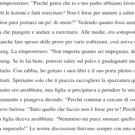
 rimproveravo: “Perché pensi che io e tuo padre abbiamo lavo
i le lezioni e farti esercitare? Non è forse per aiutarti a salir
Non puoi portarci un po’ di onore?” Vedendo quanto fossi ansio
a che piangere e andare a esercitarsi. Alle medie, era sottopost
 anche fare spesso delle prove per varie esibizioni, così aveva
heng. La rimproveravo: “Non importa quanto sei impegnata, de
zheng. Se lo fai bene, potresti salire sul palco e guadagnarti 
arlo. Con rabbia, ho gettato i suoi libri e il suo porta plettro 
tarti. Speriamo solo che ti piaccia raccogliere la spazzatura q
to ero arrabbiata, mia figlia si precipitava a prendere lo str
ustamente e piangeva dicendo: “Perché continui a cercare di co
evo furiosa: “Tutto quello che faccio non è forse per te? Perc
a figlia diceva arrabbiata: “Nemmeno mi piace suonare quello
 a impararlo!” Le nostre discussioni finivano sempre con una