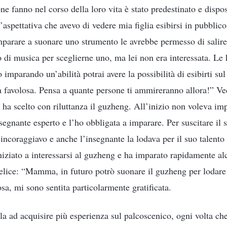
one fanno nel corso della loro vita è stato predestinato e dispo
’aspettativa che avevo di vedere mia figlia esibirsi in pubblico
parare a suonare uno strumento le avrebbe permesso di salire 
o di musica per sceglierne uno, ma lei non era interessata. Le 
 imparando un’abilità potrai avere la possibilità di esibirti sul
ta favolosa. Pensa a quante persone ti ammireranno allora!” V
a ha scelto con riluttanza il guzheng. All’inizio non voleva im
segnante esperto e l’ho obbligata a imparare. Per suscitare il s
incoraggiavo e anche l’insegnante la lodava per il suo talento
iniziato a interessarsi al guzheng e ha imparato rapidamente al
felice: “Mamma, in futuro potrò suonare il guzheng per lodar
sa, mi sono sentita particolarmente gratificata.
rla ad acquisire più esperienza sul palcoscenico, ogni volta ch