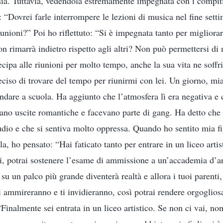
sia. Tuttavia, vedendola estremamente impegnata con i compiti 
 “Dovrei farle interrompere le lezioni di musica nel fine setti
iunioni?” Poi ho riflettuto: “Si è impegnata tanto per migliorar
on rimarrà indietro rispetto agli altri? Non può permettersi di 
ecipa alle riunioni per molto tempo, anche la sua vita ne soffr
ciso di trovare del tempo per riunirmi con lei. Un giorno, mia
ndare a scuola. Ha aggiunto che l’atmosfera lì era negativa e
no uscite romantiche e facevano parte di gang. Ha detto che pe
tudio e che si sentiva molto oppressa. Quando ho sentito mia fi
a, ho pensato: “Hai faticato tanto per entrare in un liceo artis
nni, potrai sostenere l’esame di ammissione a un’accademia d’ar
e su un palco più grande diventerà realtà e allora i tuoi parenti
i ammireranno e ti invidieranno, così potrai rendere orgoglio
“Finalmente sei entrata in un liceo artistico. Se non ci vai, non