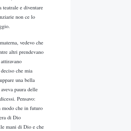
 teatrale e diventare
nziarie non ce lo
ggio.
a materna, vedevo che
ntre altri prendevano
 attiravano
o deciso che mia
luppare una bella
i aveva paura delle
 dicessi. Pensavo:
n modo che in futuro
era di Dio
lle mani di Dio e che