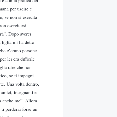
e con la pratica del
mana per uscire e
e; se non si esercita
non esercitarsi.
irà”. Dopo averci
 figlia mi ha detto
 che c’erano persone
r lei era difficile
glia dire che non
tico, se ti impegni
te. Una volta dentro,
, amici, insegnanti e
sa anche me”. Allora
 ti perderai forse un