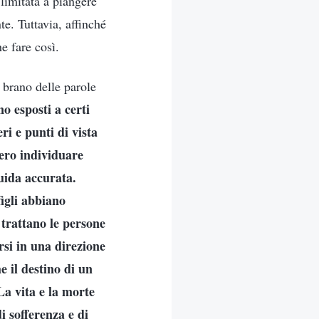
 limitata a piangere
te. Tuttavia, affinché
he fare così.
 brano delle parole
o esposti a certi
i e punti di vista
bero individuare
uida accurata.
figli abbiano
e trattano le persone
rsi in una direzione
e il destino di un
La vita e la morte
i sofferenza e di