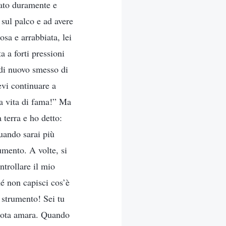
rato duramente e
e sul palco e ad avere
sa e arrabbiata, lei
a a forti pressioni
 di nuovo smesso di
vi continuare a
una vita di fama!” Ma
a terra e ho detto:
uando sarai più
umento. A volte, si
ntrollare il mio
hé non capisci cos’è
 strumento! Sei tu
 nota amara. Quando