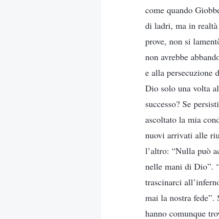
come quando Giobbe f
di ladri, ma in real
prove, non si lament
non avrebbe abbandona
e alla persecuzione d
Dio solo una volta a
successo? Se persist
ascoltato la mia cond
nuovi arrivati alle r
l’altro: “Nulla può 
nelle mani di Dio”. 
trascinarci all’inf
mai la nostra fede”. 
hanno comunque trova