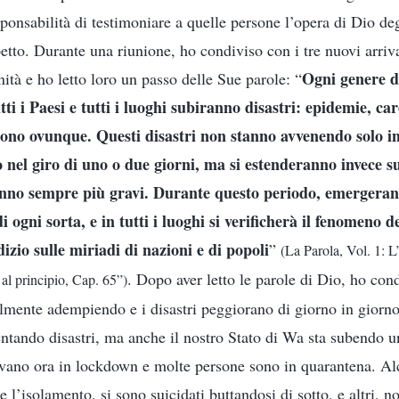
sponsabilità di testimoniare a quelle persone l’opera di Dio deg
tto. Durante una riunione, ho condiviso con i tre nuovi arriva
Ogni genere d
ità e ho letto loro un passo delle Sue parole: “
tti i Paesi e tutti i luoghi subiranno disastri: epidemie, car
 sono ovunque. Questi disastri non stanno avvenendo solo i
 nel giro di uno o due giorni, ma si estenderanno invece 
anno sempre più gravi. Durante questo periodo, emergeran
di ogni sorta, e in tutti i luoghi si verificherà il fenomeno 
izio sulle miriadi di nazioni e di popoli
”
(La Parola, Vol. 1: L
. Dopo aver letto le parole di Dio, ho con
 al principio, Cap. 65”)
lmente adempiendo e i disastri peggiorano di giorno in giorno
ntando disastri, ma anche il nostro Stato di Wa sta subendo u
trovano ora in lockdown e molte persone sono in quarantena. A
 l’isolamento, si sono suicidati buttandosi di sotto, e altri, 