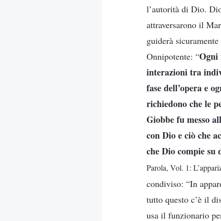
l’autorità di Dio. Di
attraversarono il Ma
guiderà sicuramente 
Ogni 
Onnipotente: “
interazioni tra ind
fase dell’opera e o
richiedono che le p
Giobbe fu messo all
con Dio e ciò che a
che Dio compie su d
Parola, Vol. 1: L’appar
condiviso: “In appar
tutto questo c’è il d
usa il funzionario pe