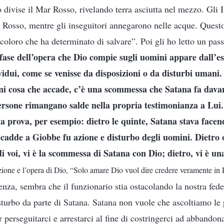
o divise il Mar Rosso, rivelando terra asciutta nel mezzo. Gli Is
r Rosso, mentre gli inseguitori annegarono nelle acque. Quest
coloro che ha determinato di salvare”. Poi gli ho letto un pass
fase dell’opera che Dio compie sugli uomini appare dall’e
ividui, come se venisse da disposizioni o da disturbi umani.
gni cosa che accade, c’è una scommessa che Satana fa davan
ersone rimangano salde nella propria testimonianza a Lui
a prova, per esempio: dietro le quinte, Satana stava fac
ccadde a Giobbe fu azione e disturbo degli uomini. Dietro 
i voi, vi è la scommessa di Satana con Dio; dietro, vi è un
izione e l’opera di Dio, “Solo amare Dio vuol dire credere veramente in
enza, sembra che il funzionario stia ostacolando la nostra fede
isturbo da parte di Satana. Satana non vuole che ascoltiamo le
r perseguitarci e arrestarci al fine di costringerci ad abbandon