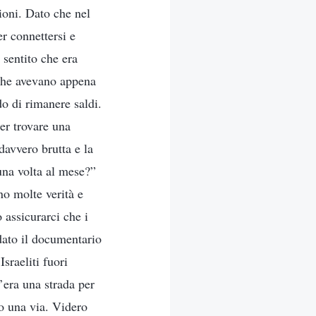
ioni. Dato che nel
r connettersi e
 sentito che era
i che avevano appena
do di rimanere saldi.
er trovare una
davvero brutta e la
una volta al mese?”
o molte verità e
 assicurarci che i
dato il documentario
sraeliti fuori
c’era una strada per
ro una via. Videro