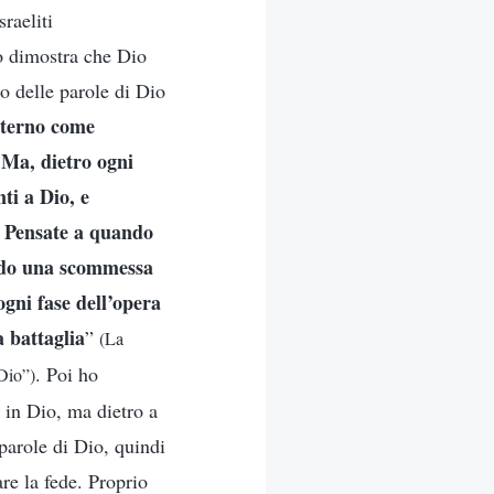
raeliti
o dimostra che Dio
o delle parole di Dio
sterno come
 Ma, dietro ogni
ti a Dio, e
. Pensate a quando
endo una scommessa
ogni fase dell’opera
a battaglia
”
(La
. Poi ho
 Dio”)
 in Dio, ma dietro a
 parole di Dio, quindi
are la fede. Proprio