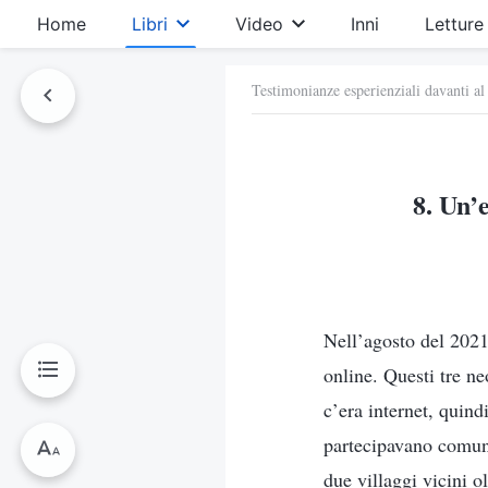
Home
Libri
Video
Inni
Letture
Testimonianze esperienziali davanti al
8. Un’
Nell’agosto del 2021,
online. Questi tre ne
c’era internet, quin
partecipavano comunq
due villaggi vicini o