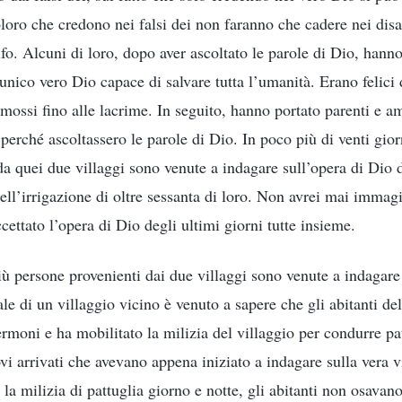
loro che credono nei falsi dei non faranno che cadere nei disas
lfo. Alcuni di loro, dopo aver ascoltato le parole di Dio, han
nico vero Dio capace di salvare tutta l’umanità. Erano felici d
mossi fino alle lacrime. In seguito, hanno portato parenti e am
erché ascoltassero le parole di Dio. In poco più di venti giorn
a quei due villaggi sono venute a indagare sull’opera di Dio d
ell’irrigazione di oltre sessanta di loro. Non avrei mai immag
ettato l’opera di Dio degli ultimi giorni tutte insieme.
iù persone provenienti dai due villaggi sono venute a indagare
ale di un villaggio vicino è venuto a sapere che gli abitanti de
ermoni e ha mobilitato la milizia del villaggio per condurre pa
vi arrivati che avevano appena iniziato a indagare sulla vera vi
la milizia di pattuglia giorno e notte, gli abitanti non osavan