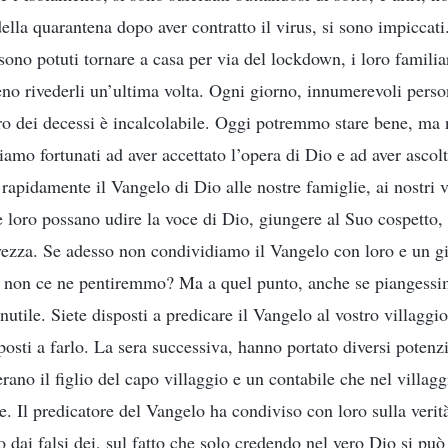
della quarantena dopo aver contratto il virus, si sono impiccat
sono potuti tornare a casa per via del lockdown, i loro famili
o rivederli un’ultima volta. Ogni giorno, innumerevoli pers
ro dei decessi è incalcolabile. Oggi potremmo stare bene, ma
mo fortunati ad aver accettato l’opera di Dio e ad aver ascolt
pidamente il Vangelo di Dio alle nostre famiglie, ai nostri vi
e loro possano udire la voce di Dio, giungere al Suo cospetto,
lvezza. Se adesso non condividiamo il Vangelo con loro e un g
, non ce ne pentiremmo? Ma a quel punto, anche se piangessim
nutile. Siete disposti a predicare il Vangelo al vostro villaggi
sposti a farlo. La sera successiva, hanno portato diversi potenzi
rano il figlio del capo villaggio e un contabile che nel villag
. Il predicatore del Vangelo ha condiviso con loro sulla verità
o dai falsi dei, sul fatto che solo credendo nel vero Dio si può 