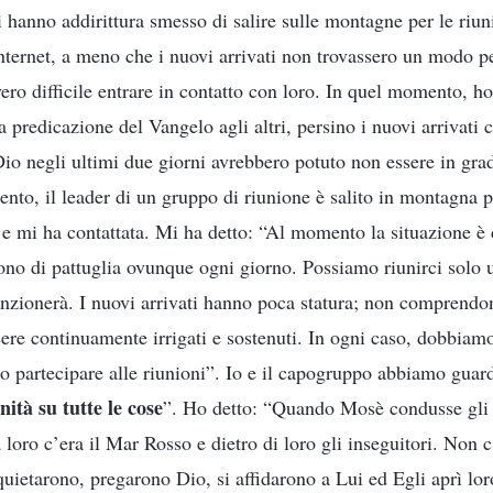
i hanno addirittura smesso di salire sulle montagne per le riun
internet, a meno che i nuovi arrivati non trovassero un modo pe
ero difficile entrare in contatto con loro. In quel momento, ho
la predicazione del Vangelo agli altri, persino i nuovi arrivat
Dio negli ultimi due giorni avrebbero potuto non essere in gra
nto, il leader di un gruppo di riunione è salito in montagna p
 e mi ha contattata. Mi ha detto: “Al momento la situazione è 
 sono di pattuglia ovunque ogni giorno. Possiamo riunirci solo 
zionerà. I nuovi arrivati hanno poca statura; non comprendon
ere continuamente irrigati e sostenuti. In ogni caso, dobbiamo
no partecipare alle riunioni”. Io e il capogruppo abbiamo guar
ità su tutte le cose
”. Ho detto: “Quando Mosè condusse gli I
a loro c’era il Mar Rosso e dietro di loro gli inseguitori. Non 
quietarono, pregarono Dio, si affidarono a Lui ed Egli aprì lo