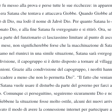
u messo alla prova e perse tutte le sue ricchezze: in appar
tà era Satana che tentava e attaccava Giobbe. Quando Giobbe af
ò di Dio, ma lodò il nome di Jahvè Dio. Per quanto Satana lo
to Dio, e alla fine Satana fu svergognato e si ritirò. Ora, se 
a parte del funzionario ci lasciassimo limitare al punto di asco
l mese, non significherebbe forse che la macchinazione di Sat
iamo nel riunirci in una simile situazione, Satana sarà svergo
ivisione, il capogruppo si è detto disposto a tornare al villagg
iunioni. Grazie alla condivisione del capogruppo, i neofiti ha
accadere a meno che non lo permetta Dio”. “Il fatto che venia
“Satana vuole usare il disturbo da parte del governo per farci 
erno. Comunque ci perseguitino, seguiremo sicuramente Dio e
Sebbene la situazione fosse molto ostile, alcuni dei nuovi arriv
to il modo di avere la connessione internet per partecipare all