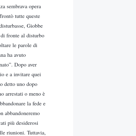
enza sembrava opera
frontò tutte queste
 disturbasse, Giobbe
di fronte al disturbo
ltare le parole di
ana ha avuto
gnato”. Dopo aver
io e a invitare quei
nno detto uno dopo
mo arrestati o meno è
abbandonare la fede e
 non abbandoneremo
ati più desiderosi
e riunioni. Tuttavia,