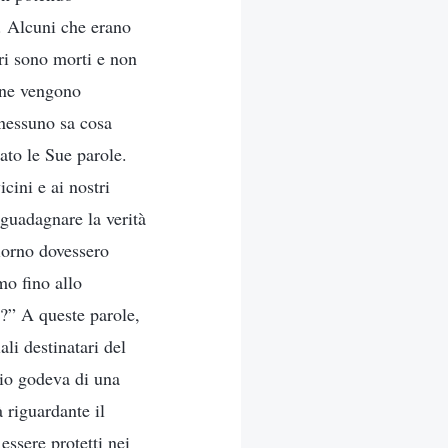
i. Alcuni che erano
ari sono morti e non
one vengono
 nessuno sa cosa
ato le Sue parole.
cini e ai nostri
 guadagnare la verità
iorno dovessero
o fino allo
o?” A queste parole,
ali destinatari del
gio godeva di una
 riguardante il
essere protetti nei