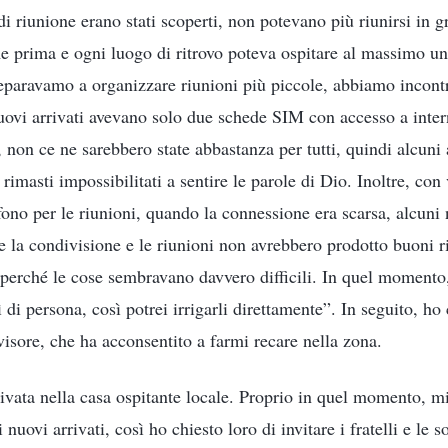
di riunione erano stati scoperti, non potevano più riunirsi in g
e prima e ogni luogo di ritrovo poteva ospitare al massimo un
eparavamo a organizzare riunioni più piccole, abbiamo incontr
nuovi arrivati avevano solo due schede SIM con accesso a intern
i, non ce ne sarebbero state abbastanza per tutti, quindi alcuni 
masti impossibilitati a sentire le parole di Dio. Inoltre, con
fono per le riunioni, quando la connessione era scarsa, alcuni
 la condivisione e le riunioni non avrebbero prodotto buoni ri
 perché le cose sembravano davvero difficili. In quel momento
ì di persona, così potrei irrigarli direttamente”. In seguito, ho
visore, che ha acconsentito a farmi recare nella zona.
ivata nella casa ospitante locale. Proprio in quel momento, mi
nuovi arrivati, così ho chiesto loro di invitare i fratelli e le 