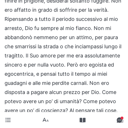
finire in prigione, desiderai soltanto fuggire. Non
ero affatto in grado di soffrire per la verità.
Ripensando a tutto il periodo successivo al mio
arresto, Dio fu sempre al mio fianco. Non mi
abbandonò nemmeno per un attimo, per paura
che smarrissi la strada o che inciampassi lungo il
tragitto. Il Suo amore per me era assolutamente
sincero e per nulla vuoto. Però ero egoista ed
egocentrica, e pensai tutto il tempo ai miei
guadagni e alle mie perdite carnali. Non ero
disposta a pagare alcun prezzo per Dio. Come
potevo avere un po’ di umanità? Come potevo
avere un po’ di coscienza? Al pensare tali cose,
mi sentii piena di rimpianto e molto in obbligo.