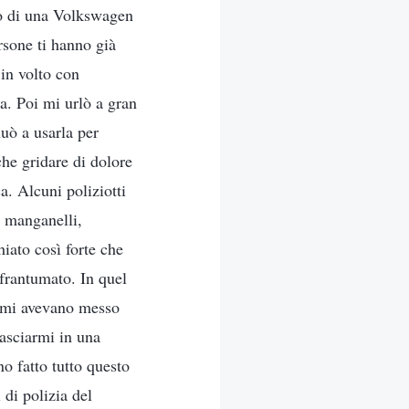
do di una Volkswagen
ersone ti hanno già
 in volto con
ia. Poi mi urlò a gran
uò a usarla per
che gridare di dolore
a. Alcuni poliziotti
o manganelli,
iato così forte che
 frantumato. In quel
e mi avevano messo
Lasciarmi in una
o fatto tutto questo
 di polizia del