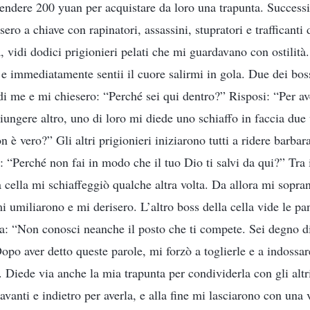
pendere 200 yuan per acquistare da loro una trapunta. Success
sero a chiave con rapinatori, assassini, stupratori e trafficant
a, vidi dodici prigionieri pelati che mi guardavano con ostilità
, e immediatamente sentii il cuore salirmi in gola. Due dei boss
 me e mi chiesero: “Perché sei qui dentro?” Risposi: “Per ave
ngere altro, uno di loro mi diede uno schiaffo in faccia due v
n è vero?” Gli altri prigionieri iniziarono tutti a ridere barb
 “Perché non fai in modo che il tuo Dio ti salvi da qui?” Tra i
la cella mi schiaffeggiò qualche altra volta. Da allora mi sop
i umiliarono e mi derisero. L’altro boss della cella vide le p
a: “Non conosci neanche il posto che ti compete. Sei degno d
opo aver detto queste parole, mi forzò a toglierle e a indossar
 Diede via anche la mia trapunta per condividerla con gli altri
 avanti e indietro per averla, e alla fine mi lasciarono con una