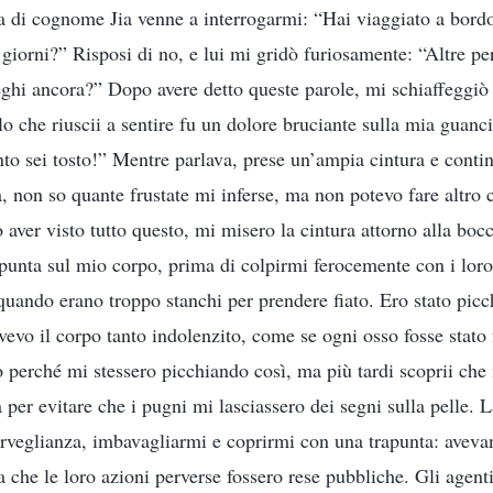
ia di cognome Jia venne a interrogarmi: “Hai viaggiato a bor
i giorni?” Risposi di no, e lui mi gridò furiosamente: “Altre p
neghi ancora?” Dopo avere detto queste parole, mi schiaffeggiò
llo che riuscii a sentire fu un dolore bruciante sulla mia guanc
o sei tosto!” Mentre parlava, prese un’ampia cintura e contin
a, non so quante frustate mi inferse, ma non potevo fare altro 
 aver visto tutto questo, mi misero la cintura attorno alla bocc
punta sul mio corpo, prima di colpirmi ferocemente con i lor
quando erano troppo stanchi per prendere fiato. Ero stato picch
avevo il corpo tanto indolenzito, come se ogni osso fosse stato
perché mi stessero picchiando così, ma più tardi scoprii ch
per evitare che i pugni mi lasciassero dei segni sulla pelle. 
rveglianza, imbavagliarmi e coprirmi con una trapunta: avevan
che le loro azioni perverse fossero rese pubbliche. Gli agenti