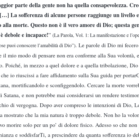
ggior parte della gente non ha quella consapevolezza. Cre
, […] La sofferenza di alcune persone raggiunge un livello e
no alla morte. Questo non è il vero amore di Dio; questa gen
 è debole e incapace!
”
(La Parola, Vol. 1: La manifestazione e l’op
. Le parole di Dio mi fecer
ose puoi conoscere l’amabilità di Dio”)
he il mio modo di pensare non era conforme alla Sua volontà, e
Dio. Poiché, in mezzo a quel dolore e a quella tribolazione, Di
che io riuscissi a fare affidamento sulla Sua guida per portar
atana, mortificandolo e sconfiggendolo. Cercare la morte vorre
di Satana, e non potrebbe mai considerarsi un rendere testimo
hio di vergogna. Dopo aver compreso le intenzioni di Dio, Lo 
a mostrato che la mia natura è troppo debole. Non ho la volont
evo morire solo per un po’ di dolore fisico. Adesso so che non
nianza e soddisfarTi, a prescindere da quanta sofferenza io d