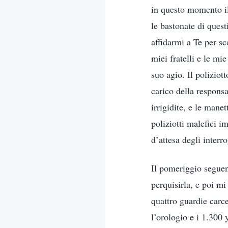
in questo momento il
le bastonate di ques
affidarmi a Te per s
miei fratelli e le mi
suo agio. Il poliziot
carico della responsa
irrigidite, e le manet
poliziotti malefici i
d’attesa degli interro
Il pomeriggio seguent
perquisirla, e poi mi
quattro guardie carce
l’orologio e i 1.300