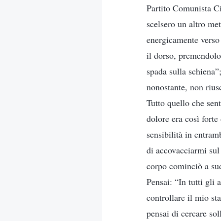
Partito Comunista Cin
scelsero un altro met
energicamente verso l
il dorso, premendolo
spada sulla schiena”
nonostante, non rius
Tutto quello che sent
dolore era così fort
sensibilità in entram
di accovacciarmi sul
corpo cominciò a sud
Pensai: “In tutti gli
controllare il mio st
pensai di cercare so