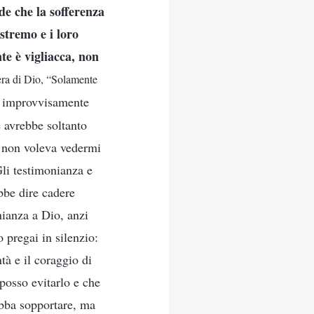
de che la sofferenza
stremo e i loro
te è vigliacca, non
era di Dio, “Solamente
o improvvisamente
 avrebbe soltanto
o non voleva vedermi
Gli testimonianza e
bbe dire cadere
nianza a Dio, anzi
pregai in silenzio:
à e il coraggio di
 posso evitarlo e che
ebba sopportare, ma