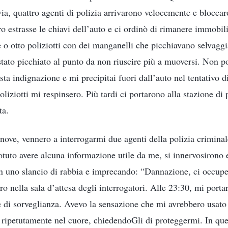
ia, quattro agenti di polizia arrivarono velocemente e bloccar
o estrasse le chiavi dell’auto e ci ordinò di rimanere immobi
e o otto poliziotti con dei manganelli che picchiavano selvagg
 stato picchiato al punto da non riuscire più a muoversi. Non p
sta indignazione e mi precipitai fuori dall’auto nel tentativo di
oliziotti mi respinsero. Più tardi ci portarono alla stazione di p
ta.
 nove, vennero a interrogarmi due agenti della polizia crimin
tuto avere alcuna informazione utile da me, si innervosirono e
in uno slancio di rabbia e imprecando: “Dannazione, ci occupe
ro nella sala d’attesa degli interrogatori. Alle 23:30, mi port
 di sorveglianza. Avevo la sensazione che mi avrebbero usato
o ripetutamente nel cuore, chiedendoGli di proteggermi. In q