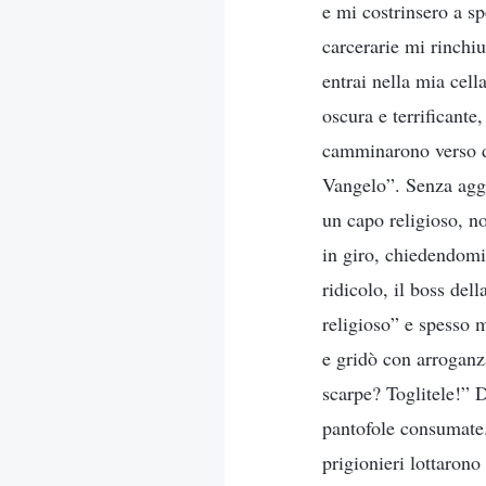
e mi costrinsero a s
carcerarie mi rinchiu
entrai nella mia cell
oscura e terrificante
camminarono verso di
Vangelo”. Senza aggiu
un capo religioso, no
in giro, chiedendomi:
ridicolo, il boss del
religioso” e spesso m
e gridò con arroganz
scarpe? Toglitele!” D
pantofole consumate.
prigionieri lottarono