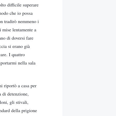
to difficile superare
 modo che io possa
non tradirò nemmeno i
si mise lentamente a
ano di doversi fare
ccia si erano già
care. I quattro
iportarmi nella sala
i riportò a casa per
a di detenzione,
ni, gli stivali,
ndard della prigione