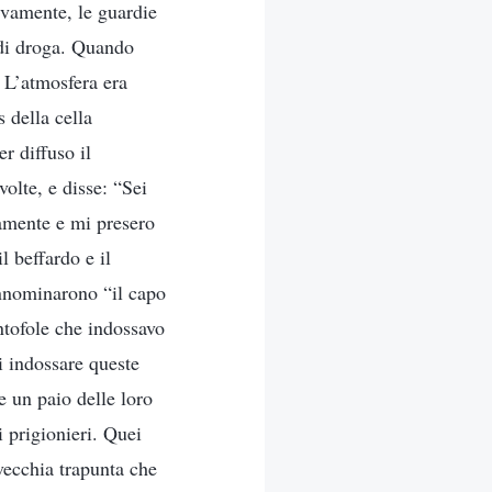
ivamente, le guardie
i di droga. Quando
. L’atmosfera era
 della cella
r diffuso il
olte, e disse: “Sei
aramente e mi presero
l beffardo e il
rannominarono “il capo
antofole che indossavo
i indossare queste
e un paio delle loro
 prigionieri. Quei
 vecchia trapunta che