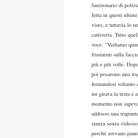
funzionario di poliz
Jetta in questi ultim
visto, e tuttavia lo 
cattiveria. Tutto que
voce: “Vediamo quant
frustarmi sulla facci
più e più volte. Dopo
poi posarono una tra
fermandosi soltanto 
mi girava la testa e 
momento non sapevo 
addosso una trapunta 
stanza senza videoso
perché avevano paura 