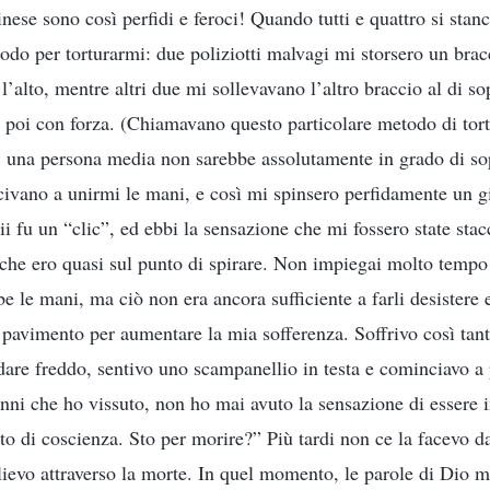
ese sono così perfidi e feroci! Quando tutti e quattro si stan
odo per torturarmi: due poliziotti malvagi mi storsero un brac
’alto, mentre altri due mi sollevavano l’altro braccio al di so
 poi con forza. (Chiamavano questo particolare metodo di tor
; una persona media non sarebbe assolutamente in grado di so
civano a unirmi le mani, e così mi spinsero perfidamente un g
ii fu un “clic”, ed ebbi la sensazione che mi fossero state stacc
e che ero quasi sul punto di spirare. Non impiegai molto tempo
be le mani, ma ciò non era ancora sufficiente a farli desistere
 pavimento per aumentare la mia sofferenza. Soffrivo così tant
are freddo, sentivo uno scampanellio in testa e cominciavo a 
 anni che ho vissuto, non ho mai avuto la sensazione di essere 
ato di coscienza. Sto per morire?” Più tardi non ce la facevo d
llievo attraverso la morte. In quel momento, le parole di Dio m