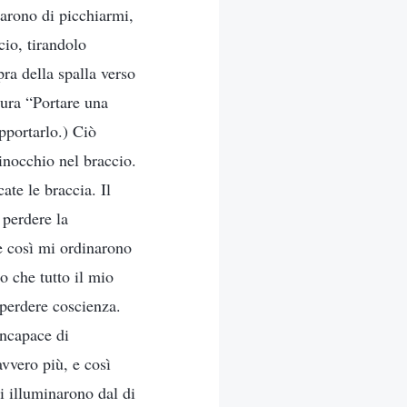
carono di picchiarmi,
cio, tirandolo
pra della spalla verso
tura “Portare una
pportarlo.) Ciò
inocchio nel braccio.
ate le braccia. Il
 perdere la
 e così mi ordinarono
o che tutto il mio
perdere coscienza.
incapace di
avvero più, e così
i illuminarono dal di