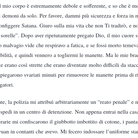
 mio corpo è estremamente debole e sofferente, e so che è mol
ti demoni da solo. Per favore, dammi più sicurezza e forza in
configgere Satana. Giuro sulla mia vita che non Ti tradirò, e 
e sorelle”. Dopo aver ripetutamente pregato Dio, il mio cuore 
to malvagio vide che respiravo a fatica, e se fossi morto temev
bilità, e quindi vennero a togliermi le manette. Ma le mie bra
te erano così strette che erano diventate molto difficili da stac
mpiegarono svariati minuti per rimuovere le manette prima di r
gatori.
e, la polizia mi attribuì arbitrariamente un “reato penale” e m
 spedì in un centro di detenzione. Non appena entrai nella cas
rarie mi confiscarono il giubbotto imbottito di cotone, i pantalo
 yuan in contanti che avevo. Mi fecero indossare l’uniforme sta