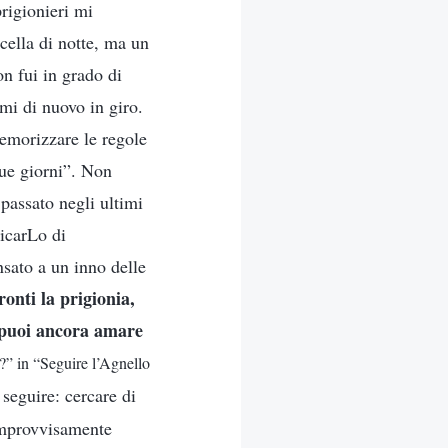
prigionieri mi
cella di notte, ma un
n fui in grado di
rmi di nuovo in giro.
memorizzare le regole
ue giorni”. Non
passato negli ultimi
licarLo di
sato a un inno delle
onti la prigionia,
, puoi ancora amare
o?” in “Seguire l’Agnello
 seguire: cercare di
improvvisamente