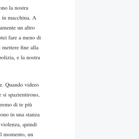
ono la nostra
li in macchina. A
iamente un altro
otei fare a meno di
 mettere fine alla
olizia, e la nostra
ale. Quando videro
 si spazientirono,
remo di te più
arono in una stanza
 violenza, quindi
uel momento, un