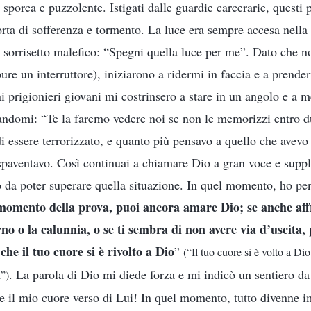
, sporca e puzzolente. Istigati dalle guardie carcerarie, questi 
orta di sofferenza e tormento. La luce era sempre accesa nella 
 sorrisetto malefico: “Spegni quella luce per me”. Dato che no
ure un interruttore), iniziarono a ridermi in faccia e a prende
i prigionieri giovani mi costrinsero a stare in un angolo e a 
andomi: “Te la faremo vedere noi se non le memorizzi entro d
i essere terrorizzato, e quanto più pensavo a quello che avevo 
 spaventavo. Così continuai a chiamare Dio a gran voce e supp
da poter superare quella situazione. In quel momento, ho pen
momento della prova, puoi ancora amare Dio; se anche affr
erno o la calunnia, o se ti sembra di non avere via d’uscita
che il tuo cuore si è rivolto a Dio
”
(“Il tuo cuore si è volto a Di
. La parola di Dio mi diede forza e mi indicò un sentiero da
i”)
e il mio cuore verso di Lui! In quel momento, tutto divenne 