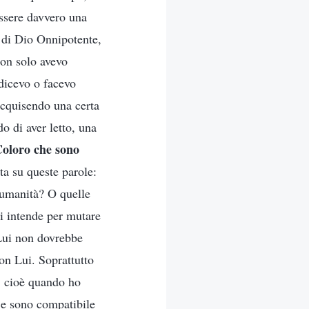
essere davvero una
a di Dio Onnipotente,
non solo avevo
dicevo o facevo
acquisendo una certa
o di aver letto, una
oloro che sono
ta su queste parole:
a umanità? O quelle
i intende per mutare
 Lui non dovrebbe
on Lui. Soprattutto
a, cioè quando ho
 e sono compatibile