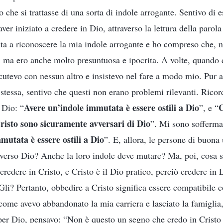
che si trattasse di una sorta di indole arrogante. Sentivo di 
er iniziato a credere in Dio, attraverso la lettura della parol
ta a riconoscere la mia indole arrogante e ho compreso che, 
, ma ero anche molto presuntuosa e ipocrita. A volte, quando 
cutevo con nessun altro e insistevo nel fare a modo mio. Pur 
tessa, sentivo che questi non erano problemi rilevanti. Ricord
Avere un’indole immutata è essere ostili a Dio
C
 Dio: “
”, e “
risto sono sicuramente avversari di Dio
”. Mi sono sofferma
mutata è essere ostili a Dio
”. E, allora, le persone di buon
verso Dio? Anche la loro indole deve mutare? Ma, poi, cosa s
credere in Cristo, e Cristo è il Dio pratico, perciò credere in
Gli? Pertanto, obbedire a Cristo significa essere compatibile c
 come avevo abbandonato la mia carriera e lasciato la famigli
per Dio, pensavo: “Non è questo un segno che credo in Cristo