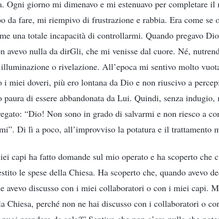
. Ogni giorno mi dimenavo e mi estenuavo per completare il 
po da fare, mi riempivo di frustrazione e rabbia. Era come se 
 me una totale incapacità di controllarmi. Quando pregavo Dio
avevo nulla da dirGli, che mi venisse dal cuore. Né, nutrend
 illuminazione o rivelazione. All’epoca mi sentivo molto vuota
o i miei doveri, più ero lontana da Dio e non riuscivo a percep
 paura di essere abbandonata da Lui. Quindi, senza indugio, 
regato: “Dio! Non sono in grado di salvarmi e non riesco a con
mi”. Di lì a poco, all’improvviso la potatura e il trattamento
iei capi ha fatto domande sul mio operato e ha scoperto che 
stito le spese della Chiesa. Ha scoperto che, quando avevo d
e avevo discusso con i miei collaboratori o con i miei capi. M
lla Chiesa, perché non ne hai discusso con i collaboratori o con