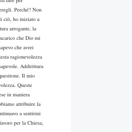
si dire per
eregli. Perché? Non
 ciò, ho iniziato a
ura arrogante, la
incarico che Dio mi
sapevo che avrei
uesta ragionevolezza
apevole. Addirittura
questione. Il mio
volezza. Queste
ese in maniera
bbiamo attribuire la
ontinuavo a sentirmi
lavoro per la Chiesa,