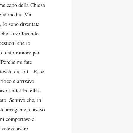
me capo della Chiesa
te ai media. Ma
, lo sono diventata
 che stavo facendo
uestioni che io
o tanto rumore per
“Perché mi fate
evela da soli”. E, se
itico e arrivavo
vo i miei fratelli e
to. Sentivo che, in
le arrogante, e avevo
 mi comportavo a
, volevo avere