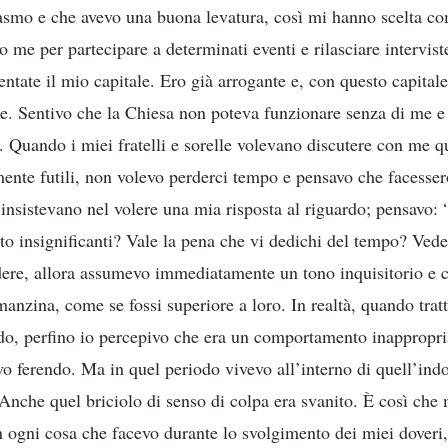
asmo e che avevo una buona levatura, così mi hanno scelta co
 me per partecipare a determinati eventi e rilasciare intervis
ntate il mio capitale. Ero già arrogante e, con questo capitale
le. Sentivo che la Chiesa non poteva funzionare senza di me e
. Quando i miei fratelli e sorelle volevano discutere con me q
ente futili, non volevo perderci tempo e pensavo che facesser
 insistevano nel volere una mia risposta al riguardo; pensavo: 
o insignificanti? Vale la pena che vi dedichi del tempo? Vedet
ere, allora assumevo immediatamente un tono inquisitorio e cr
amanzina, come se fossi superiore a loro. In realtà, quando tratta
do, perfino io percepivo che era un comportamento inappropria
vo ferendo. Ma in quel periodo vivevo all’interno di quell’indo
Anche quel briciolo di senso di colpa era svanito. È così che
In ogni cosa che facevo durante lo svolgimento dei miei doveri