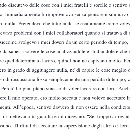
do discutevo delle cose con i miei fratelli e sorelle e sentivo 
, immediatamente li rimproveravo senza pensare e sminuivo l
o nulla. Pretendevo che tutto andasse esattamente come volevo
evavo problemi con i miei collaboratori quando si trattava di 
siccome svolgevo i miei doveri da un certo periodo di tempo, 
e da saper risolvere le cose analizzandole e studiandole e che 
 quel determinato lavoro, quindi non ne capivano molto. Pen
ero in grado di aggiungere nulla, né di capire le cose meglio
esso di discussione fosse semplicemente una perdita di tempo, 
Perciò ho pian piano smesso di voler lavorare con loro. Anch
ere il mio operato, ero molto seccata e non volevo accettare l
imenti. All’epoca, sentivo davvero di non essere nella condizi
le mi mettevano in guardia e mi dicevano: “Sei troppo arrogant
suno. Ti rifiuti di accettare la supervisione degli altri o i lo