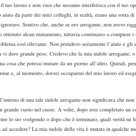
e il tuo lavoro e non vuoi che nessuno interferisca con il tuo o
 aiuto da parte dei miei colleghi, in realtà, erano una sorta di
i ignoravo. Sentivo che, anche se ero arrogante, non avevo rag
vo ottenuto alcun mutamento, tuttavia continuavo a compiere i 
oblema così rilevante. Non prendevo seriamente l’aiuto e gli 
on vi davo grande peso. Credevo che la mia indole arrogante, o
na cosa che potessi mutare da un giorno all’altro. Quindi, pens
mine e, al momento, dovrei occuparmi del mio lavoro ed esegu
ll’interno di una tale indole arrogante non significava che non s
un grande vuoto nel cuore. A volte, dopo aver completato un co
e lo sto svolgendo o dopo che è terminato, quali verità ne h
ta ad accedere? La mia indole della vita è mutata in qualche