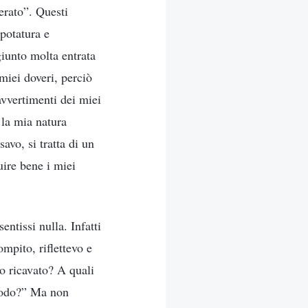
perato”. Questi
 potatura e
giunto molta entrata
miei doveri, perciò
avvertimenti dei miei
 la mia natura
avo, si tratta di un
ire bene i miei
entissi nulla. Infatti
mpito, riflettevo e
o ricavato? A quali
 modo?” Ma non