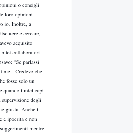
opinioni o consigli
e loro opinioni
 io. Inoltre, a
discutere e cercare,
avevo acquisito
i miei collaboratori
savo: “Se parlassi
 di me”. Credevo che
che fosse solo un
e quando i miei capi
a supervisione degli
one giusta. Anche i
e e ipocrita e non
ro suggerimenti mentre