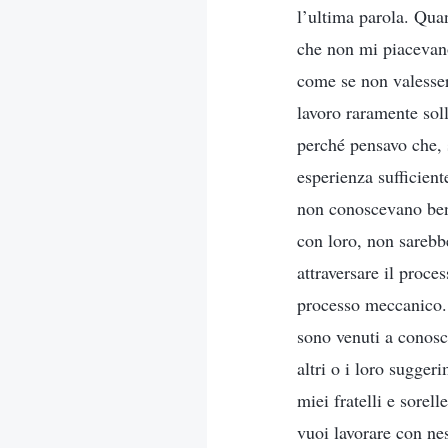
l’ultima parola. Quan
che non mi piacevano
come se non valesser
lavoro raramente soll
perché pensavo che, 
esperienza sufficient
non conoscevano bene
con loro, non sarebb
attraversare il proc
processo meccanico. 
sono venuti a conosc
altri o i loro sugger
miei fratelli e sorel
vuoi lavorare con nes