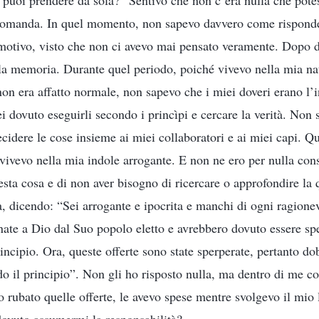
e puoi prendere da sola?” Sentivo che non c’era nulla che potes
 domanda. In quel momento, non sapevo davvero come rispond
 motivo, visto che non ci avevo mai pensato veramente. Dopo di
 la memoria. Durante quel periodo, poiché vivevo nella mia nat
on era affatto normale, non sapevo che i miei doveri erano l’
i dovuto eseguirli secondo i princìpi e cercare la verità. Non 
ecidere le cose insieme ai miei collaboratori e ai miei capi. Q
ivevo nella mia indole arrogante. E non ne ero per nulla cons
sta cosa e di non aver bisogno di ricercare o approfondire la 
a, dicendo: “Sei arrogante e ipocrita e manchi di ogni ragione
onate a Dio dal Suo popolo eletto e avrebbero dovuto essere sp
incipio. Ora, queste offerte sono state sperperate, pertanto do
do il principio”. Non gli ho risposto nulla, ma dentro di me c
 rubato quelle offerte, le avevo spese mentre svolgevo il mio 