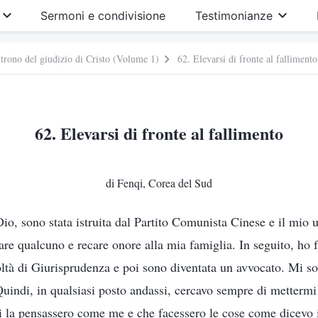
Sermoni e condivisione
Testimonianze
 trono del giudizio di Cristo (Volume 1)
62. Elevarsi di fronte al fallimento
62. Elevarsi di fronte al fallimento
di Fenqi, Corea del Sud
io, sono stata istruita dal Partito Comunista Cinese e il mio 
re qualcuno e recare onore alla mia famiglia. In seguito, ho fat
ltà di Giurisprudenza e poi sono diventata un avvocato. Mi s
 Quindi, in qualsiasi posto andassi, cercavo sempre di metterm
tri la pensassero come me e che facessero le cose come dicevo