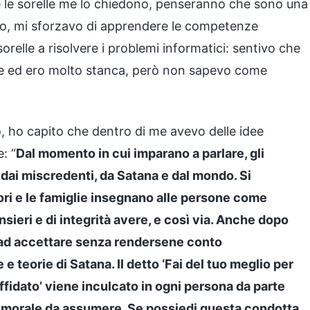
li e le sorelle me lo chiedono, penseranno che sono una
do, mi sforzavo di apprendere le competenze
sorelle a risolvere i problemi informatici: sentivo che
te ed ero molto stanca, però non sapevo come
, ho capito che dentro di me avevo delle idee
: “
Dal momento in cui imparano a parlare, gli
i, dai miscredenti, da Satana e dal mondo. Si
tori e le famiglie insegnano alle persone come
nsieri e di integrità avere, e così via. Anche dopo
no ad accettare senza rendersene conto
 e teorie di Satana. Il detto ‘Fai del tuo meglio per
 affidato’ viene inculcato in ogni persona da parte
a morale da assumere. Se possiedi questa condotta