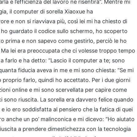
zarla e l’efficienza del lavoro ne risentirà”. Mentre mi
ia, il computer di sorella Xiaoxue ha
e e non si riavviava più, così lei mi ha chiesto di
 ho guardato il codice sullo schermo, ho scoperto
to prima e non sapevo come gestirlo, perciò le ho
e. Ma lei era preoccupata che ci volesse troppo tempo
o a farlo e ha detto: “Lascio il computer a te; sono
o quanta fiducia aveva in me e mi sono chiesta: “Se mi
proprio farlo, quindi ho accettato. Per i due giorni
ioni online e mi sono scervellata per capire come
ci sono riuscita. La sorella era davvero felice quando
 io ero soddisfatta al pensiero che la fatica di quei
ero anche un po’ malinconica e mi dicevo: “Ho aiutato
o riuscita a prendere dimestichezza con la tecnologia