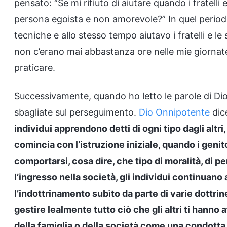
pensato: “Se mi rifiuto di aiutare quando i fratel
persona egoista e non amorevole?” In quel perio
tecniche e allo stesso tempo aiutavo i fratelli e le 
non c’erano mai abbastanza ore nelle mie giorna
praticare.
Successivamente, quando ho letto le parole di Dio
sbagliate sul perseguimento.
Dio Onnipotente
dice
individui apprendono detti di ogni tipo dagli altr
comincia con l’istruzione iniziale, quando i geni
comportarsi, cosa dire, che tipo di moralità, di pe
l’ingresso nella società, gli individui continua
l’indottrinamento subìto da parte di varie dottrine
gestire lealmente tutto ciò che gli altri ti hanno
della famiglia o della società come una condott