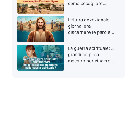
come accogliere
l’arrivo del Signore
Lettura devozionale
giornaliera:
discernere le parole
di Dio da quelle
dell’uomo
La guerra spirituale: 3
grandi colpi da
maestro per vincere
le tentazioni