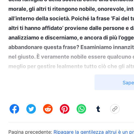
morale, gli altri ti ritengono nobile, onorevole, i
all’interno della società. Poiché la frase ‘Fai del
altri ti hanno affidato’ proviene dalle persone e 
analizziamo e discerniamo, e ancora di più l’og
abbandonare questa frase? Esaminiamo innanzitu
nel giusto. È veramente nobile essere qualcuno ch
meglio per gestire lealmente tutto ciò che gli alt
possiede la verità realtà? Possiede l’umanità e i p
Sape
creati dovrebbero avere? Capite tutti la frase ‘F
gli altri ti hanno affidato’? Spiegatene innanzitut
quando qualcuno ci affida un compito, non dovrem
Non dovrebbe essere così? Se qualcuno ti affida
te? Ti stima, crede in te e ti ritiene degno di fiduc
Pagina precedente:
Ripagare la gentilezza altrui è un 
dovresti accettarlo e svolgerlo bene e completam