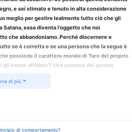
ntegro, e sei stimato e tenuto in alta considerazione
 tuo meglio per gestire lealmente tutto ciò che gli
da Satana, essa diventa l’oggetto che noi
getto che abbandoniamo. Perché discernere e
tto se è corretta e se una persona che la segue è
e possiede il carattere morale di ‘fare del proprio
ri gli hanno affidato’? Una persona del genere
rincipi di condotta che a detta di Dio gli esseri
rne di più
ai del tuo meglio per gestire lealmente tutto ciò che
to il significato con parole vostre.
(Significa che,
mo lesinare alcuno sforzo per portarlo a termine.)
 un compito, non ha forse un’alta considerazione di
ia. Quindi, qualunque compito gli altri ti affidino,
principio di comportamento?
ente in linea con le loro richieste, in modo che