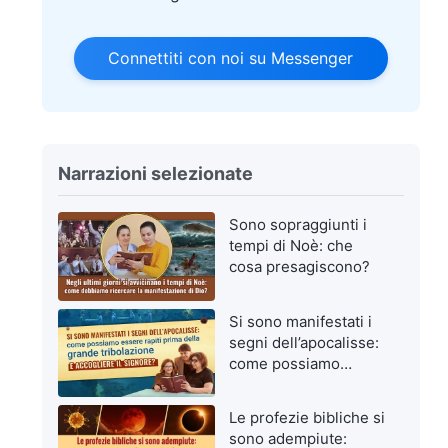
Connettiti con noi su Messenger
Narrazioni selezionate
Sono sopraggiunti i
tempi di Noè: che
cosa presagiscono?
Si sono manifestati i
segni dell’apocalisse:
come possiamo
essere rapiti prima
della grande
Le profezie bibliche si
tribolazione e
sono adempiute:
accogliere il Signore?