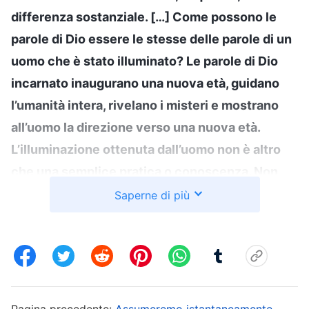
differenza sostanziale. […] Come possono le
parole di Dio essere le stesse delle parole di un
uomo che è stato illuminato? Le parole di Dio
incarnato inaugurano una nuova età, guidano
l’umanità intera, rivelano i misteri e mostrano
all’uomo la direzione verso una nuova età.
L’illuminazione ottenuta dall’uomo non è altro
che una semplice pratica o conoscenza. Non
può guidare tutta l’umanità verso una nuova età
Saperne di più
o rivelare il mistero di Dio Stesso. Del resto, Dio
è Dio e l’uomo è uomo. Dio ha la sostanza di Dio
e l’uomo ha la sostanza dell’uomo. Se l’uomo
osserva le parole pronunciate da Dio come
semplice illuminazione dello Spirito Santo, e
Pagina precedente:
Assumeremo istantaneamente