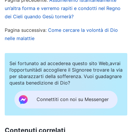
considera le parole degli apostoli e dei profeti
un’altra forma e verremo rapiti e condotti nel Regno
come parole pronunciate personalmente da Dio,
dei Cieli quando Gesù tornerà?
si sbaglia
”
(Introduzione a “
La Parola appare nella
Pagina successiva:
Come cercare la volontà di Dio
.
carne
”)
nelle malattie
Quali sono, dunque, le differenze fondamentali
tra le parole di Dio e quelle dell’uomo?
Sei fortunato ad accederea questo sito Web,avrai
l’opportunitàdi accogliere il Signoree trovare la via
Esaminiamo la questione facendo una
per sbarazzarti della sofferenza. Vuoi guadagnare
condivisione insieme.
questa benedizione di Dio?
Connettiti con noi su Messenger
Contenuti correlati